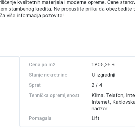
šćenje kvalitetnih materijala i moderne opreme. Cene stano
em stambenog kredita. Ne propustite priliku da obezbedite 
Za više informacija pozovite!
1.805,26 €
Cena po m2
U izgradnji
Stanje nekretnine
2 / 4
Sprat
Klima, Telefon, Int
Tehnička opremljenost
Internet, Kablovsk
nadzor
Lift
Pomagala