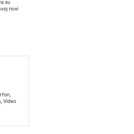
va su
svoj novi
erfon,
a, Video