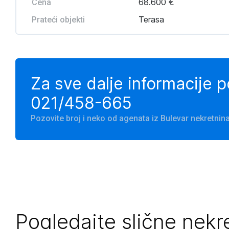
68.600 €
Cena
Terasa
Prateći objekti
Za sve dalje informacije 
021/458-665
Pozovite broj i neko od agenata iz Bulevar nekretni
Pogledajte slične nekr