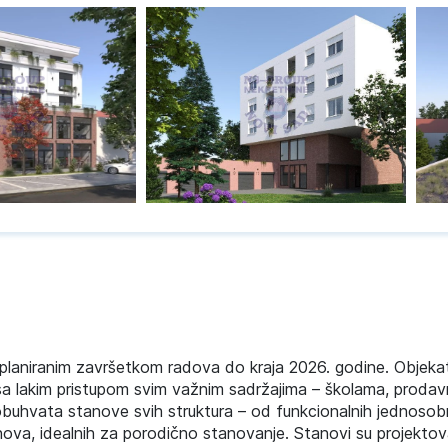
 planiranim završetkom radova do kraja 2026. godine. Objekat
, sa lakim pristupom svim važnim sadržajima – školama, proda
uhvata stanove svih struktura – od funkcionalnih jednosobn
ova, idealnih za porodično stanovanje. Stanovi su projektov