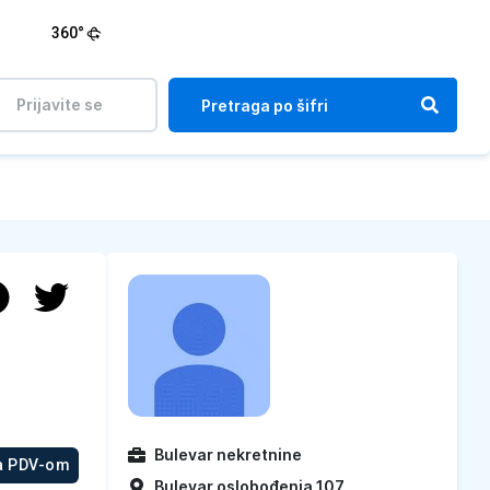
360°
Prijavite se
Bulevar nekretnine
a PDV-om
Bulevar oslobođenja 107