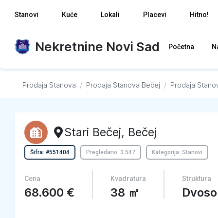
Stanovi
Kuće
Lokali
Placevi
Hitno!
Nekretnine Novi Sad
Početna
N
Prodaja Stanova
/
Prodaja Stanova
Bečej
/
Prodaja Stano
Stari Bečej
,
Bečej
Šifra: #551404
Pregledano: 3.547
Kategorija: Stanovi
Cena
Kvadratura
Struktura
68.600
€
38
㎡
Dvoso