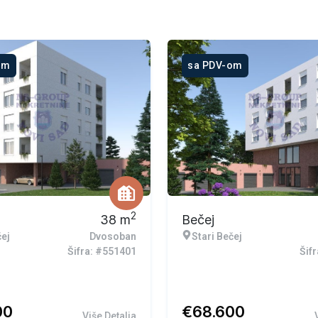
om
sa PDV-om
2
38
m
Bečej
čej
Dvosoban
Stari Bečej
Šifra: #551401
Šif
00
€
68.600
Više Detalja