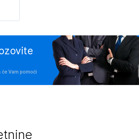
pozovite
na će Vam pomoći
etnine