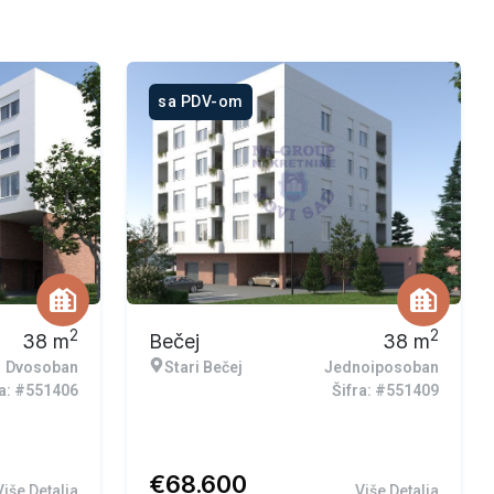
sa PDV-om
2
2
38
m
Bečej
38
m
Dvosoban
Stari Bečej
Jednoiposoban
ra: #551406
Šifra: #551409
€
68.600
Više Detalja
Više Detalja