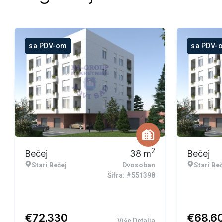
sa PDV-om
sa PDV-
2
Bečej
38
m
Bečej
Stari Bečej
Dvosoban
Stari Be
Šifra: #551398
€
72.330
€
68.6
Više Detalja