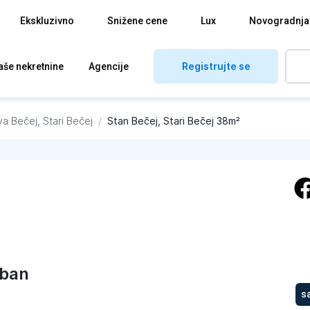
Ekskluzivno
Snižene cene
Lux
Novogradnja
Registrujte se
aše nekretnine
Agencije
va
Bečej, Stari Bečej
/
Stan Bečej, Stari Bečej 38m²
ban
s