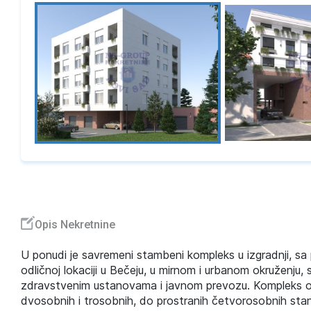
Opis Nekretnine
U ponudi je savremeni stambeni kompleks u izgradnji, sa
odličnoj lokaciji u Bečeju, u mirnom i urbanom okruženju
zdravstvenim ustanovama i javnom prevozu. Kompleks ob
dvosobnih i trosobnih, do prostranih četvorosobnih stan