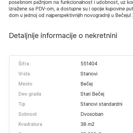
posebnom pažnjom na funkcionalnost i udobnost, uz kori
izražene sa PDV-om, a dostupne su i opcije kupovine put
dom u jednoj od najperspektivnijih novogradnji u Bečeju! 
Detaljnije informacije o nekretnini
551404
Šifra
Stanovi
Vrsta
Bečej
Mesto
Stari Bečej
Deo grada
Stanovi standardni
Tip
Dvosoban
Sobnost
38 m2
Kvadratura