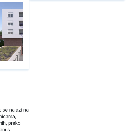
 se nalazi na
vnicama,
ih, preko
ani s