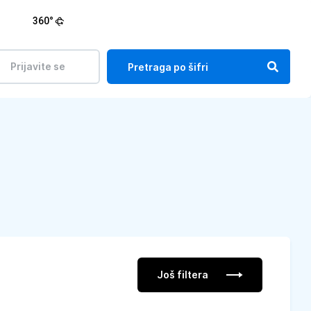
360°
Prijavite se
Još filtera