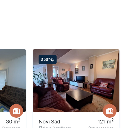
360°
Ekskluzivna ponuda
2
2
30
m
Novi Sad
121
m