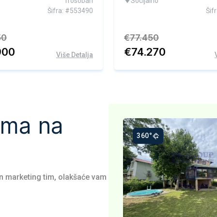
Trosoban
Socijalno
Šifra: #553490
Šif
50
€
77.450
900
€
74.270
Više Detalja
ama na
60°
360°
an marketing tim, olakšaće vam
kskluzivna ponuda
Ekskluzivna ponuda