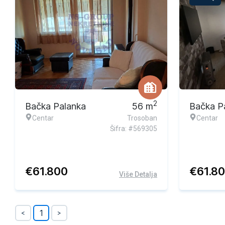
2
Bačka Palanka
56
m
Bačka P
Centar
Trosoban
Centar
Šifra: #569305
€
61.800
€
61.8
Više Detalja
1
<
>