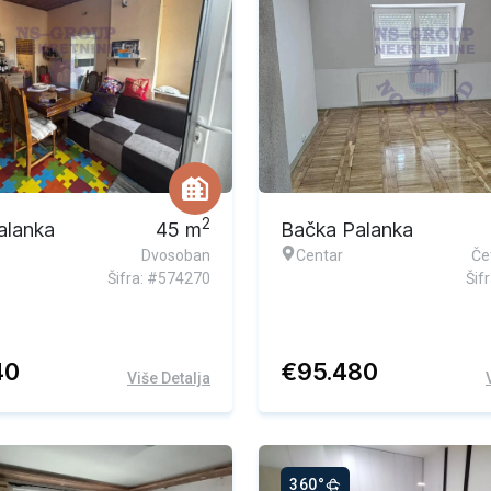
Ekskluzivna ponuda
2
alanka
45
m
Bačka Palanka
Dvosoban
Centar
Če
Šifra: #574270
Šif
40
€
95.480
Više Detalja
360°