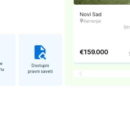
2
vi Sad
35
m
Novi Sad
amenjar
Vikendica
Grbavica
Šifra: #574082
Šif
159.000
€
206.900
Više Detalja
te
Dostupni
nu
pravni saveti