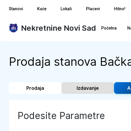
Stanovi
Kuće
Lokali
Placevi
Hitno!
Nekretnine Novi Sad
Početna
N
Prodaja stanova Bačk
Prodaja
Izdavanje
A
Podesite Parametre