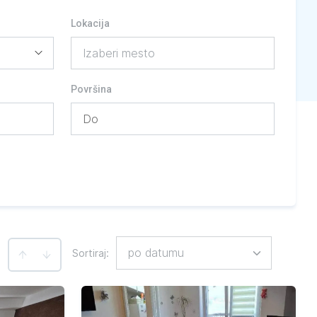
Lokacija
Izaberi mesto
Površina
po datumu
Sortiraj
:
: