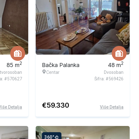
2
2
85
m
Bačka Palanka
48
m
tvorosoban
Centar
Dvosoban
ra: #570627
Šifra: #569426
€
59.330
Više Detalja
Više Detalja
360°