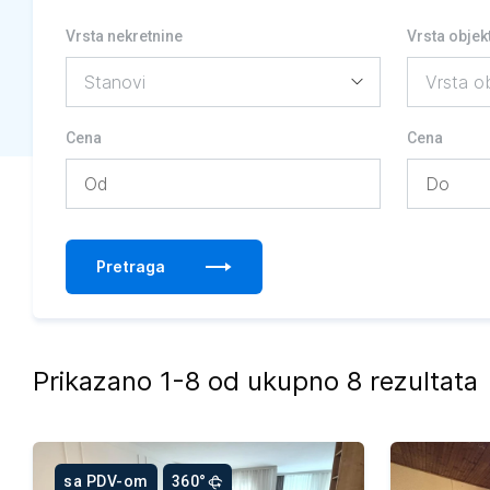
Vrsta nekretnine
Vrsta objek
Cena
Cena
Pretraga
Prikazano 1-8 od ukupno 8 rezultata
sa PDV-om
360°