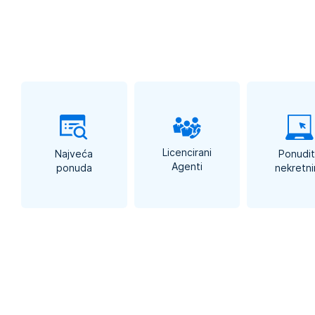
No
K
€
Licencirani
Najveća
Ponudi
Agenti
ponuda
nekretni