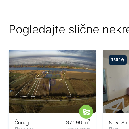
Pogledajte slične nekr
360°
Ekskluzivna ponuda
Ekskluzi
2
Čurug
37.596
m
Novi Sa