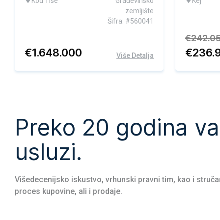
Kod Tise
Građevinsko
Kej
zemljište
Šifra: #560041
€
242.0
€
1.648.000
€
236.
Više Detalja
Preko 20 godina v
3
usluzi.
Višedecenijsko iskustvo, vrhunski pravni tim, kao i struč
proces kupovine, ali i prodaje.
E