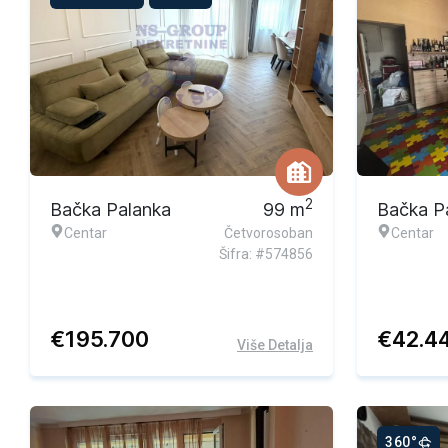
2
Bačka Palanka
99
m
Bačka P
Centar
Četvorosoban
Centar
Šifra: #574856
€
195.700
€
42.4
Više Detalja
360°