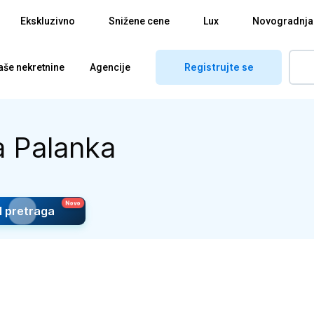
Ekskluzivno
Snižene cene
Lux
Novogradnja
Registrujte se
aše nekretnine
Agencije
a Palanka
I pretraga