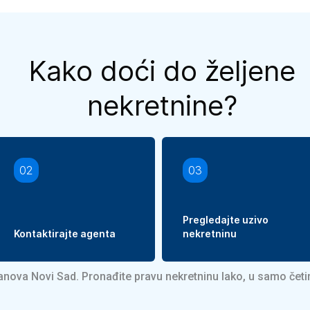
Kako doći do željene
nekretnine?
02
03
Pregledajte uzivo
Kontaktirajte agenta
nekretninu
tanova Novi Sad. Pronađite pravu nekretninu lako, u samo čet