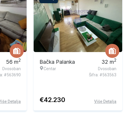
2
2
56
m
Bačka Palanka
32
m
Dvosoban
Centar
Dvosoban
ra: #563690
Šifra: #563563
€
42.230
Više Detalja
Više Detalja