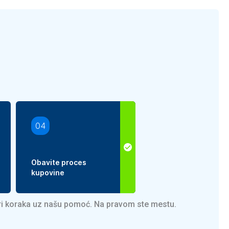
04
Obavite proces
kupovine
iri koraka uz našu pomoć. Na pravom ste mestu.