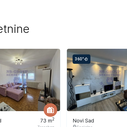
etnine
360°
vna ponuda
Ekskluzivna ponuda
2
d
73
m
Novi Sad