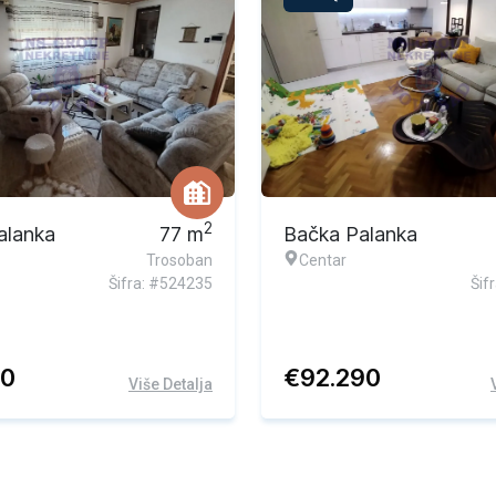
2
alanka
77
m
Bačka Palanka
Trosoban
Centar
Šifra: #524235
Šif
00
€
92.290
Više Detalja