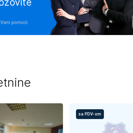
pozovite
će Vam pomoći
etnine
sa PDV-om