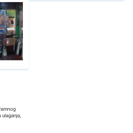
rizemnog
 ulaganja,