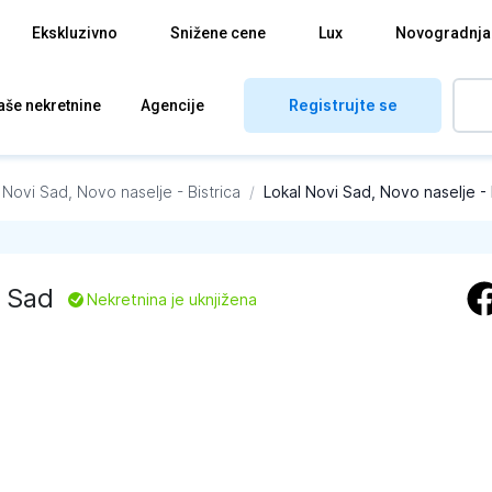
Ekskluzivno
Snižene cene
Lux
Novogradnja
Registrujte se
aše nekretnine
Agencije
Novi Sad, Novo naselje - Bistrica
/
Lokal Novi Sad, Novo naselje - 
 Sad
L
Nekretnina je uknjižena