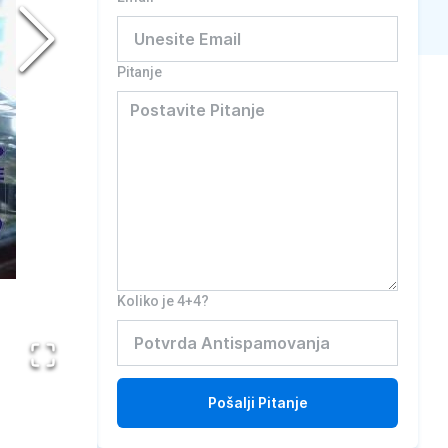
Pitanje
Koliko je 4+4?
Pošalji
Pitanje