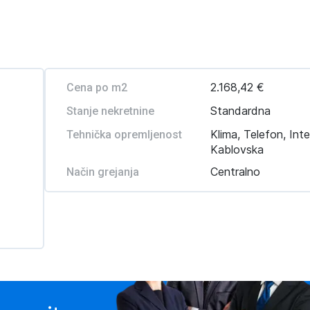
2.168,42 €
Cena po m2
Standardna
Stanje nekretnine
Klima, Telefon, Inte
Tehnička opremljenost
Kablovska
Centralno
Način grejanja