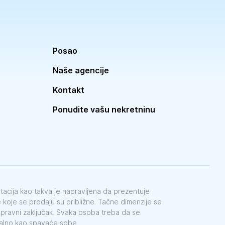
Posao
Naše agencije
Kontakt
Ponudite vašu nekretninu
ntacija kao takva je napravljena da prezentuje
koje se prodaju su približne. Tačne dimenzije se
e pravni zaključak. Svaka osoba treba da se
galno kao spavaće sobe.