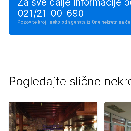
Za sve dalje informacije 
021/21-00-690
Pozovite broj i neko od agenata iz One nekretnina 
Pogledajte slične nekr