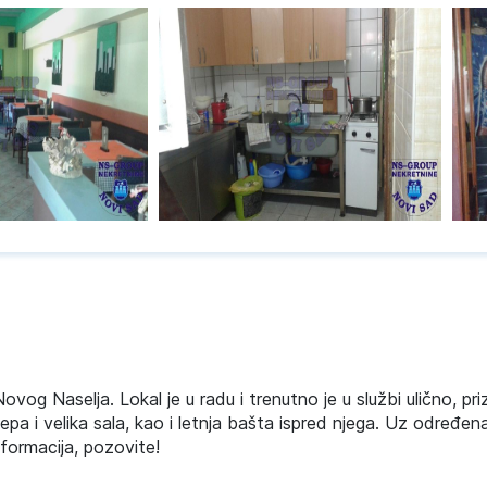
vog Naselja. Lokal je u radu i trenutno je u službi ulično, p
epa i velika sala, kao i letnja bašta ispred njega. Uz određena
nformacija, pozovite!