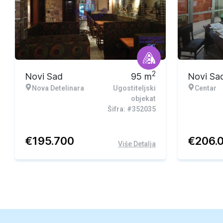
2
Novi Sad
95
m
Novi Sa
Nova Detelinara
Ugostiteljski
Centar
objekat
Šifra: #352035
€
195.700
€
206.
Više Detalja