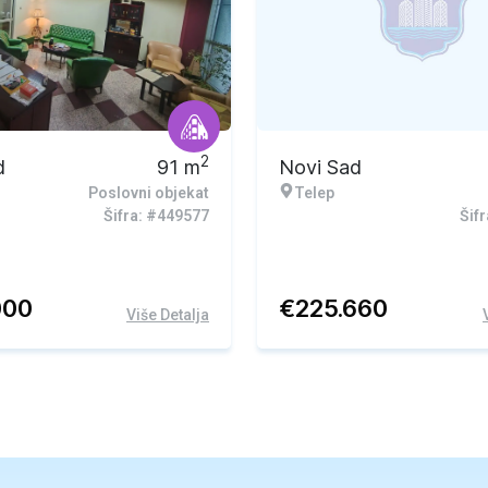
2
d
91
m
Novi Sad
Poslovni objekat
Telep
Šifra: #449577
Šif
000
€
225.660
Više Detalja