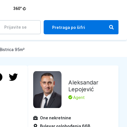
360°
Prijavite se
Bistrica 95m²
Aleksandar
Lepojević
L
Agent
One nekretnine
Bulevar oslobođenja 66B