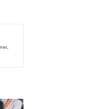
rnet,