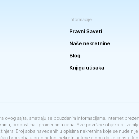
Informacije
Pravni Saveti
Naše nekretnine
Blog
Knjiga utisaka
vora ovog sajta, smatraju se pouzdanim informacijama. Internet preze
škama, propustima i promenama cena. Sve površine objekata i zemlje 
nžinjera. Broj soba navedenih u opisima nekretnina koje se nude nij
ačan broj soba u predmetnoj nekretnini, koje mogu da se koriste le