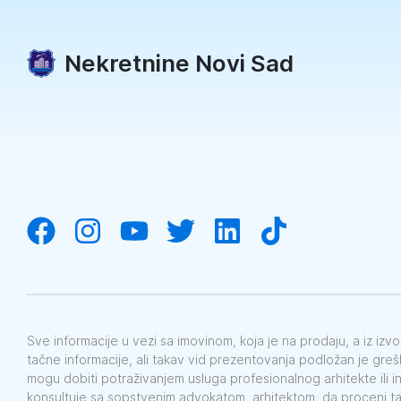
Nekretnine Novi Sad
Sve informacije u vezi sa imovinom, koja je na prodaju, a iz iz
tačne informacije, ali takav vid prezentovanja podložan je gre
mogu dobiti potraživanjem usluga profesionalnog arhitekte ili i
konsultuje sa sopstvenim advokatom, arhitektom, da proceni t