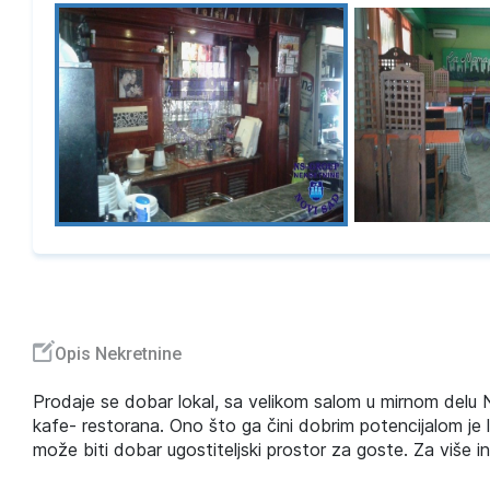
Opis Nekretnine
Prodaje se dobar lokal, sa velikom salom u mirnom delu No
kafe- restorana. Ono što ga čini dobrim potencijalom je l
može biti dobar ugostiteljski prostor za goste. Za više i