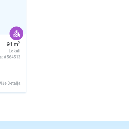
2
91
m
Lokali
ra: #564513
Više Detalja