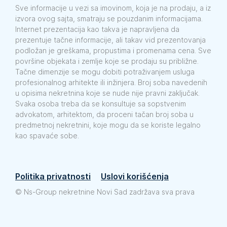
Sve informacije u vezi sa imovinom, koja je na prodaju, a iz
izvora ovog sajta, smatraju se pouzdanim informacijama.
Internet prezentacija kao takva je napravljena da
prezentuje tačne informacije, ali takav vid prezentovanja
podložan je greškama, propustima i promenama cena. Sve
površine objekata i zemlje koje se prodaju su približne.
Tačne dimenzije se mogu dobiti potraživanjem usluga
profesionalnog arhitekte ili inžinjera. Broj soba navedenih
u opisima nekretnina koje se nude nije pravni zaključak.
Svaka osoba treba da se konsultuje sa sopstvenim
advokatom, arhitektom, da proceni tačan broj soba u
predmetnoj nekretnini, koje mogu da se koriste legalno
kao spavaće sobe.
Politika privatnosti
Uslovi korišćenja
©
Ns-Group nekretnine Novi Sad zadržava sva prava