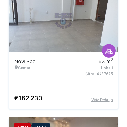
2
Novi Sad
63
m
Centar
Lokali
Šifra: #437625
€
162.230
Više Detalja