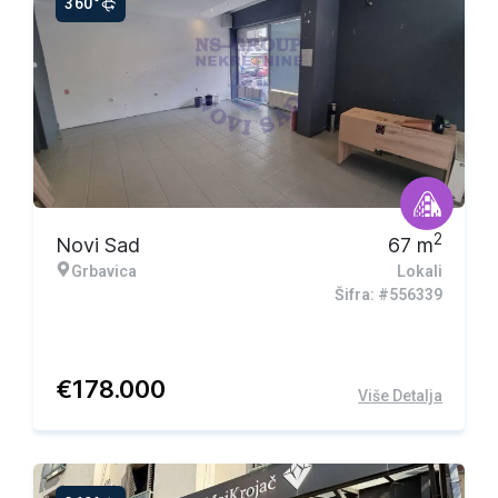
360°
2
Novi Sad
67
m
Grbavica
Lokali
Šifra: #556339
€
178.000
Više Detalja