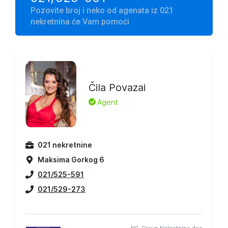
Pozovite broj i neko od agenata iz 021
nekretnina će Vam pomoći
Čila Povazai
L
Agent
021 nekretnine
Maksima Gorkog 6
021/525-591
021/529-273