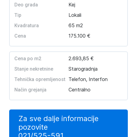
Kej
Deo grada
Lokali
Tip
65 m2
Kvadratura
175.100 €
Cena
2.693,85 €
Cena po m2
Starogradnja
Stanje nekretnine
Telefon, Interfon
Tehnička opremljenost
Centralno
Način grejanja
Za sve dalje informacije
pozovite
021/525-591