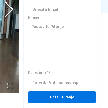
Pitanje
Koliko je 4+4?
Pošalji
Pitanje