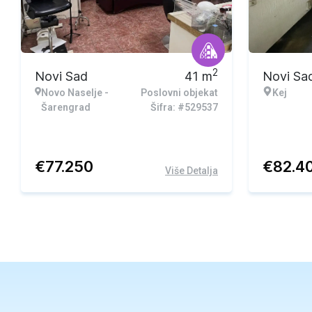
2
Novi Sad
41
m
Novi Sa
Novo Naselje -
Poslovni objekat
Kej
Šarengrad
Šifra: #529537
€
77.250
€
82.4
Više Detalja