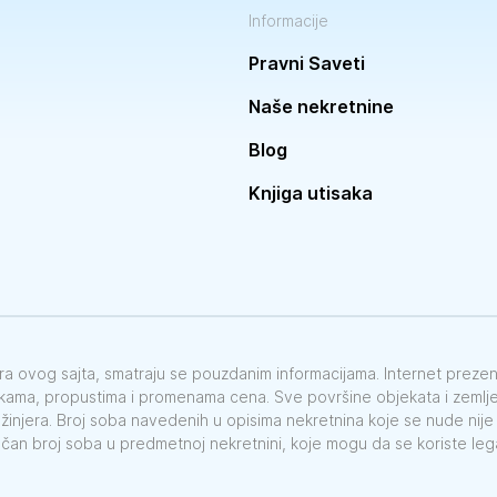
Informacije
Pravni Saveti
Naše nekretnine
Blog
Knjiga utisaka
vora ovog sajta, smatraju se pouzdanim informacijama. Internet preze
škama, propustima i promenama cena. Sve površine objekata i zemlje 
nžinjera. Broj soba navedenih u opisima nekretnina koje se nude nij
ačan broj soba u predmetnoj nekretnini, koje mogu da se koriste le