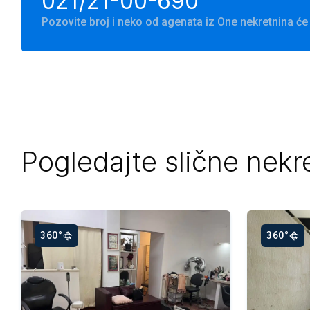
021/21-00-690
Pozovite broj i neko od agenata iz One nekretnina 
Pogledajte slične nekr
360°
360°