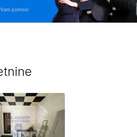
će Vam pomoći
etnine