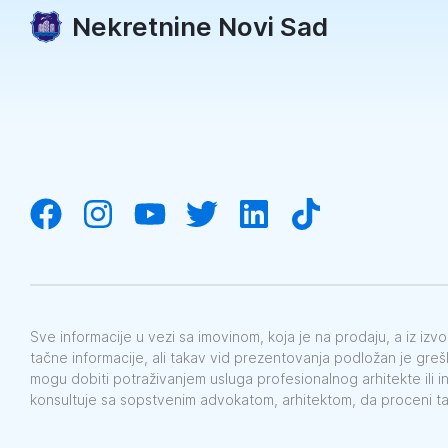
Nekretnine Novi Sad
Sve informacije u vezi sa imovinom, koja je na prodaju, a iz iz
tačne informacije, ali takav vid prezentovanja podložan je gre
mogu dobiti potraživanjem usluga profesionalnog arhitekte ili i
konsultuje sa sopstvenim advokatom, arhitektom, da proceni t