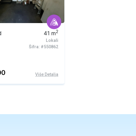
2
d
41
m
Lokali
Šifra: #550862
00
Više Detalja