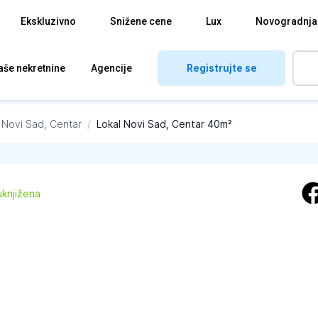
Ekskluzivno
Snižene cene
Lux
Novogradnja
Registrujte se
aše nekretnine
Agencije
Novi Sad, Centar
/
Lokal Novi Sad, Centar 40m²
uknjižena