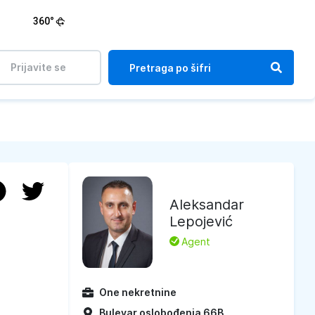
360°
Prijavite se
Aleksandar
Lepojević
L
Agent
One nekretnine
Bulevar oslobođenja 66B