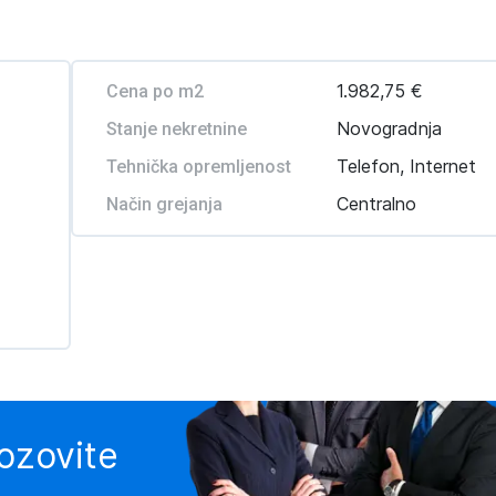
1.982,75 €
Cena po m2
Novogradnja
Stanje nekretnine
Telefon, Internet
Tehnička opremljenost
Centralno
Način grejanja
pozovite