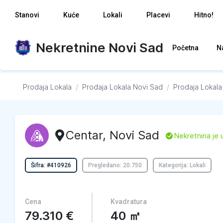
Stanovi
Kuće
Lokali
Placevi
Hitno!
Nekretnine Novi Sad
Početna
N
Prodaja Lokala
/
Prodaja Lokala
Novi Sad
/
Prodaja Lokala
Centar
,
Novi Sad
L
Nekretnina je 
Šifra: #410926
Pregledano: 20.750
Kategorija: Lokali
Cena
Kvadratura
79.310
€
40
㎡