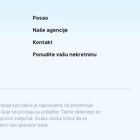
Posao
Naše agencije
Kontakt
Ponudite vašu nekretninu
ntacija kao takva je napravljena da prezentuje
koje se prodaju su približne. Tačne dimenzije se
e pravni zaključak. Svaka osoba treba da se
galno kao spavaće sobe.