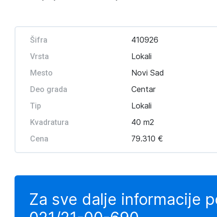
410926
Šifra
Lokali
Vrsta
Novi Sad
Mesto
Centar
Deo grada
Lokali
Tip
40 m2
Kvadratura
79.310 €
Cena
Za sve dalje informacije 