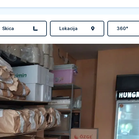
Skica
Lokacija
360°