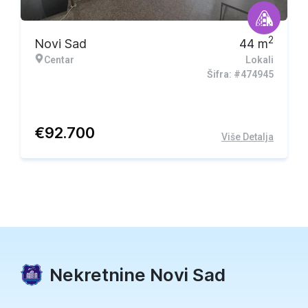
2
Novi Sad
44
m
Centar
Lokali
Šifra: #474945
€
92.700
Više Detalja
Nekretnine Novi Sad