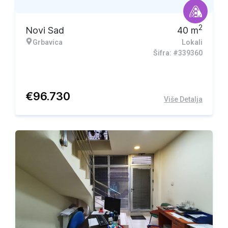
2
Novi Sad
40
m
Grbavica
Lokali
Šifra: #339360
€
96.730
Više Detalja