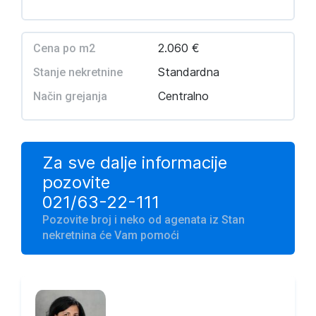
2.060 €
Cena po m2
Standardna
Stanje nekretnine
Centralno
Način grejanja
Za sve dalje informacije
pozovite
021/63-22-111
Pozovite broj i neko od agenata iz Stan
nekretnina će Vam pomoći