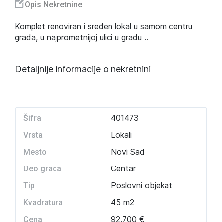
Opis Nekretnine
Komplet renoviran i sređen lokal u samom centru
grada, u najprometnijoj ulici u gradu ..
Detaljnije informacije o nekretnini
401473
Šifra
Lokali
Vrsta
Novi Sad
Mesto
Centar
Deo grada
Poslovni objekat
Tip
45 m2
Kvadratura
92.700 €
Cena