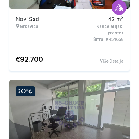
2
Novi Sad
42
m
Grbavica
Kancelarijski
prostor
Šifra: #454658
€
92.700
Više Detalja
360°