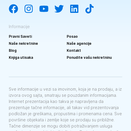
Informacije
Pravni Saveti
Posao
Naše nekretnine
Naše agencije
Blog
Kontakt
Knjiga utisaka
Ponudite vašu nekretninu
Sve informacije u vezi sa imovinom, koja je na prodaju, a iz
izvora ovog sajta, smatraju se pouzdanim informacijama.
Internet prezentacija kao takva je napravljena da
prezentuje tačne informacije, ali takav vid prezentovanja
podložan je greškama, propustima i promenama cena. Sve
površine objekata i zemlje koje se prodaju su približne.
Tačne dimenzije se mogu dobiti potraživanjem usluga