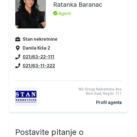
Ratanka Baranac
L
Agent
Stan nekretnine
Danila Kiša 2
021/63-22-111
021/63-11-222
NS-Group Nekretnine doo
Novi Sad, Reg.br. 711
Profil agenta
Postavite pitanje o