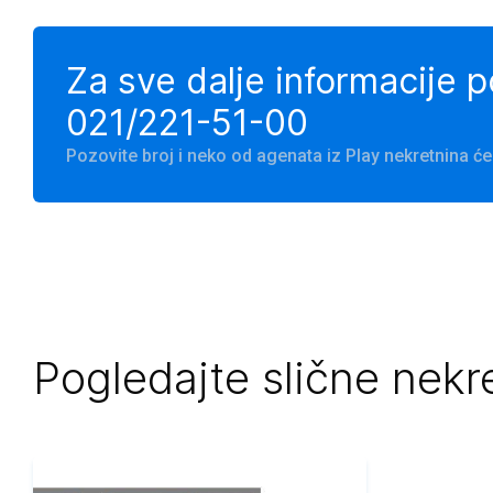
Za sve dalje informacije 
021/221-51-00
Pozovite broj i neko od agenata iz Play nekretnina 
Pogledajte slične nekr