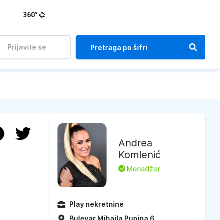
360°
Prijavite se
Andrea
Komlenić
L
Menadžer
Play nekretnine
Bulevar Mihajla Pupina 6