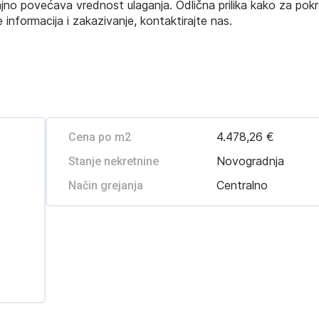
jno povećava vrednost ulaganja. Odlična prilika kako za pokr
e informacija i zakazivanje, kontaktirajte nas.
4.478,26 €
Cena po m2
Novogradnja
Stanje nekretnine
Centralno
Način grejanja