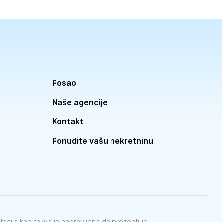
Posao
Naše agencije
Kontakt
Ponudite vašu nekretninu
ntacija kao takva je napravljena da prezentuje