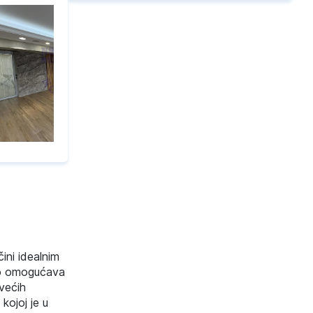
čini idealnim
što omogućava
 većih
kojoj je u