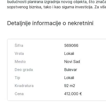
budućnosti planirana izgradnja novog objekta, što znača
sopstvenog biznisa, tako i kao sigurna investicija. Za viš
Detaljnije informacije o nekretnini
569066
Šifra
Lokali
Vrsta
Novi Sad
Mesto
Bulevar
Deo grada
Lokali
Tip
92 m2
Kvadratura
412.000 €
Cena