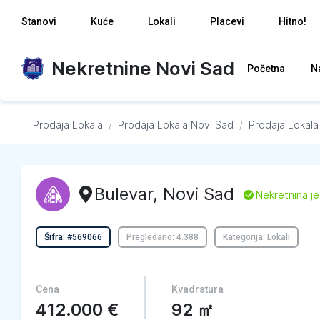
Stanovi
Kuće
Lokali
Placevi
Hitno!
Nekretnine Novi Sad
Početna
N
Prodaja Lokala
/
Prodaja Lokala
Novi Sad
/
Prodaja Lokala
Bulevar
,
Novi Sad
L
Nekretnina je
Šifra: #569066
Pregledano: 4.388
Kategorija: Lokali
Cena
Kvadratura
412.000
€
92
㎡