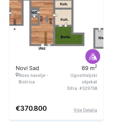
2
Novi Sad
89
m
Novo naselje -
Ugostiteljski
Bistrica
objekat
Šifra: #529758
€
370.800
Više Detalja