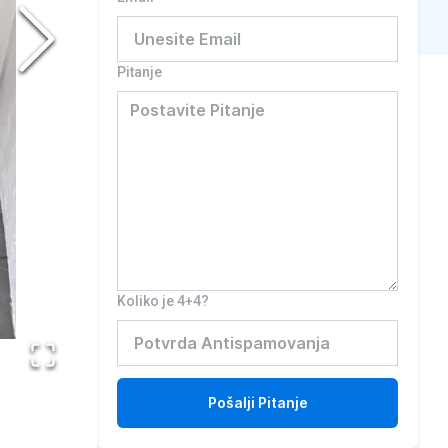
Pitanje
Koliko je 4+4?
Pošalji
Pitanje