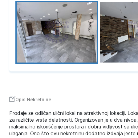
Opis Nekretnine
Prodaje se odličan ulični lokal na atraktivnoj lokaciji. Lo
za različite vrste delatnosti. Organizovan je u dva niv
maksimalno iskorišćenje prostora i dobru vidljivost sa uli
ulaganja. Ono što ovu nekretninu dodatno izdvaja jeste njen