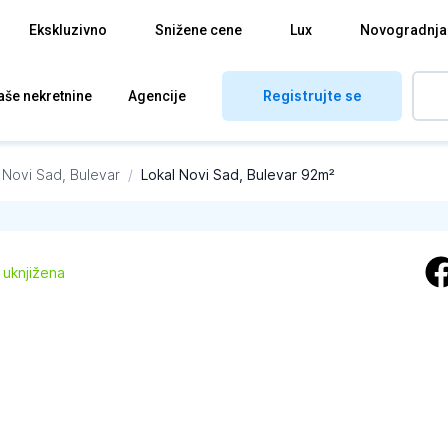
Ekskluzivno
Snižene cene
Lux
Novogradnja
Registrujte se
aše nekretnine
Agencije
Novi Sad, Bulevar
/
Lokal Novi Sad, Bulevar 92m²
 uknjižena