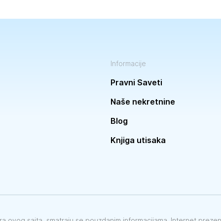
Informacije
Pravni Saveti
Naše nekretnine
Blog
Knjiga utisaka
vora ovog sajta, smatraju se pouzdanim informacijama. Internet preze