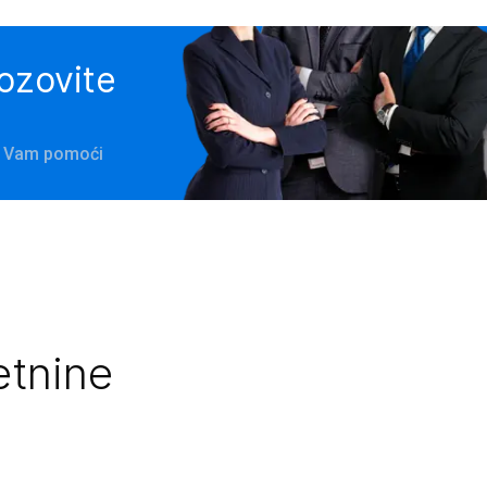
pozovite
će Vam pomoći
etnine