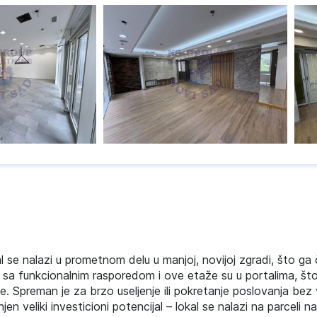
kal se nalazi u prometnom delu u manjoj, novijoj zgradi, što ga 
oa, sa funkcionalnim rasporedom i ove etaže su u portalima, 
ce. Spreman je za brzo useljenje ili pokretanje poslovanja bez
 veliki investicioni potencijal – lokal se nalazi na parceli na 