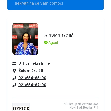
nekretnina će Vam pomoći
Slavica Golić
L
Agent
Office nekretnine
Železnička 26
021/654-65-00
021/654-67-00
NS-Group Nekretnine doo
Novi Sad, Reg.br. 711