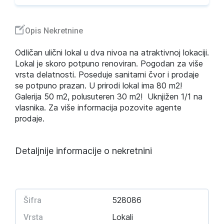
Opis Nekretnine
Odličan ulični lokal u dva nivoa na atraktivnoj lokaciji.
Lokal je skoro potpuno renoviran. Pogodan za više
vrsta delatnosti. Poseduje sanitarni čvor i prodaje
se potpuno prazan. U prirodi lokal ima 80 m2!
Galerija 50 m2, polusuteren 30 m2! Uknjižen 1/1 na
vlasnika. Za više informacija pozovite agente
prodaje.
Detaljnije informacije o nekretnini
528086
Šifra
Lokali
Vrsta