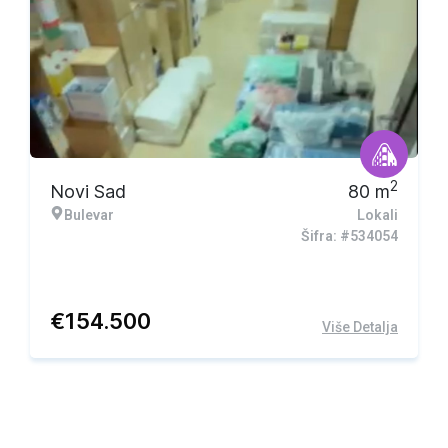
2
Novi Sad
80
m
Bulevar
Lokali
Šifra: #534054
€
154.500
Više Detalja