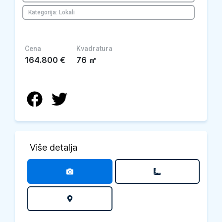
Kategorija: Lokali
Cena
Kvadratura
164.800
€
76
㎡
Više detalja