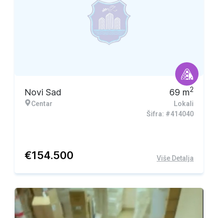
2
Novi Sad
69
m
Centar
Lokali
Šifra: #414040
€
154.500
Više Detalja