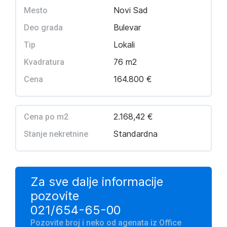
Novi Sad
Mesto
Bulevar
Deo grada
Lokali
Tip
76 m2
Kvadratura
164.800 €
Cena
2.168,42 €
Cena po m2
Standardna
Stanje nekretnine
Za sve dalje informacije
pozovite
021/654-65-00
Pozovite broj i neko od agenata iz Office