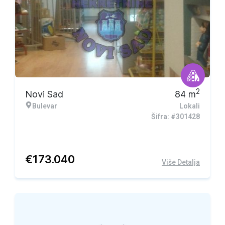
2
Novi Sad
84
m
Bulevar
Lokali
Šifra: #301428
€
173.040
Više Detalja