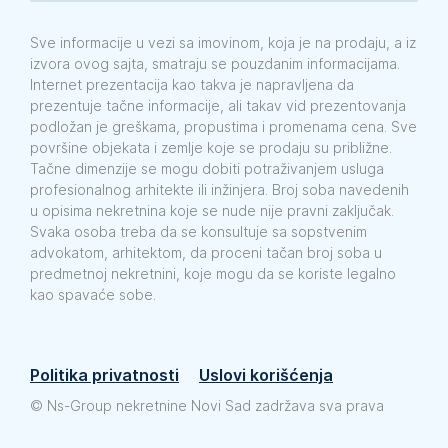
Sve informacije u vezi sa imovinom, koja je na prodaju, a iz
izvora ovog sajta, smatraju se pouzdanim informacijama.
Internet prezentacija kao takva je napravljena da
prezentuje tačne informacije, ali takav vid prezentovanja
podložan je greškama, propustima i promenama cena. Sve
površine objekata i zemlje koje se prodaju su približne.
Tačne dimenzije se mogu dobiti potraživanjem usluga
profesionalnog arhitekte ili inžinjera. Broj soba navedenih
u opisima nekretnina koje se nude nije pravni zaključak.
Svaka osoba treba da se konsultuje sa sopstvenim
advokatom, arhitektom, da proceni tačan broj soba u
predmetnoj nekretnini, koje mogu da se koriste legalno
kao spavaće sobe.
Politika privatnosti
Uslovi korišćenja
©
Ns-Group nekretnine Novi Sad zadržava sva prava