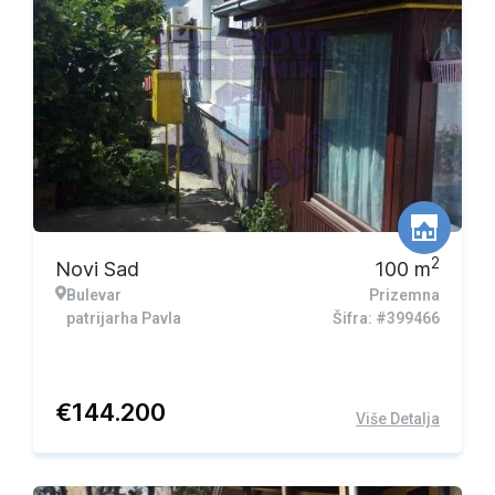
2
Novi Sad
100
m
Bulevar
Prizemna
patrijarha Pavla
Šifra: #399466
€
144.200
Više Detalja