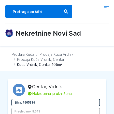
Nekretnine Novi Sad
Prodaja Kuća
/
Prodaja Kuća
Vrdnik
/
Prodaja Kuća
Vrdnik, Centar
/
Kuca Vrdnik, Centar 105m²
Centar
,
Vrdnik
L
Nekretnina je uknjižena
Šifra: #505316
Pregledano: 8.043