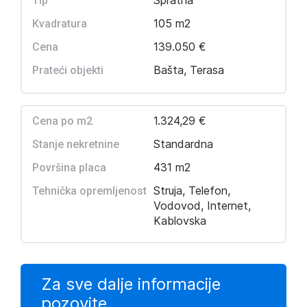
Spratna
Tip
105 m2
Kvadratura
139.050 €
Cena
Bašta, Terasa
Prateći objekti
1.324,29 €
Cena po m2
Standardna
Stanje nekretnine
431 m2
Površina placa
Struja, Telefon,
Tehnička opremljenost
Vodovod, Internet,
Kablovska
Za sve dalje informacije
pozovite