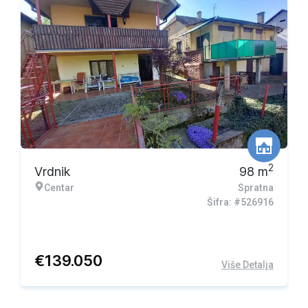
2
Vrdnik
98
m
Centar
Spratna
Šifra: #526916
€
139.050
Više Detalja