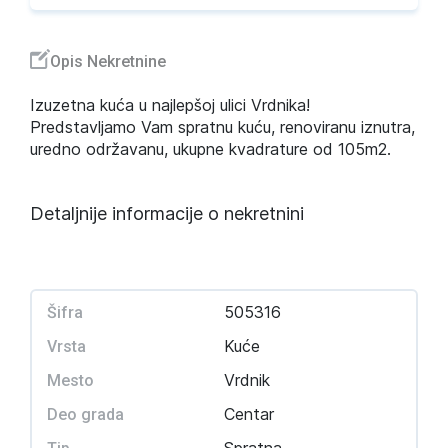
Opis Nekretnine
Izuzetna kuća u najlepšoj ulici Vrdnika!
Predstavljamo Vam spratnu kuću, renoviranu iznutra,
uredno održavanu, ukupne kvadrature od 105m2.
Detaljnije informacije o nekretnini
505316
Šifra
Kuće
Vrsta
Vrdnik
Mesto
Centar
Deo grada