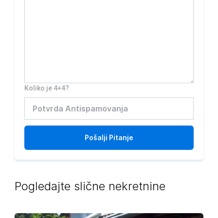
Koliko je 4+4?
Pošalji
Pitanje
Pogledajte slične nekretnine