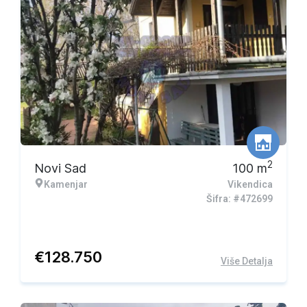
2
Novi Sad
100
m
Kamenjar
Vikendica
Šifra: #472699
€
128.750
Više Detalja