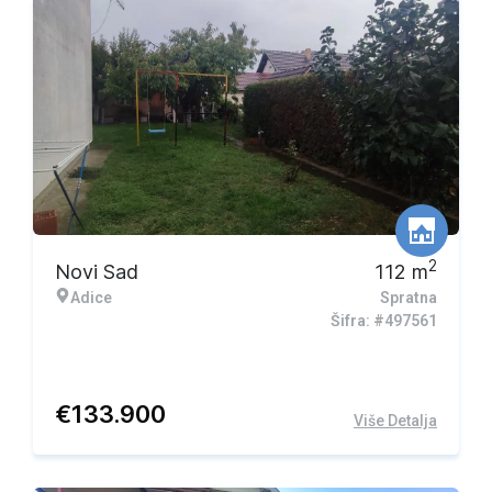
2
Novi Sad
112
m
Adice
Spratna
Šifra: #497561
€
133.900
Više Detalja