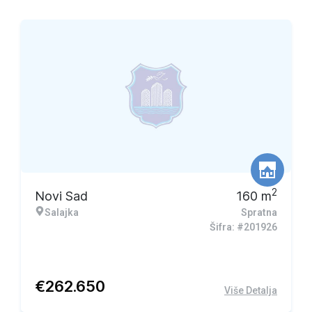
2
Novi Sad
160
m
Salajka
Spratna
Šifra: #201926
€
262.650
Više Detalja