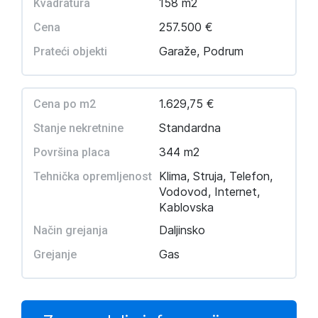
158 m2
Kvadratura
257.500 €
Cena
Garaže, Podrum
Prateći objekti
1.629,75 €
Cena po m2
Standardna
Stanje nekretnine
344 m2
Površina placa
Klima, Struja, Telefon,
Tehnička opremljenost
Vodovod, Internet,
Kablovska
Daljinsko
Način grejanja
Gas
Grejanje