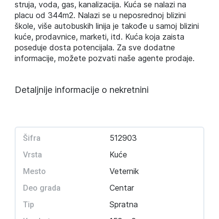
struja, voda, gas, kanalizacija. Kuća se nalazi na
placu od 344m2. Nalazi se u neposrednoj blizini
škole, više autobuskih linija je takođe u samoj blizini
kuće, prodavnice, marketi, itd. Kuća koja zaista
poseduje dosta potencijala. Za sve dodatne
informacije, možete pozvati naše agente prodaje.
Detaljnije informacije o nekretnini
512903
Šifra
Kuće
Vrsta
Veternik
Mesto
Centar
Deo grada
Spratna
Tip