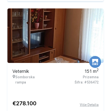
2
Veternik
151
m
Somborska
Prizemna
rampa
Šifra: #536472
€
278.100
Više Detalja