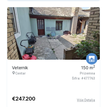
2
Veternik
150
m
Centar
Prizemna
Šifra: #477763
€
247.200
Više Detalja