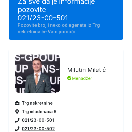
Za sve dalje informacije
pozovite
021/23-00-501
Pozovite broj i neko od agenata iz Trg
nekretnina će Vam pomoći
Milutin Miletić
L
Menadžer
Trg nekretnine
Trg mladenaca 6
021/23-00-501
021/23-00-502