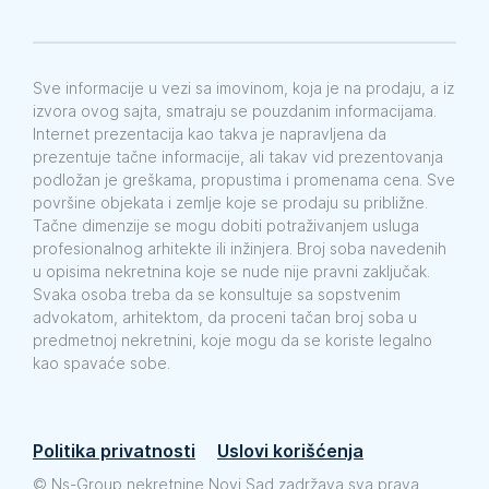
Sve informacije u vezi sa imovinom, koja je na prodaju, a iz
izvora ovog sajta, smatraju se pouzdanim informacijama.
Internet prezentacija kao takva je napravljena da
prezentuje tačne informacije, ali takav vid prezentovanja
podložan je greškama, propustima i promenama cena. Sve
površine objekata i zemlje koje se prodaju su približne.
Tačne dimenzije se mogu dobiti potraživanjem usluga
profesionalnog arhitekte ili inžinjera. Broj soba navedenih
u opisima nekretnina koje se nude nije pravni zaključak.
Svaka osoba treba da se konsultuje sa sopstvenim
advokatom, arhitektom, da proceni tačan broj soba u
predmetnoj nekretnini, koje mogu da se koriste legalno
kao spavaće sobe.
Politika privatnosti
Uslovi korišćenja
©
Ns-Group nekretnine Novi Sad zadržava sva prava