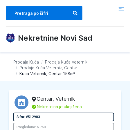
Nekretnine Novi Sad
Prodaja Kuća
/
Prodaja Kuća
Veternik
/
Prodaja Kuća
Veternik, Centar
/
Kuca Veternik, Centar 158m²
Centar
,
Veternik
L
Nekretnina je uknjižena
Šifra: #512903
Pregledano: 6.760