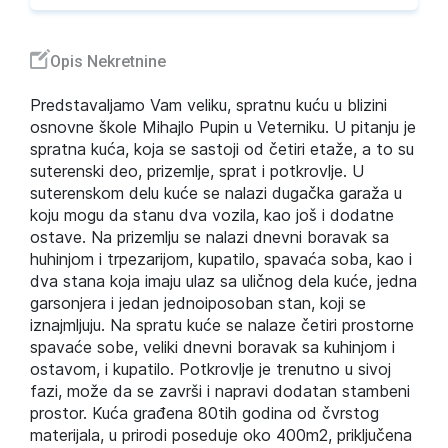
Opis Nekretnine
Predstavaljamo Vam veliku, spratnu kuću u blizini
osnovne škole Mihajlo Pupin u Veterniku. U pitanju je
spratna kuća, koja se sastoji od četiri etaže, a to su
suterenski deo, prizemlje, sprat i potkrovlje. U
suterenskom delu kuće se nalazi dugačka garaža u
koju mogu da stanu dva vozila, kao još i dodatne
ostave. Na prizemlju se nalazi dnevni boravak sa
huhinjom i trpezarijom, kupatilo, spavaća soba, kao i
dva stana koja imaju ulaz sa uličnog dela kuće, jedna
garsonjera i jedan jednoiposoban stan, koji se
iznajmljuju. Na spratu kuće se nalaze četiri prostorne
spavaće sobe, veliki dnevni boravak sa kuhinjom i
ostavom, i kupatilo. Potkrovlje je trenutno u sivoj
fazi, može da se završi i napravi dodatan stambeni
prostor. Kuća građena 80tih godina od čvrstog
materijala, u prirodi poseduje oko 400m2, priključena