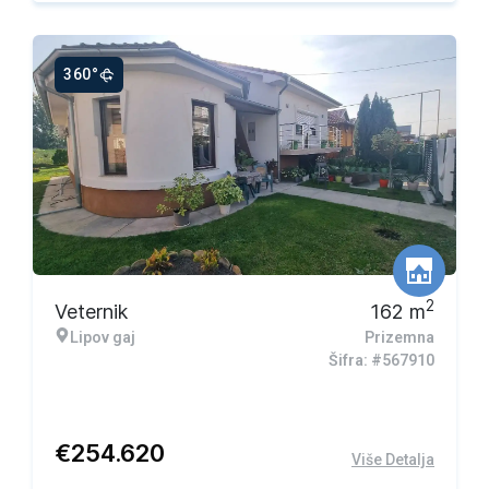
360°
Ekskluzivna ponuda
2
Veternik
162
m
Lipov gaj
Prizemna
Šifra: #567910
€
254.620
Više Detalja