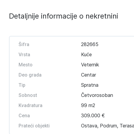
Detaljnije informacije o nekretnini
282665
Šifra
Kuće
Vrsta
Veternik
Mesto
Centar
Deo grada
Spratna
Tip
Četvorosoban
Sobnost
99 m2
Kvadratura
309.000 €
Cena
Ostava, Podrum, Teras
Prateći objekti