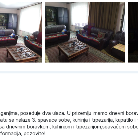
laganjima, poseduje dva ulaza. U prizemlju imamo dnevni bor
ratu se nalaze 3. spavaće sobe, kuhinja i trpezarija, kupatilo i 
t) sa dnevnim boravkom, kuhinjom i trpezarijom,spavaćom sob
formacija, pozovite!