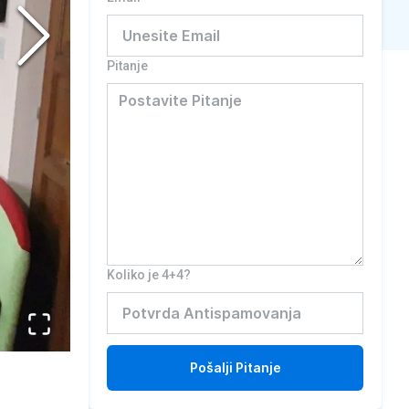
Pitanje
Koliko je 4+4?
Pošalji
Pitanje