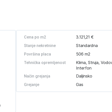
3.121,21 €
Cena po m2
Standardna
Stanje nekretnine
506 m2
Površina placa
Klima, Struja, Vodo
Tehnička opremljenost
Interfon
Daljinsko
Način grejanja
Gas
Grejanje
a