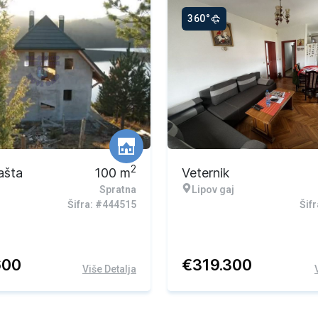
360°
2
ašta
100
m
Veternik
Spratna
Lipov gaj
Šifra: #444515
Šif
600
€
319.300
Više Detalja