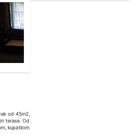
avak od 45m2,
tri terase. Od
om, kupatilom