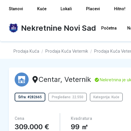
Stanovi
Kuće
Lokali
Placevi
Hitno!
Nekretnine Novi Sad
Početna
N
Prodaja Kuća
/
Prodaja Kuća
Veternik
/
Prodaja Kuća
Veter
Centar
,
Veternik
L
Nekretnina je u
Šifra: #282665
Pregledano: 22.550
Kategorija: Kuće
Cena
Kvadratura
309.000
€
99
㎡