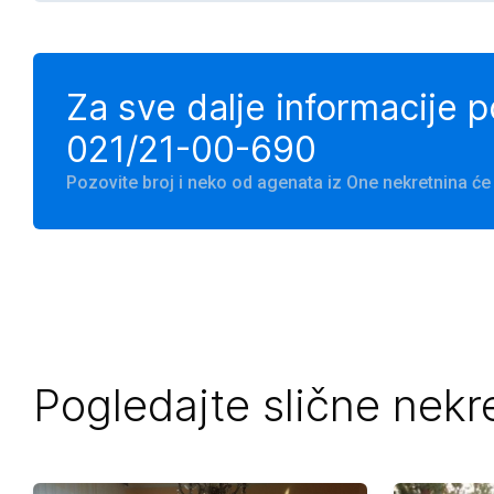
Za sve dalje informacije 
021/21-00-690
Pozovite broj i neko od agenata iz One nekretnina 
Pogledajte slične nekr