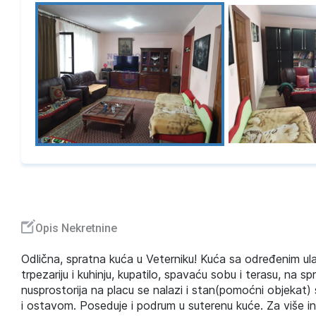
Opis Nekretnine
Odlična, spratna kuća u Veterniku! Kuća sa određenim u
trpezariju i kuhinju, kupatilo, spavaću sobu i terasu, na sp
nusprostorija na placu se nalazi i stan(pomoćni objeka
i ostavom. Poseduje i podrum u suterenu kuće. Za više in