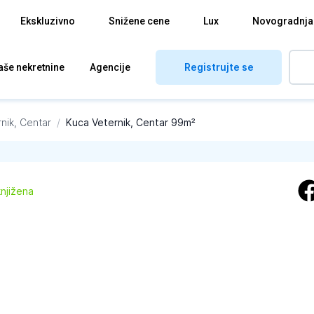
Ekskluzivno
Snižene cene
Lux
Novogradnja
Registrujte se
aše nekretnine
Agencije
nik, Centar
/
Kuca Veternik, Centar 99m²
knjižena