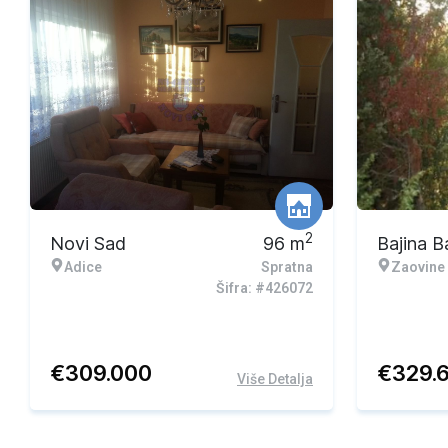
2
Novi Sad
96
m
Bajina B
Adice
Spratna
Zaovine
Šifra: #426072
€
309.000
€
329.
Više Detalja