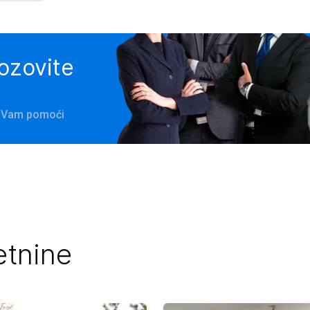
pozovite
će Vam pomoći
etnine