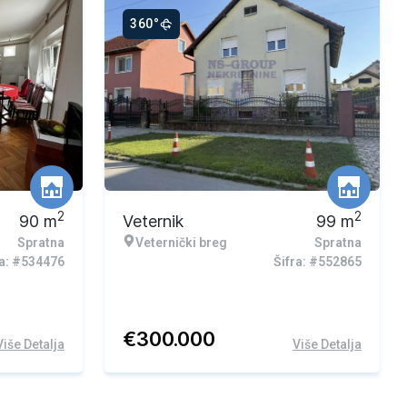
360°
Ekskluzivna ponuda
2
2
90
m
Veternik
99
m
Spratna
Veternički breg
Spratna
ra: #534476
Šifra: #552865
€
300.000
Više Detalja
Više Detalja