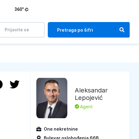
360°
Prijavite se
Aleksandar
Lepojević
L
Agent
One nekretnine
Bulevar oslobođenja 66B