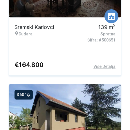
2
Sremski Karlovci
139
m
Dudara
Spratna
Šifra: #500651
€
164.800
Više Detalja
360°