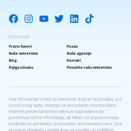
Informacije
Pravni Saveti
Posao
Naše nekretnine
Naše agencije
Blog
Kontakt
Knjiga utisaka
Ponudite vašu nekretninu
Sve informacije u vezi sa imovinom, koja je na prodaju, a iz
izvora ovog sajta, smatraju se pouzdanim informacijama.
Internet prezentacija kao takva je napravljena da
prezentuje tačne informacije, ali takav vid prezentovanja
podložan je greškama, propustima i promenama cena. Sve
površine objekata i zemlje koje se prodaju su približne.