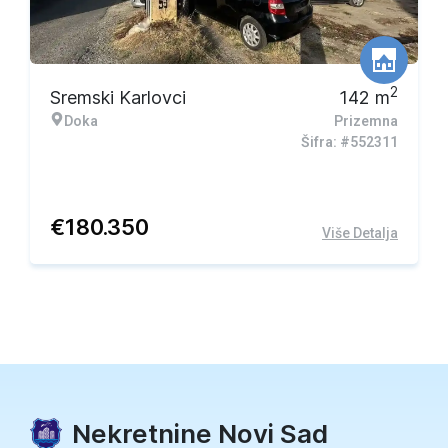
Ekskluzivna ponuda
2
Sremski Karlovci
142
m
Doka
Prizemna
Šifra: #552311
€
180.350
Više Detalja
Nekretnine Novi Sad