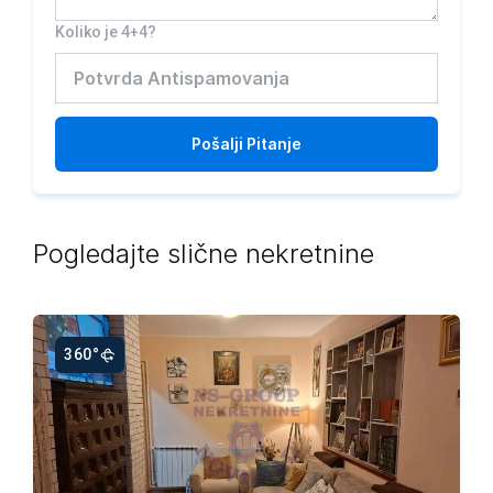
Koliko je 4+4?
Pošalji
Pitanje
Pogledajte slične nekretnine
360°