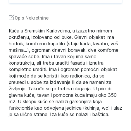
Opis Nekretnine
Kuća u Sremskim Karlovcima, u izuzetno mirnom
okruženju, izolovano od buke. Glavni objekat ima
hodnik, komforno kupatilo (staje kada, lavabo, veš
mašina...), ogroman dnevni boravak, dve komforne
spavaće sobe. Ima i tavan koji ima samo
konstrukciju, ali treba uraditi fasadu i iznutra
kompletno urediti. Ima i ogroman pomoćni objekat
koji može da se koristi i kao radionica, da se
preuredi u sobe za izdavanje ili da se nameni za
življenje. Takođe su potrebna ulaganja. U prirodi
glavna kuća, tavan i pomoćna kuća imaju oko 350
m2. U sklopu kuće se nalazi garsonjera koja
funkcioniše kao odvojena jedinica (kuhinja, wc) i ulaz
je sa ulične strane. Iza kuće se nalazi i baštica.