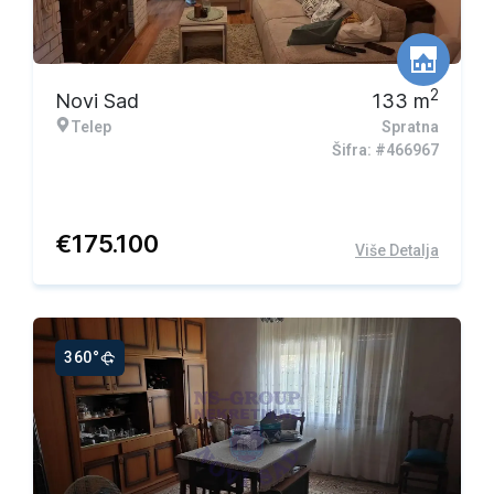
2
Novi Sad
133
m
Telep
Spratna
Šifra: #466967
€
175.100
Više Detalja
360°