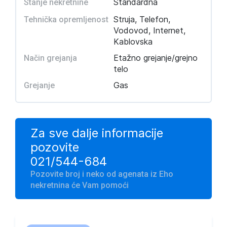
Standardna
Stanje nekretnine
Struja, Telefon,
Tehnička opremljenost
Vodovod, Internet,
Kablovska
Etažno grejanje/grejno
Način grejanja
telo
Gas
Grejanje
Za sve dalje informacije
pozovite
021/544-684
Pozovite broj i neko od agenata iz Eho
nekretnina će Vam pomoći