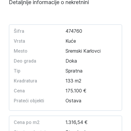
Detaljnije informacije o nekretnini
474760
Šifra
Kuće
Vrsta
Sremski Karlovci
Mesto
Doka
Deo grada
Spratna
Tip
133 m2
Kvadratura
175.100 €
Cena
Ostava
Prateći objekti
1.316,54 €
Cena po m2