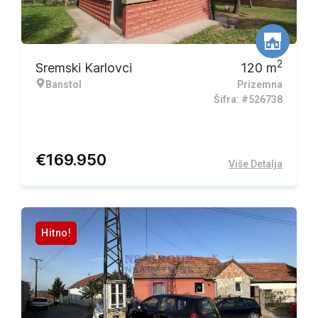
2
Sremski Karlovci
120
m
Banstol
Prizemna
Šifra: #526738
€
169.950
Više Detalja
Hitno!