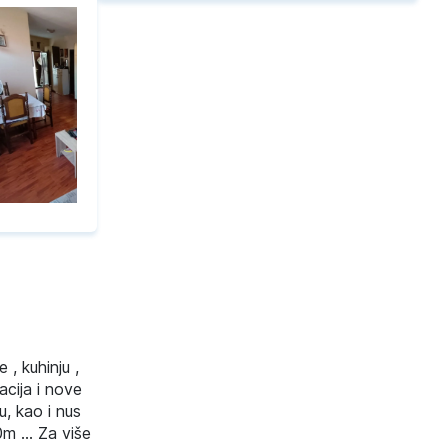
, kuhinju ,
acija i nove
u, kao i nus
m ... Za više