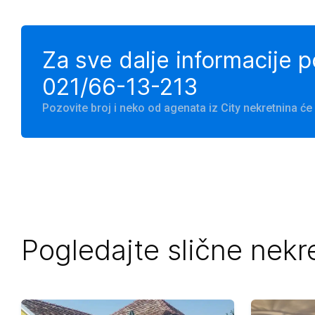
Za sve dalje informacije 
021/66-13-213
Pozovite broj i neko od agenata iz City nekretnina 
Pogledajte slične nekr