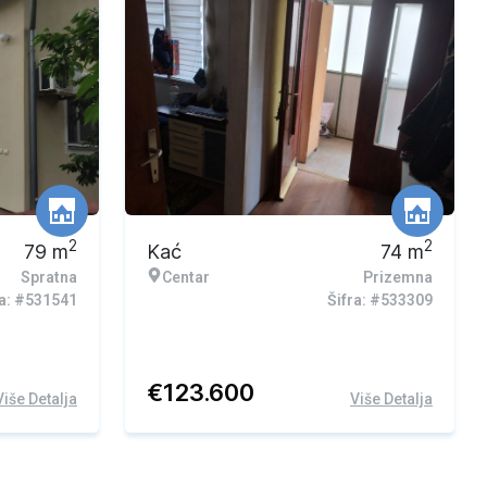
2
2
79
m
Kać
74
m
Spratna
Centar
Prizemna
ra: #531541
Šifra: #533309
€
123.600
Više Detalja
Više Detalja