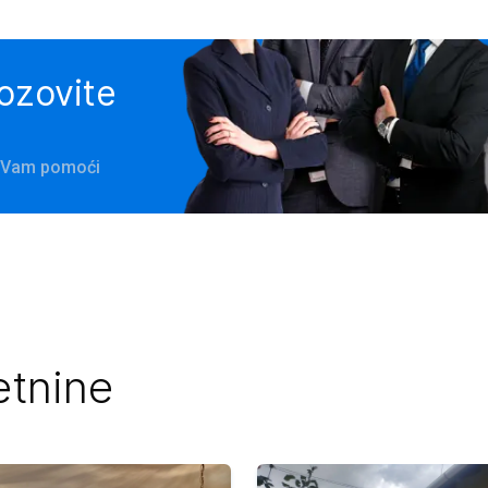
pozovite
će Vam pomoći
etnine