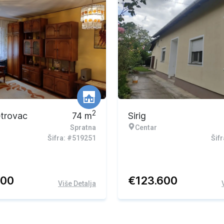
2
etrovac
74
m
Sirig
Spratna
Centar
Šifra: #519251
Šif
600
€
123.600
Više Detalja