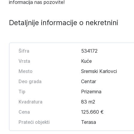
informacija nas pozovite!
Detaljnije informacije o nekretnini
534172
Šifra
Kuće
Vrsta
Sremski Karlovci
Mesto
Centar
Deo grada
Prizemna
Tip
83 m2
Kvadratura
125.660 €
Cena
Terasa
Prateći objekti