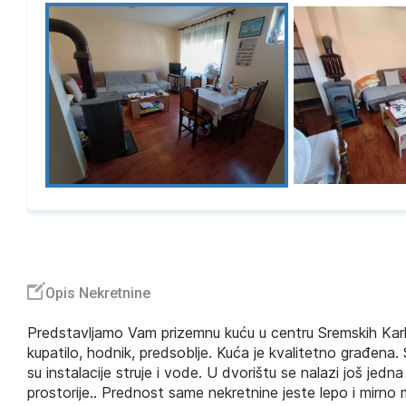
Opis Nekretnine
Predstavljamo Vam prizemnu kuću u centru Sremskih Karl
kupatilo, hodnik, predsoblje. Kuća je kvalitetno građena. 
su instalacije struje i vode. U dvorištu se nalazi još jedn
prostorije.. Prednost same nekretnine jeste lepo i mirno 