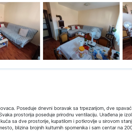
ovaca. Poseduje dnevni boravak sa trpezarijom, dve spavaće 
Svaka prostorija poseduje prirodnu ventilaciju. Urađena je izol
a kuća sa dve prostorije, kupatilom i potkrovlje u sirovom stanj
mesto, blizina brojnih kulturnih spomenika i sam centar na 200