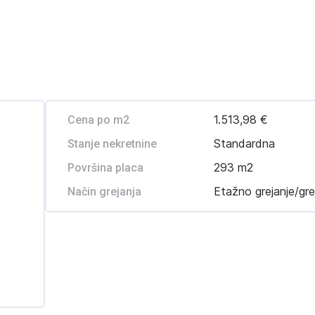
1.513,98 €
Cena po m2
Standardna
Stanje nekretnine
293 m2
Površina placa
Etažno grejanje/gre
Način grejanja