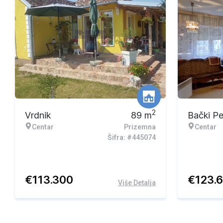
2
Vrdnik
89
m
Bački P
Centar
Prizemna
Centar
Šifra: #445074
€
113.300
€
123.
Više Detalja