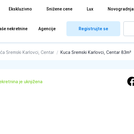
Ekskluzivno
Snižene cene
Lux
Novogradnja
Registrujte se
aše nekretnine
Agencije
uća
Sremski Karlovci, Centar
/
Kuca Sremski Karlovci, Centar 83m²
ekretnina je uknjižena