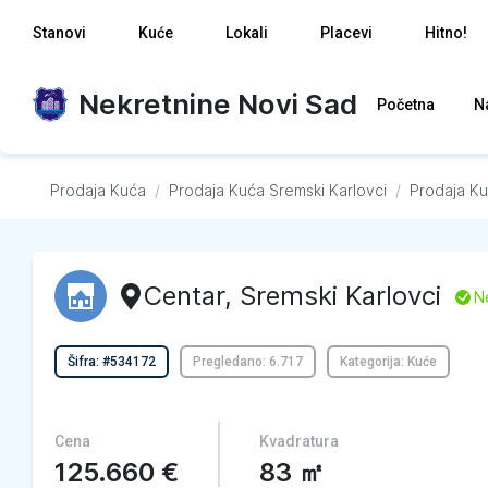
Stanovi
Kuće
Lokali
Placevi
Hitno!
Nekretnine Novi Sad
Početna
N
Prodaja Kuća
/
Prodaja Kuća
Sremski Karlovci
/
Prodaja K
Centar
,
Sremski Karlovci
L
N
Šifra: #534172
Pregledano: 6.717
Kategorija: Kuće
Cena
Kvadratura
125.660
€
83
㎡