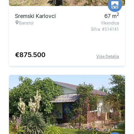
2
Sremski Karlovci
67
m
Banstol
Vikendica
Šifra: #514141
€
875.500
Više Detalja