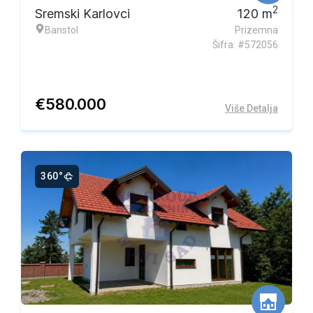
2
Sremski Karlovci
120
m
Banstol
Prizemna
Šifra: #572056
€
580.000
Više Detalja
360°
Ekskluzivna ponuda