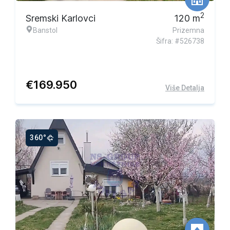
2
Sremski Karlovci
120
m
Banstol
Prizemna
Šifra: #526738
€
169.950
Više Detalja
360°
Ekskluzivna ponuda