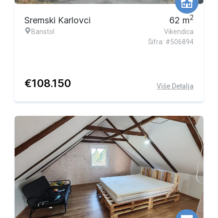
2
Sremski Karlovci
62
m
Banstol
Vikendica
Šifra: #506894
€
108.150
Više Detalja