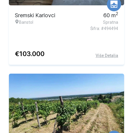
2
Sremski Karlovci
60
m
Banstol
Spratna
Šifra: #494494
€
103.000
Više Detalja