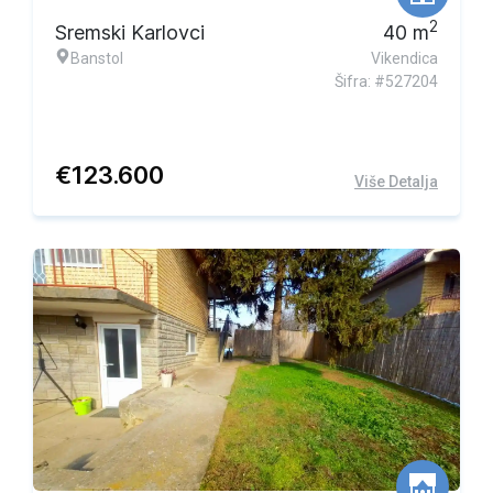
2
Sremski Karlovci
40
m
Banstol
Vikendica
Šifra: #527204
€
123.600
Više Detalja