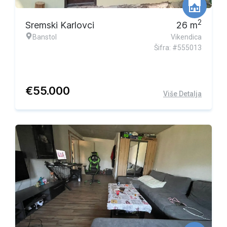
2
Sremski Karlovci
26
m
Banstol
Vikendica
Šifra: #555013
€
55.000
Više Detalja