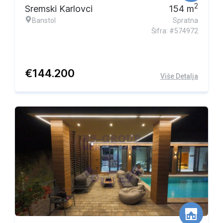
2
Sremski Karlovci
154
m
Banstol
Spratna
Šifra: #574972
€
144.200
Više Detalja
Ekskluzivna ponuda