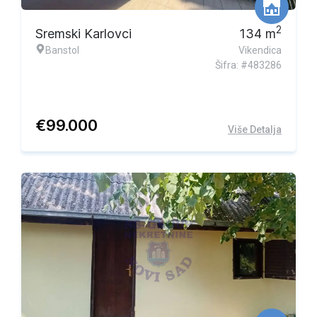
2
Sremski Karlovci
134
m
Banstol
Vikendica
Šifra: #483286
€
99.000
Više Detalja