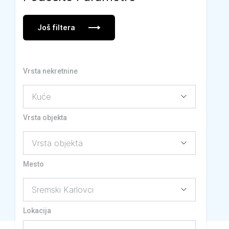
Još filtera
Vrsta nekretnine
Vrsta objekta
Mesto
Lokacija