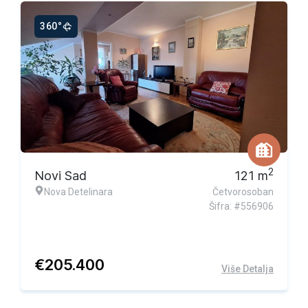
360°
Ekskluzivna ponuda
2
Novi Sad
121
m
Nova Detelinara
Četvorosoban
Šifra: #556906
€
205.400
Više Detalja