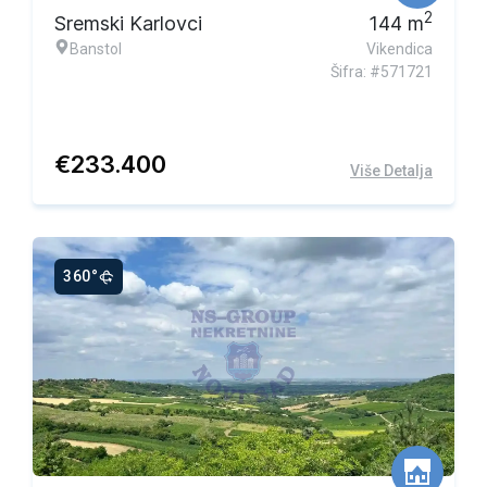
2
Sremski Karlovci
144
m
Banstol
Vikendica
Šifra: #571721
€
233.400
Više Detalja
360°