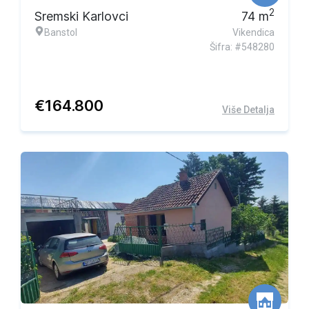
2
Sremski Karlovci
74
m
Banstol
Vikendica
Šifra: #548280
€
164.800
Više Detalja