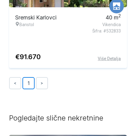
2
Sremski Karlovci
40
m
Banstol
Vikendica
Šifra: #532833
€
91.670
Više Detalja
1
<
>
Pogledajte slične nekretnine