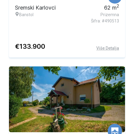
2
Sremski Karlovci
62
m
Banstol
Prizemna
Šifra: #490513
€
133.900
Više Detalja