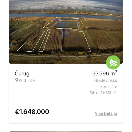
Ekskluzivna ponuda
2
Čurug
37.596
m
Kod Tise
Građevinsko
zemljište
Šifra: #560041
€
1.648.000
Više Detalja