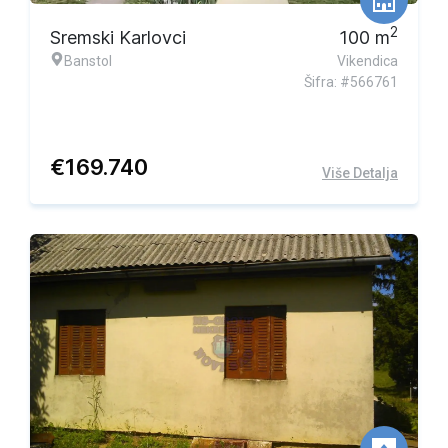
2
Sremski Karlovci
100
m
Banstol
Vikendica
Šifra: #566761
€
169.740
Više Detalja