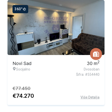
360°
Ekskluzivna ponuda
2
Novi Sad
30
m
Socijalno
Dvosoban
Šifra: #554440
€
77.450
€
74.270
Više Detalja