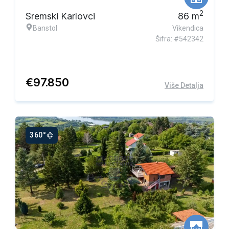
2
Sremski Karlovci
86
m
Banstol
Vikendica
Šifra: #542342
€
97.850
Više Detalja
360°
Ekskluzivna ponuda