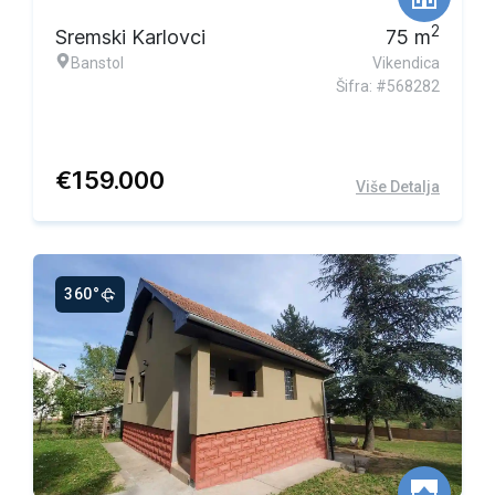
2
Sremski Karlovci
75
m
Banstol
Vikendica
Šifra: #568282
€
159.000
Više Detalja
360°