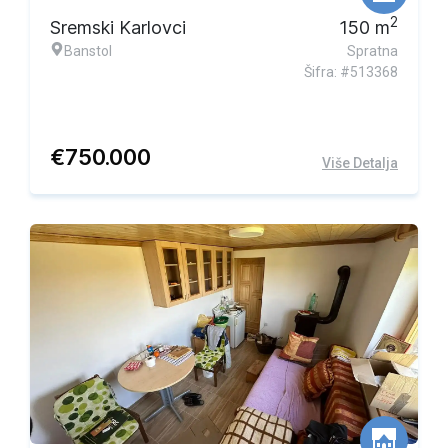
2
Sremski Karlovci
150
m
Banstol
Spratna
Šifra: #513368
€
750.000
Više Detalja