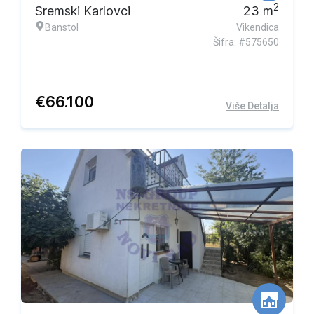
2
Sremski Karlovci
23
m
Banstol
Vikendica
Šifra: #575650
€
66.100
Više Detalja