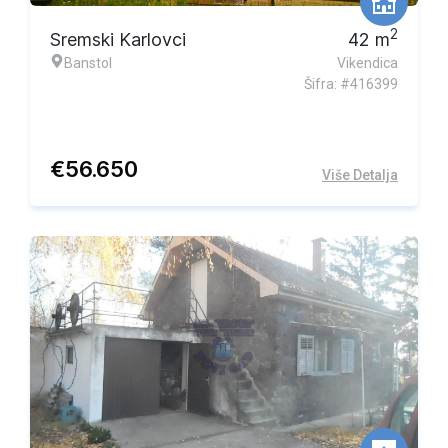
2
Sremski Karlovci
42
m
Banstol
Vikendica
Šifra: #416399
€
56.650
Više Detalja