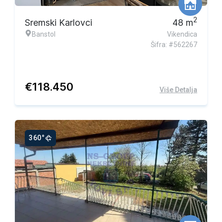
2
Sremski Karlovci
48
m
Banstol
Vikendica
Šifra: #562267
€
118.450
Više Detalja
360°