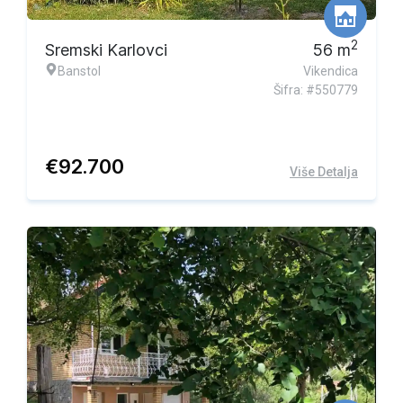
2
Sremski Karlovci
56
m
Banstol
Vikendica
Šifra: #550779
€
92.700
Više Detalja