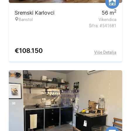
2
Sremski Karlovci
56
m
Banstol
Vikendica
Šifra: #541681
€
108.150
Više Detalja