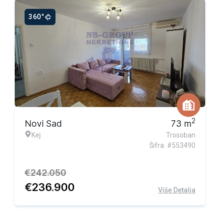
360°
Ekskluzivna ponuda
2
Novi Sad
73
m
Kej
Trosoban
Šifra: #553490
€
242.050
€
236.900
Više Detalja