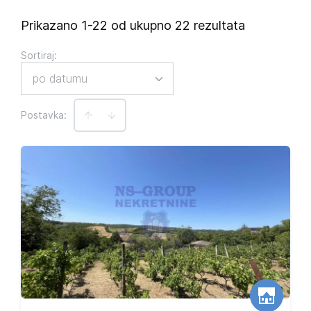
Prikazano 1-22 od ukupno 22 rezultata
Sortiraj
:
po datumu
Postavka:
Ekskluzivna ponuda