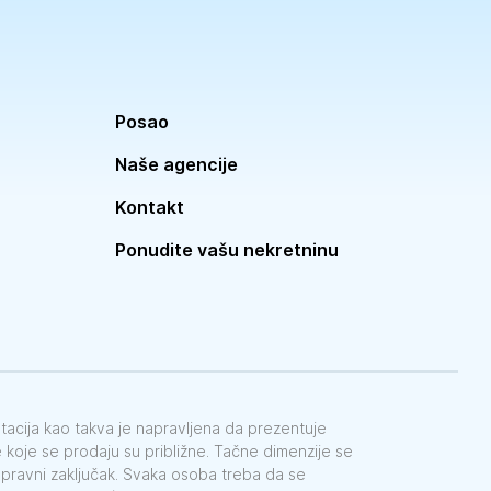
Posao
Naše agencije
Kontakt
Ponudite vašu nekretninu
ntacija kao takva je napravljena da prezentuje
koje se prodaju su približne. Tačne dimenzije se
e pravni zaključak. Svaka osoba treba da se