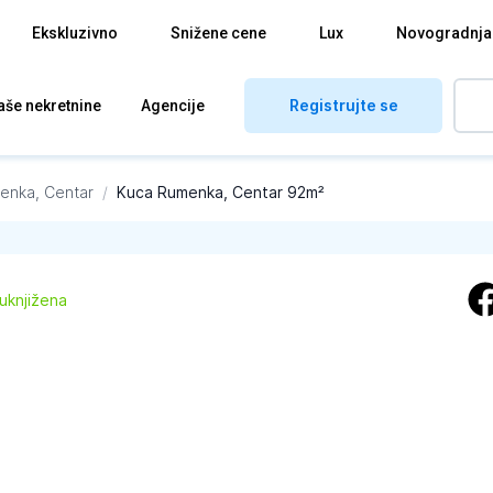
Ekskluzivno
Snižene cene
Lux
Novogradnja
Registrujte se
aše nekretnine
Agencije
enka, Centar
/
Kuca Rumenka, Centar 92m²
 uknjižena