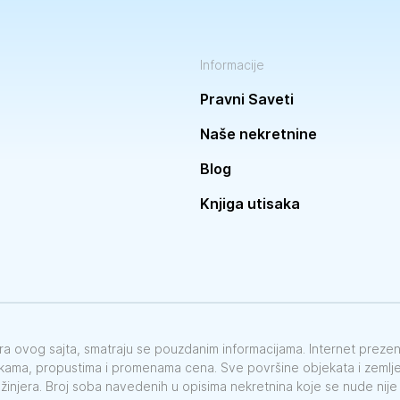
Informacije
Pravni Saveti
Naše nekretnine
Blog
Knjiga utisaka
vora ovog sajta, smatraju se pouzdanim informacijama. Internet preze
škama, propustima i promenama cena. Sve površine objekata i zemlje 
nžinjera. Broj soba navedenih u opisima nekretnina koje se nude nij