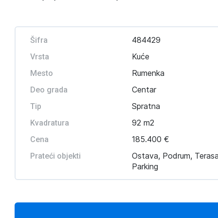
484429
Šifra
Kuće
Vrsta
Rumenka
Mesto
Centar
Deo grada
Spratna
Tip
92 m2
Kvadratura
185.400 €
Cena
Ostava, Podrum, Terasa
Prateći objekti
Parking