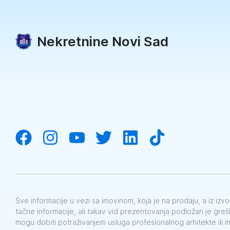
Nekretnine Novi Sad
Sve informacije u vezi sa imovinom, koja je na prodaju, a iz iz
tačne informacije, ali takav vid prezentovanja podložan je gre
mogu dobiti potraživanjem usluga profesionalnog arhitekte ili i