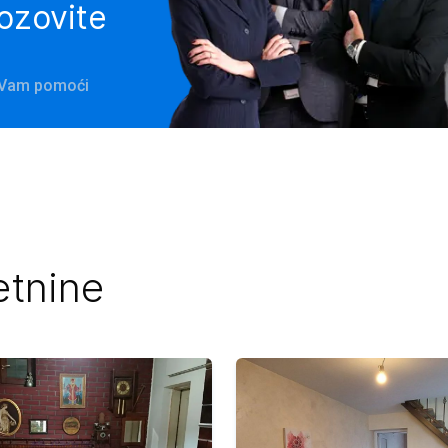
pozovite
e Vam pomoći
etnine