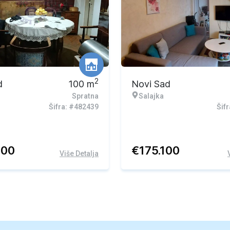
2
d
100
m
Novi Sad
Spratna
Salajka
Šifra: #482439
Šif
400
€
175.100
Više Detalja