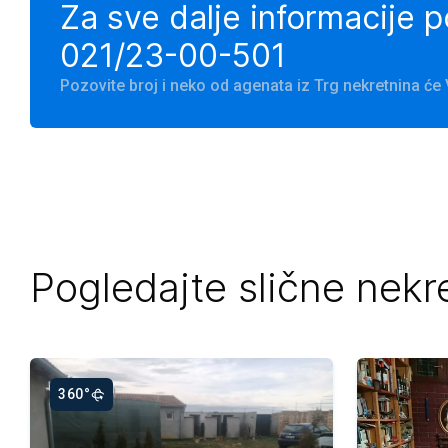
Za sve dalje informacije 
021/23-00-501
Pozovite broj i neko od agenata iz Trg nekretnina ć
Pogledajte slične nekr
360°