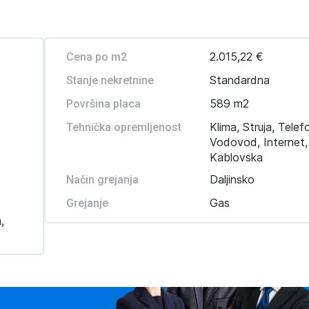
2.015,22 €
Cena po m2
Standardna
Stanje nekretnine
589 m2
Površina placa
Klima, Struja, Telef
Tehnička opremljenost
Vodovod, Internet,
Kablovska
Daljinsko
Način grejanja
Gas
Grejanje
,