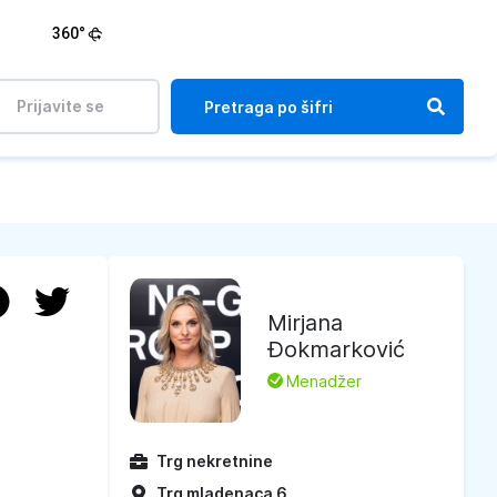
360°
Prijavite se
Mirjana
Đokmarković
L
Menadžer
Trg nekretnine
Trg mladenaca 6