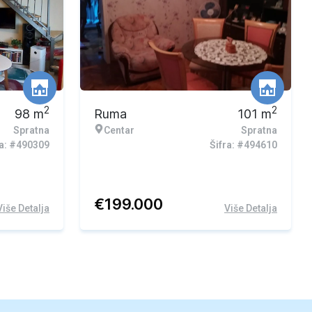
2
2
98
m
Ruma
101
m
Spratna
Centar
Spratna
ra: #490309
Šifra: #494610
€
199.000
Više Detalja
Više Detalja