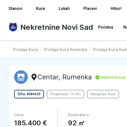
Stanovi
Kuće
Lokali
Placevi
Hitno!
Nekretnine Novi Sad
Početna
N
Prodaja Kuća
/
Prodaja Kuća
Rumenka
/
Prodaja Kuća
Rum
Centar
,
Rumenka
L
Nekretnina je
Šifra: #484429
Pregledano: 10.393
Kategorija: Kuće
Cena
Kvadratura
185.400
€
92
㎡