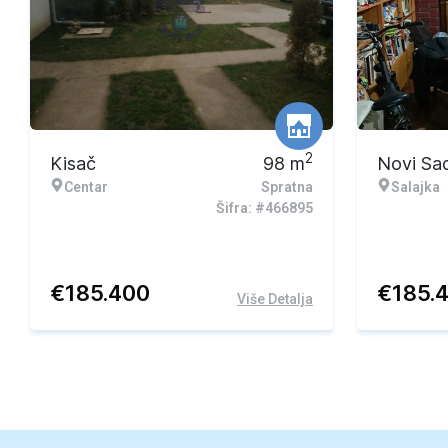
2
Kisač
98
m
Novi Sa
Centar
Spratna
Salajka
Šifra: #466895
€
185.400
€
185.
Više Detalja