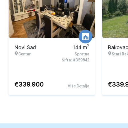
2
Novi Sad
144
m
Rakova
Centar
Spratna
Stari Ra
Šifra: #359842
€
339.900
€
339.
Više Detalja