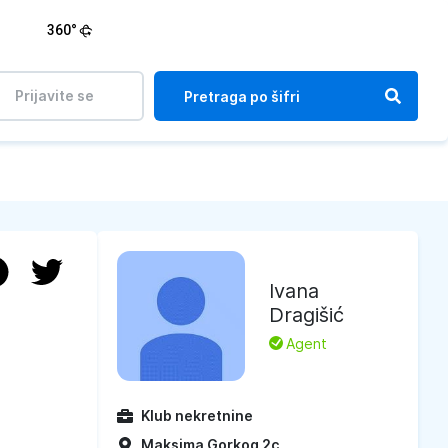
360°
Prijavite se
Ivana
Dragišić
L
Agent
Klub nekretnine
Maksima Gorkog 2c