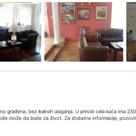
tno građena, bez ikakvih ulaganja. U prirodi cela kuća ima 23
đe može da bude za život. Za dodatne informacije, pozovi