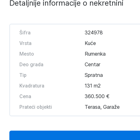
Detaljnije informacije o nekretnini
324978
Šifra
Kuće
Vrsta
Rumenka
Mesto
Centar
Deo grada
Spratna
Tip
131 m2
Kvadratura
360.500 €
Cena
Terasa, Garaže
Prateći objekti