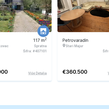
2
c
117
m
Petrovaradin
kovac
Spratna
Stari Majur
Šifra: #407101
Šif
900
€
360.500
Više Detalja