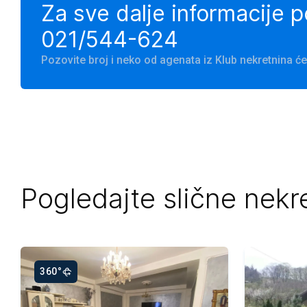
Za sve dalje informacije 
021/544-624
Pozovite broj i neko od agenata iz Klub nekretnina 
Pogledajte slične nekr
360°