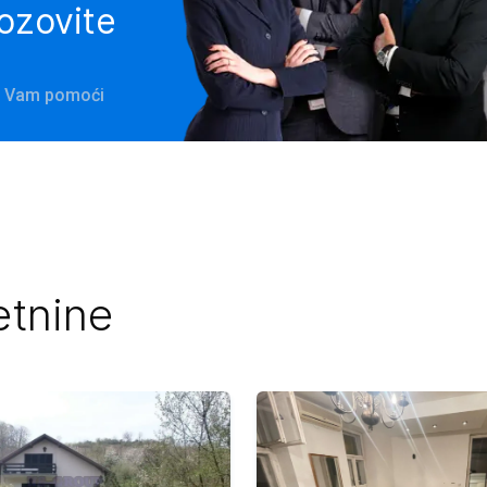
pozovite
će Vam pomoći
etnine