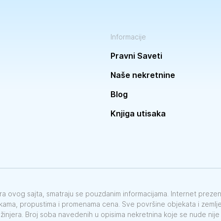
Informacije
Pravni Saveti
Naše nekretnine
Blog
Knjiga utisaka
vora ovog sajta, smatraju se pouzdanim informacijama. Internet preze
škama, propustima i promenama cena. Sve površine objekata i zemlje 
nžinjera. Broj soba navedenih u opisima nekretnina koje se nude nij