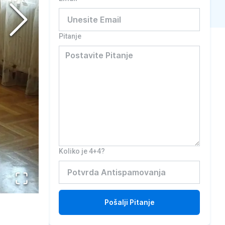
Pitanje
Koliko je 4+4?
Pošalji
Pitanje