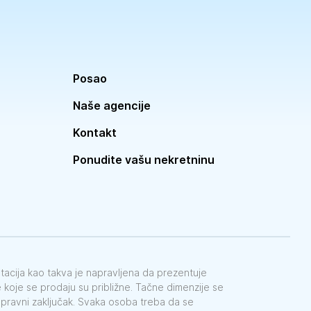
Posao
Naše agencije
Kontakt
Ponudite vašu nekretninu
ntacija kao takva je napravljena da prezentuje
koje se prodaju su približne. Tačne dimenzije se
e pravni zaključak. Svaka osoba treba da se