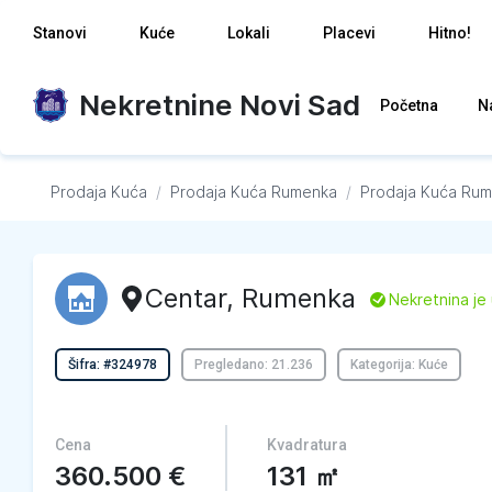
Stanovi
Kuće
Lokali
Placevi
Hitno!
Nekretnine Novi Sad
Početna
N
Prodaja Kuća
/
Prodaja Kuća
Rumenka
/
Prodaja Kuća
Rum
Centar
,
Rumenka
L
Nekretnina je
Šifra: #324978
Pregledano: 21.236
Kategorija: Kuće
Cena
Kvadratura
360.500
€
131
㎡