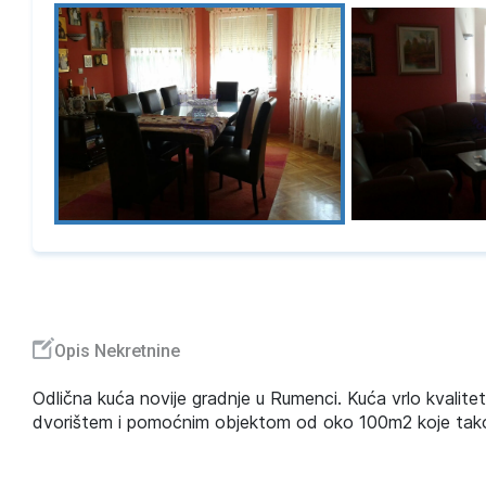
Opis Nekretnine
Odlična kuća novije gradnje u Rumenci. Kuća vrlo kvalite
dvorištem i pomoćnim objektom od oko 100m2 koje tako