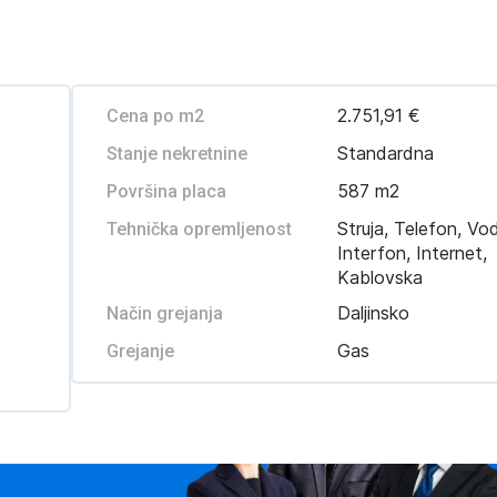
2.751,91 €
Cena po m2
Standardna
Stanje nekretnine
587 m2
Površina placa
Struja, Telefon, V
Tehnička opremljenost
Interfon, Internet,
Kablovska
Daljinsko
Način grejanja
Gas
Grejanje