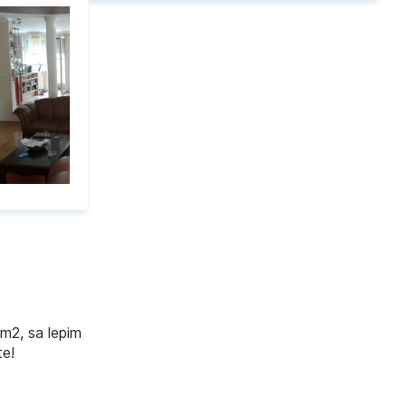
0m2, sa lepim
te!