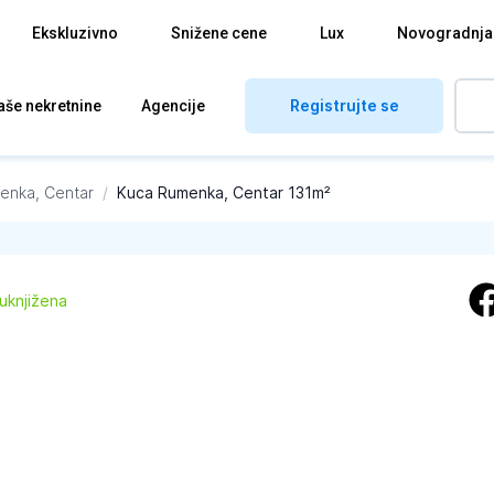
Ekskluzivno
Snižene cene
Lux
Novogradnja
Registrujte se
aše nekretnine
Agencije
enka, Centar
/
Kuca Rumenka, Centar 131m²
 uknjižena