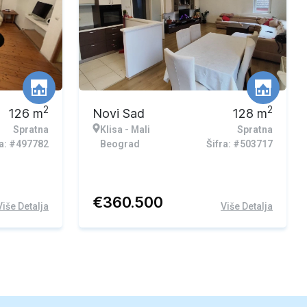
2
2
126
m
Novi Sad
128
m
Spratna
Klisa - Mali
Spratna
ra: #497782
Beograd
Šifra: #503717
€
360.500
Više Detalja
Više Detalja