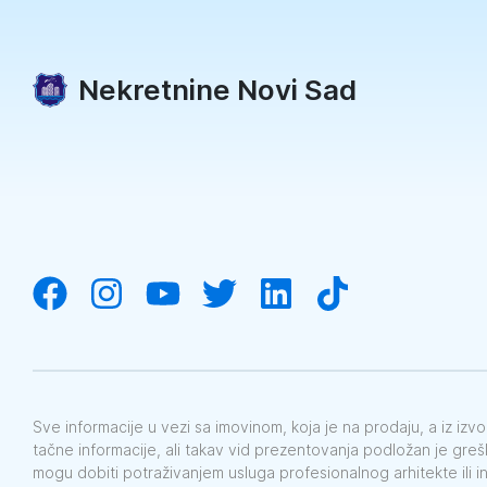
Nekretnine Novi Sad
Sve informacije u vezi sa imovinom, koja je na prodaju, a iz iz
tačne informacije, ali takav vid prezentovanja podložan je gre
mogu dobiti potraživanjem usluga profesionalnog arhitekte ili i