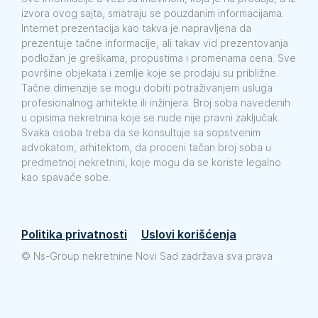
izvora ovog sajta, smatraju se pouzdanim informacijama.
Internet prezentacija kao takva je napravljena da
prezentuje tačne informacije, ali takav vid prezentovanja
podložan je greškama, propustima i promenama cena. Sve
površine objekata i zemlje koje se prodaju su približne.
Tačne dimenzije se mogu dobiti potraživanjem usluga
profesionalnog arhitekte ili inžinjera. Broj soba navedenih
u opisima nekretnina koje se nude nije pravni zaključak.
Svaka osoba treba da se konsultuje sa sopstvenim
advokatom, arhitektom, da proceni tačan broj soba u
predmetnoj nekretnini, koje mogu da se koriste legalno
kao spavaće sobe.
Politika privatnosti
Uslovi korišćenja
©
Ns-Group nekretnine Novi Sad zadržava sva prava