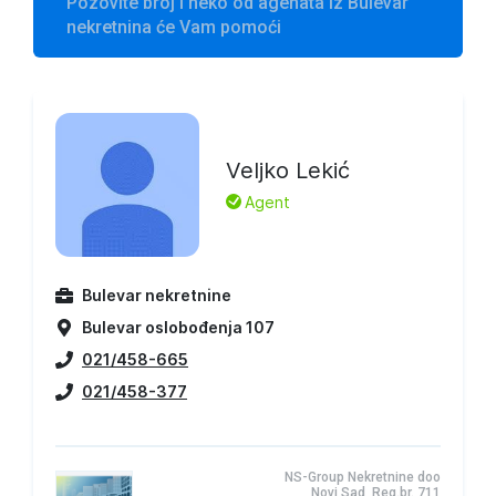
Pozovite broj i neko od agenata iz Bulevar
nekretnina će Vam pomoći
Veljko Lekić
L
Agent
Bulevar nekretnine
Bulevar oslobođenja 107
021/458-665
021/458-377
NS-Group Nekretnine doo
Novi Sad, Reg.br. 711