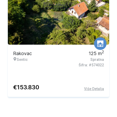
Ekskluzivna ponuda
2
Rakovac
125
m
Sentic
Spratna
Šifra: #574022
€
153.830
Više Detalja