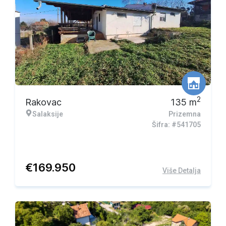
2
Rakovac
135
m
Salaksije
Prizemna
Šifra: #541705
€
169.950
Više Detalja