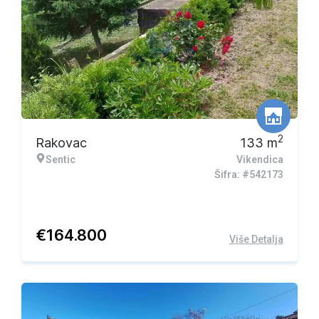
2
Rakovac
133
m
Sentic
Vikendica
Šifra: #542173
€
164.800
Više Detalja