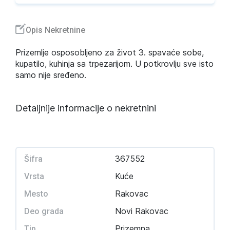
Opis Nekretnine
Prizemlje osposobljeno za život 3. spavaće sobe,
kupatilo, kuhinja sa trpezarijom. U potkrovlju sve isto
samo nije sređeno.
Detaljnije informacije o nekretnini
367552
Šifra
Kuće
Vrsta
Rakovac
Mesto
Novi Rakovac
Deo grada
Prizemna
Tip