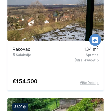
2
Rakovac
134
m
Salaksije
Spratna
Šifra: #446916
€
154.500
Više Detalja
360°