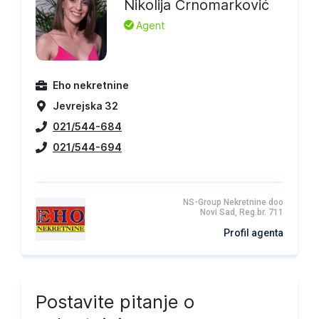
Nikolija Crnomarković
L
Agent
Eho nekretnine
Jevrejska 32
021/544-684
021/544-694
NS-Group Nekretnine doo
Novi Sad, Reg.br. 711
Profil agenta
Postavite pitanje o