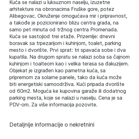
Kuća se nalazi u luksuznom naselju, izuzetne
arhitekture na obronacima Fruške gore, potez
Alibegovac. Okruženje omogućava mir i pripravnost,
a takođe je pozicionirano blizu centra grada, na
samo pet minuta od tržnog centra Promenada.
Kuća se sastojiod trei etaže. Prizemlje: dnevni
boravak sa trpezarijom i kuhinjom, toalet, parking
mesto i dvorište. Prvi sprat: tri spavaća sobe i dva
kupatila. Na drugom spratu se nalazi soba sa čajnom
kuhinjom i toalteom kao i velika terasa sa đakuzijem.
Objekat je izgrađen kao pametna kuća, sa
pripremom za solarne panele, tako da kuća može
biti energetiski samoodrživa. Kući pripada dvorište
od 60m2. Moguća ke kupovina garaže ili dodatnog
parking mesta, koje se nalazi u naselju. Cena je sa
PDV-om. Za više informacija pozovite.
Detaljnije informacije o nekretnini