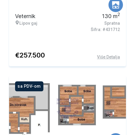
2
Veternik
130
m
Lipov gaj
Spratna
Šifra: #431712
€
257.500
Više Detalja
sa PDV-om