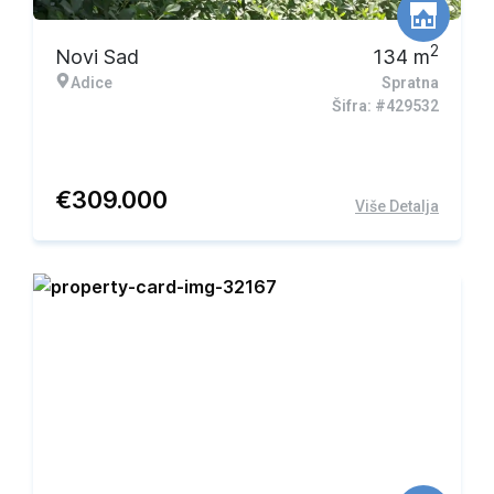
2
Novi Sad
134
m
Adice
Spratna
Šifra: #429532
€
309.000
Više Detalja