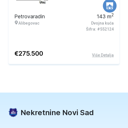
2
Petrovaradin
143
m
Alibegovac
Dvojna kuća
Šifra: #552124
€
275.500
Više Detalja
Nekretnine Novi Sad