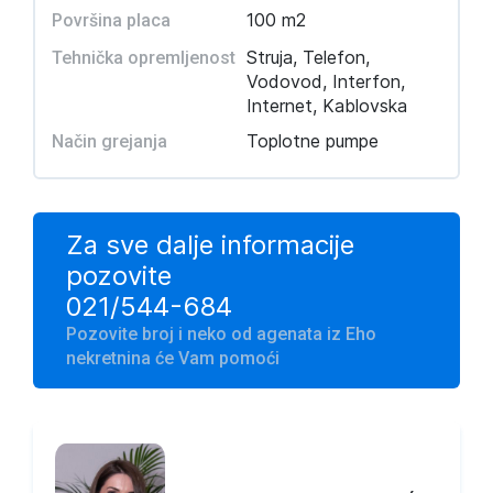
100 m2
Površina placa
Struja, Telefon,
Tehnička opremljenost
Vodovod, Interfon,
Internet, Kablovska
Toplotne pumpe
Način grejanja
Za sve dalje informacije
pozovite
021/544-684
Pozovite broj i neko od agenata iz Eho
nekretnina će Vam pomoći