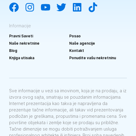
Informacije
Pravni Saveti
Posao
Naše nekretnine
Naše agencije
Blog
Kontakt
Knjiga utisaka
Ponudite vašu nekretninu
Sve informacije u vezi sa imovinom, koja je na prodaju, a iz
izvora ovog sajta, smatraju se pouzdanim informacijama.
Internet prezentacija kao takva je napravljena da
prezentuje tačne informacije, ali takav vid prezentovanja
podložan je greškama, propustima i promenama cena. Sve
površine objekata i zemlje koje se prodaju su približne.
Tačne dimenzije se mogu dobiti potraživanjem usluga
profesionalnog arhitekte ili inžinjera. Broj soba navedenih