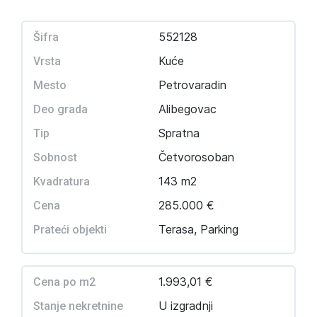
552128
Šifra
Kuće
Vrsta
Petrovaradin
Mesto
Alibegovac
Deo grada
Spratna
Tip
Četvorosoban
Sobnost
143 m2
Kvadratura
285.000 €
Cena
Terasa, Parking
Prateći objekti
1.993,01 €
Cena po m2
U izgradnji
Stanje nekretnine