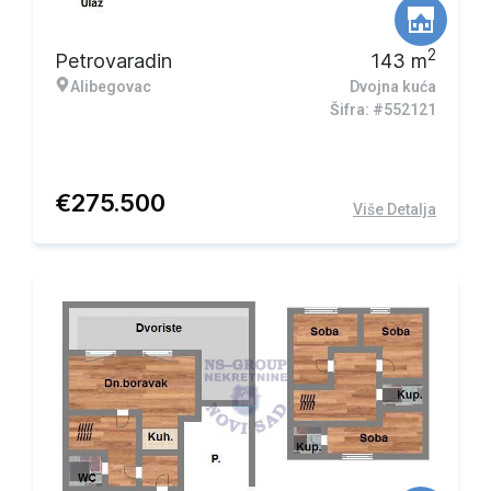
2
Petrovaradin
143
m
Alibegovac
Dvojna kuća
Šifra: #552121
€
275.500
Više Detalja