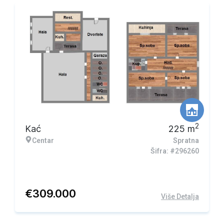
2
Kać
225
m
Centar
Spratna
Šifra: #296260
€
309.000
Više Detalja