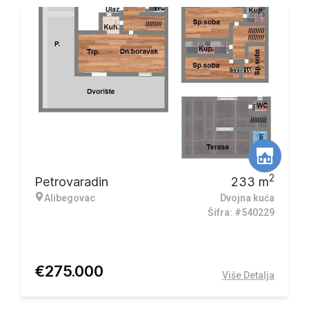
2
Petrovaradin
233
m
Alibegovac
Dvojna kuća
Šifra: #540229
€
275.000
Više Detalja