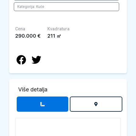
Kategorija: Kuće
Cena
Kvadratura
290.000
€
211
㎡
Više detalja