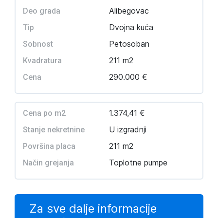
Alibegovac
Deo grada
Dvojna kuća
Tip
Petosoban
Sobnost
211 m2
Kvadratura
290.000 €
Cena
1.374,41 €
Cena po m2
U izgradnji
Stanje nekretnine
211 m2
Površina placa
Toplotne pumpe
Način grejanja
Za sve dalje informacije