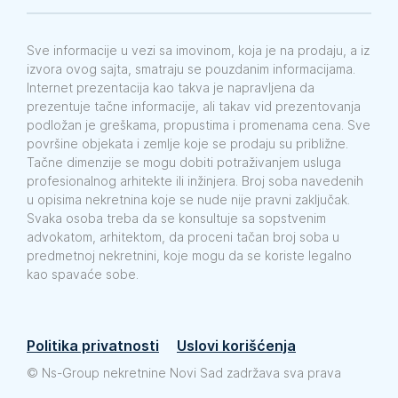
Sve informacije u vezi sa imovinom, koja je na prodaju, a iz
izvora ovog sajta, smatraju se pouzdanim informacijama.
Internet prezentacija kao takva je napravljena da
prezentuje tačne informacije, ali takav vid prezentovanja
podložan je greškama, propustima i promenama cena. Sve
površine objekata i zemlje koje se prodaju su približne.
Tačne dimenzije se mogu dobiti potraživanjem usluga
profesionalnog arhitekte ili inžinjera. Broj soba navedenih
u opisima nekretnina koje se nude nije pravni zaključak.
Svaka osoba treba da se konsultuje sa sopstvenim
advokatom, arhitektom, da proceni tačan broj soba u
predmetnoj nekretnini, koje mogu da se koriste legalno
kao spavaće sobe.
Politika privatnosti
Uslovi korišćenja
©
Ns-Group nekretnine Novi Sad zadržava sva prava