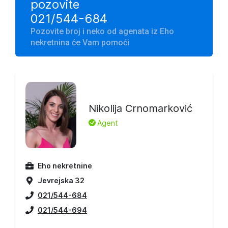
pozovite
021/544-684
Pozovite broj i neko od agenata iz Eho
nekretnina će Vam pomoći
Nikolija Crnomarković
L
Agent
Eho nekretnine
Jevrejska 32
021/544-684
021/544-694