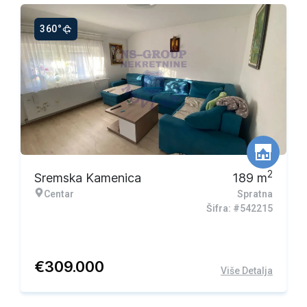
360°
2
Sremska Kamenica
189
m
Centar
Spratna
Šifra: #542215
€
309.000
Više Detalja