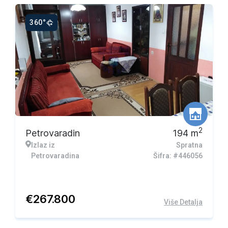
360°
2
Petrovaradin
194
m
Izlaz iz
Spratna
Petrovaradina
Šifra: #446056
€
267.800
Više Detalja