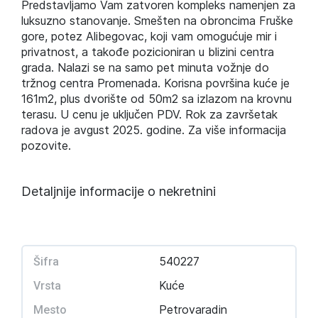
Predstavljamo Vam zatvoren kompleks namenjen za
luksuzno stanovanje. Smešten na obroncima Fruške
gore, potez Alibegovac, koji vam omogućuje mir i
privatnost, a takođe pozicioniran u blizini centra
grada. Nalazi se na samo pet minuta vožnje do
tržnog centra Promenada. Korisna površina kuće je
161m2, plus dvorište od 50m2 sa izlazom na krovnu
terasu. U cenu je uključen PDV. Rok za završetak
radova je avgust 2025. godine. Za više informacija
pozovite.
Detaljnije informacije o nekretnini
540227
Šifra
Kuće
Vrsta
Petrovaradin
Mesto