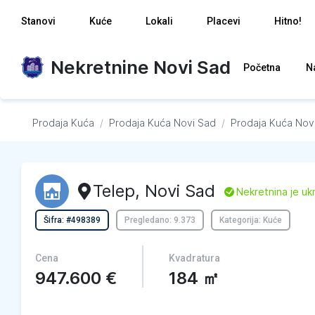
Stanovi
Kuće
Lokali
Placevi
Hitno!
Nekretnine Novi Sad
Početna
N
Prodaja Kuća
/
Prodaja Kuća
Novi Sad
/
Prodaja Kuća
Nov
Telep
,
Novi Sad
L
Nekretnina je uk
Šifra: #498389
Pregledano: 9.373
Kategorija: Kuće
Cena
Kvadratura
947.600
€
184
㎡