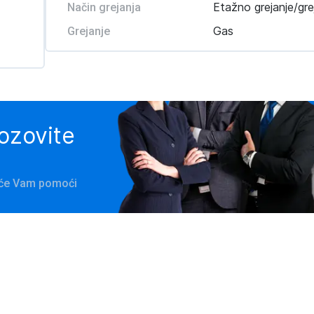
Etažno grejanje/gre
Način grejanja
Gas
Grejanje
pozovite
a će Vam pomoći