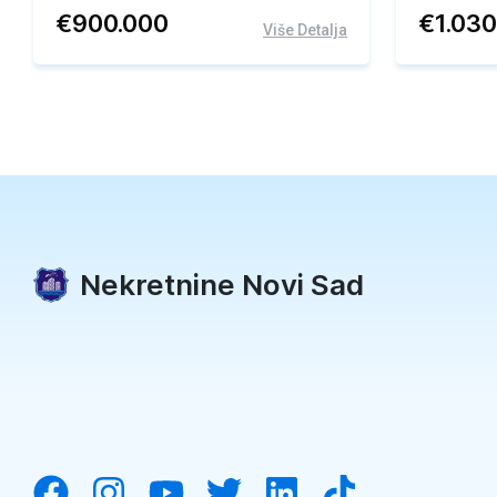
€
900.000
€
1.03
Više Detalja
Nekretnine Novi Sad