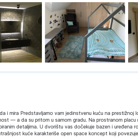
 i mira Predstavljamo vam jedinstvenu kuću na prestižnoj lo
vatnost — a da su pritom u samom gradu. Na prostranom placu 
iranim detaljima. U dvorištu vas dočekuje bazen i uređena roš
trašnjost kuće karakteriše open space koncept koji povezuje