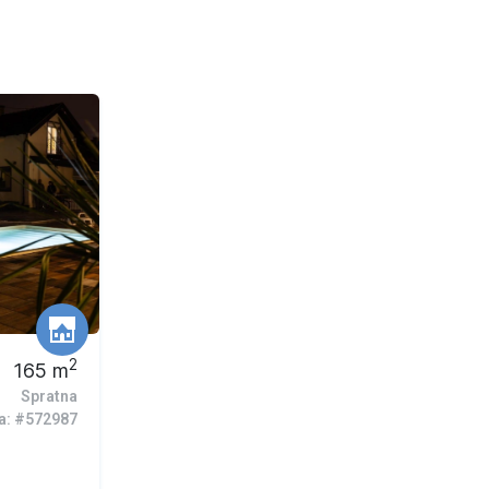
2
165
m
Spratna
ra: #572987