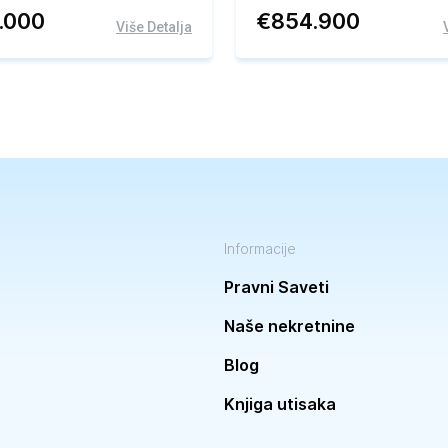
0.000
€
854.900
Više Detalja
Informacije
Pravni Saveti
Naše nekretnine
Blog
Knjiga utisaka