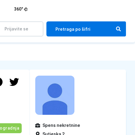
360°
Prijavite se
Spens nekretnine
ogradnja
Sutjeska 2