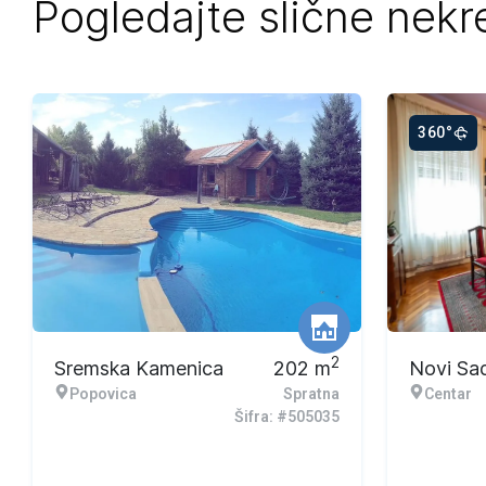
Pogledajte slične nekr
360°
2
Sremska Kamenica
202
m
Novi Sa
Popovica
Spratna
Centar
Šifra: #505035