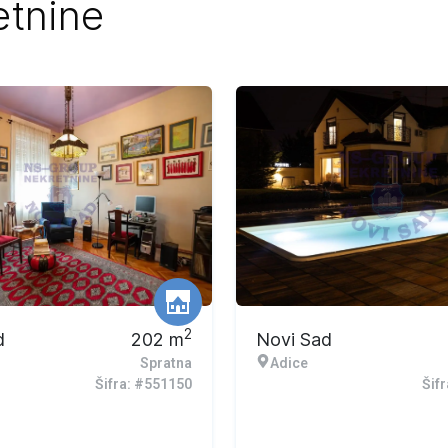
etnine
2
d
202
m
Novi Sad
Spratna
Adice
Šifra: #551150
Šif