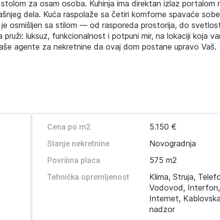
sa stolom za osam osoba. Kuhinja ima direktan izlaz portalom 
rašnjeg dela. Kuća raspolaže sa četiri komforne spavaće sob
 je osmišljen sa stilom — od rasporeda prostorija, do svetlost
uži: luksuz, funkcionalnost i potpuni mir, na lokaciji koja v
aše agente za nekretnine da ovaj dom postane upravo Vaš.
5.150 €
Cena po m2
Novogradnja
Stanje nekretnine
575 m2
Površina placa
Klima, Struja, Telef
Tehnička opremljenost
Vodovod, Interfon
Internet, Kablovsk
nadzor