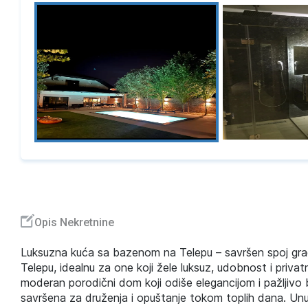
Opis Nekretnine
Luksuzna kuća sa bazenom na Telepu – savršen spoj grada
Telepu, idealnu za one koji žele luksuz, udobnost i pri
moderan porodični dom koji odiše elegancijom i pažljivo b
savršena za druženja i opuštanje tokom toplih dana. Unu