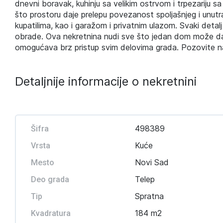
dnevni boravak, kuhinju sa velikim ostrvom i trpezariju 
što prostoru daje prelepu povezanost spoljašnjeg i unut
kupatilima, kao i garažom i privatnim ulazom. Svaki detalj
obrade. Ova nekretnina nudi sve što jedan dom može da pr
omogućava brz pristup svim delovima grada. Pozovite n
Detaljnije informacije o nekretnini
498389
Šifra
Kuće
Vrsta
Novi Sad
Mesto
Telep
Deo grada
Spratna
Tip
184 m2
Kvadratura