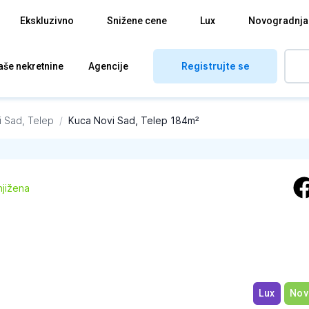
Ekskluzivno
Snižene cene
Lux
Novogradnja
Registrujte se
aše nekretnine
Agencije
i Sad, Telep
/
Kuca Novi Sad, Telep 184m²
njižena
Lux
Nov