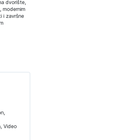
na dvorište,
e, modernim
i i završne
am
on,
,
a, Video