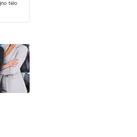
jno telo