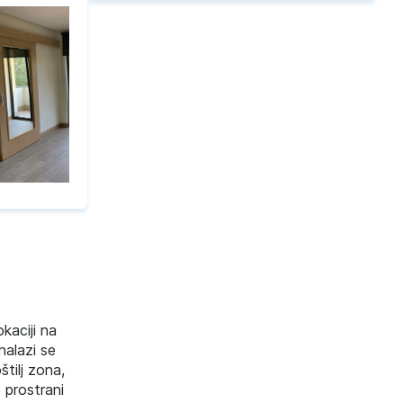
kaciji na
nalazi se
tilj zona,
 prostrani