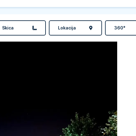
Skica
Lokacija
360°