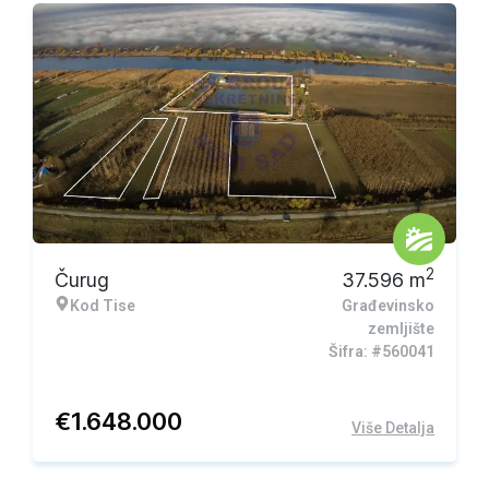
Ekskluzivna ponuda
2
Čurug
37.596
m
Kod Tise
Građevinsko
zemljište
Šifra: #560041
€
1.648.000
Više Detalja