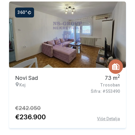
360°
Ekskluzivna ponuda
2
Novi Sad
73
m
Kej
Trosoban
Šifra: #553490
€
242.050
€
236.900
Više Detalja