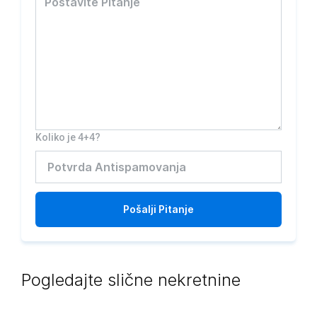
Koliko je 4+4?
Pošalji
Pitanje
Pogledajte slične nekretnine