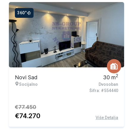
360°
Ekskluzivna ponuda
2
Novi Sad
30
m
Socijalno
Dvosoban
Šifra: #554440
€
77.450
€
74.270
Više Detalja