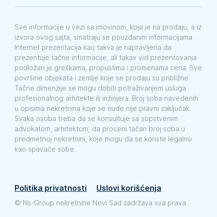
Sve informacije u vezi sa imovinom, koja je na prodaju, a iz
izvora ovog sajta, smatraju se pouzdanim informacijama.
Internet prezentacija kao takva je napravljena da
prezentuje tačne informacije, ali takav vid prezentovanja
podložan je greškama, propustima i promenama cena. Sve
površine objekata i zemlje koje se prodaju su približne.
Tačne dimenzije se mogu dobiti potraživanjem usluga
profesionalnog arhitekte ili inžinjera. Broj soba navedenih
u opisima nekretnina koje se nude nije pravni zaključak.
Svaka osoba treba da se konsultuje sa sopstvenim
advokatom, arhitektom, da proceni tačan broj soba u
predmetnoj nekretnini, koje mogu da se koriste legalno
kao spavaće sobe.
Politika privatnosti
Uslovi korišćenja
©
Ns-Group nekretnine Novi Sad zadržava sva prava