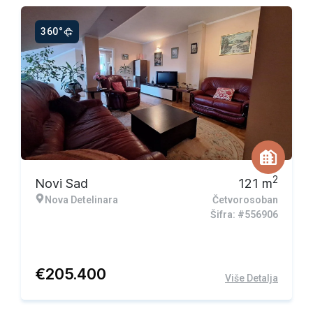
360°
Ekskluzivna ponuda
2
Novi Sad
121
m
Nova Detelinara
Četvorosoban
Šifra: #556906
€
205.400
Više Detalja