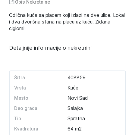
Opis Nekretnine
Odlična kuća sa placem koji izlazi na dve ulice. Lokal
i dva dvorišna stana na placu uz kuću. Zidana
ciglom!
Detaljnije informacije o nekretnini
408859
Šifra
Kuće
Vrsta
Novi Sad
Mesto
Salajka
Deo grada
Spratna
Tip
64 m2
Kvadratura