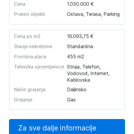
1.030.000 €
Cena
Ostava, Terasa, Parking
Prateći objekti
16.093,75 €
Cena po m2
Standardna
Stanje nekretnine
455 m2
Površina placa
Struja, Telefon,
Tehnička opremljenost
Vodovod, Internet,
Kablovska
Daljinsko
Način grejanja
Gas
Grejanje
Za sve dalje informacije