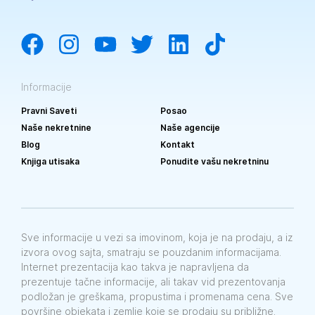
Informacije
Pravni Saveti
Posao
Naše nekretnine
Naše agencije
Blog
Kontakt
Knjiga utisaka
Ponudite vašu nekretninu
Sve informacije u vezi sa imovinom, koja je na prodaju, a iz
izvora ovog sajta, smatraju se pouzdanim informacijama.
Internet prezentacija kao takva je napravljena da
prezentuje tačne informacije, ali takav vid prezentovanja
podložan je greškama, propustima i promenama cena. Sve
površine objekata i zemlje koje se prodaju su približne.