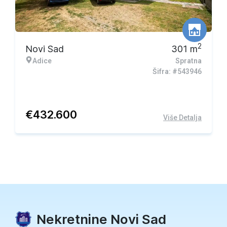
2
Novi Sad
301
m
Adice
Spratna
Šifra: #543946
€
432.600
Više Detalja
Nekretnine Novi Sad