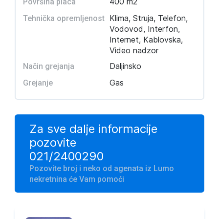
400 m2
Površina placa
Klima, Struja, Telefon,
Tehnička opremljenost
Vodovod, Interfon,
Internet, Kablovska,
Video nadzor
Daljinsko
Način grejanja
Gas
Grejanje
Za sve dalje informacije
pozovite
021/2400290
Pozovite broj i neko od agenata iz Lumo
nekretnina će Vam pomoći