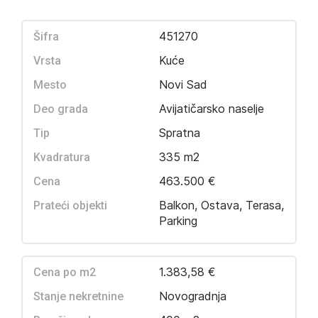
451270
Šifra
Kuće
Vrsta
Novi Sad
Mesto
Avijatičarsko naselje
Deo grada
Spratna
Tip
335 m2
Kvadratura
463.500 €
Cena
Balkon, Ostava, Terasa,
Prateći objekti
Parking
1.383,58 €
Cena po m2
Novogradnja
Stanje nekretnine