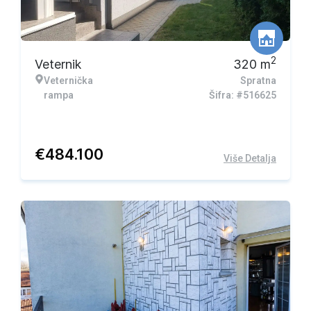
2
Veternik
320
m
Veternička
Spratna
rampa
Šifra: #516625
€
484.100
Više Detalja