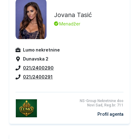
Jovana Tasić
L
Menadžer
Lumo nekretnine
Dunavska 2
021/2400290
021/2400291
NS-Group Nekretnine doo
Novi Sad, Reg.br. 711
Profil agenta