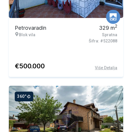
2
Petrovaradin
329
m
Blok vila
Spratna
Šifra: #522088
€
500.000
Više Detalja
360°