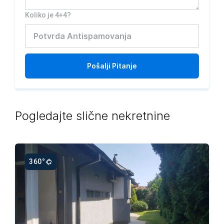
Koliko je 4+4?
Pošalji
Pitanje
Pogledajte slične nekretnine
360°