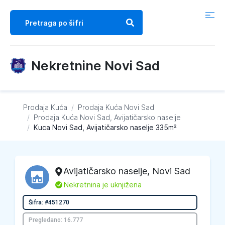
Nekretnine Novi Sad
Prodaja Kuća
/
Prodaja Kuća
Novi Sad
/
Prodaja Kuća
Novi Sad, Avijatičarsko naselje
/
Kuca Novi Sad, Avijatičarsko naselje 335m²
Avijatičarsko naselje
,
Novi Sad
L
Nekretnina je uknjižena
Šifra: #451270
Pregledano: 16.777