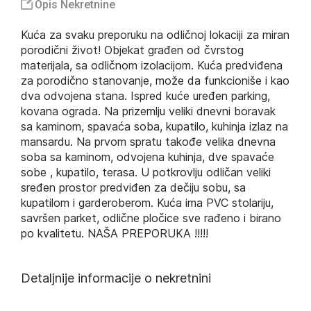
Opis Nekretnine
Kuća za svaku preporuku na odličnoj lokaciji za miran
porodični život! Objekat građen od čvrstog
materijala, sa odličnom izolacijom. Kuća predviđena
za porodično stanovanje, može da funkcioniše i kao
dva odvojena stana. Ispred kuće uređen parking,
kovana ograda. Na prizemlju veliki dnevni boravak
sa kaminom, spavaća soba, kupatilo, kuhinja izlaz na
mansardu. Na prvom spratu takođe velika dnevna
soba sa kaminom, odvojena kuhinja, dve spavaće
sobe , kupatilo, terasa. U potkrovlju odličan veliki
sređen prostor predviđen za dečiju sobu, sa
kupatilom i garderoberom. Kuća ima PVC stolariju,
savršen parket, odlične pločice sve rađeno i birano
po kvalitetu. NAŠA PREPORUKA !!!!!
Detaljnije informacije o nekretnini