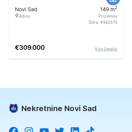
2
Novi Sad
149
m
Adice
Prizemna
Šifra: #562575
€
309.000
Više Detalja
Nekretnine Novi Sad