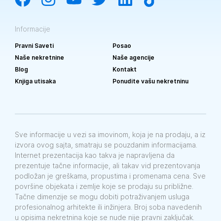
Informacije
Pravni Saveti
Posao
Naše nekretnine
Naše agencije
Blog
Kontakt
Knjiga utisaka
Ponudite vašu nekretninu
Sve informacije u vezi sa imovinom, koja je na prodaju, a iz
izvora ovog sajta, smatraju se pouzdanim informacijama.
Internet prezentacija kao takva je napravljena da
prezentuje tačne informacije, ali takav vid prezentovanja
podložan je greškama, propustima i promenama cena. Sve
površine objekata i zemlje koje se prodaju su približne.
Tačne dimenzije se mogu dobiti potraživanjem usluga
profesionalnog arhitekte ili inžinjera. Broj soba navedenih
u opisima nekretnina koje se nude nije pravni zaključak.