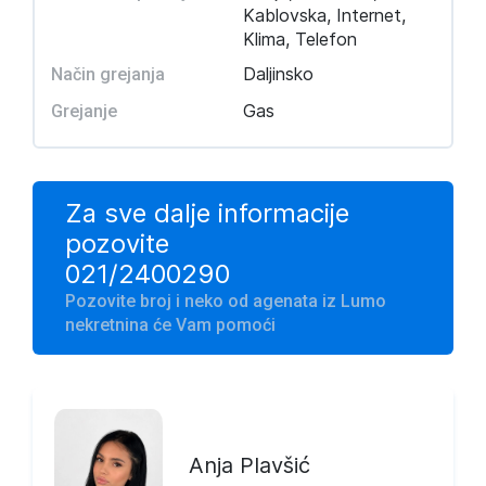
Kablovska, Internet,
Klima, Telefon
Daljinsko
Način grejanja
Gas
Grejanje
Za sve dalje informacije
pozovite
021/2400290
Pozovite broj i neko od agenata iz Lumo
nekretnina će Vam pomoći
Anja Plavšić