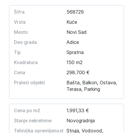
568729
Šifra
Kuće
Vrsta
Novi Sad
Mesto
Adice
Deo grada
Spratna
Tip
150 m2
Kvadratura
298.700 €
Cena
Bašta, Balkon, Ostava,
Prateći objekti
Terasa, Parking
1.991,33 €
Cena po m2
Novogradnja
Stanje nekretnine
Struja, Vodovod,
Tehnička opremljenost