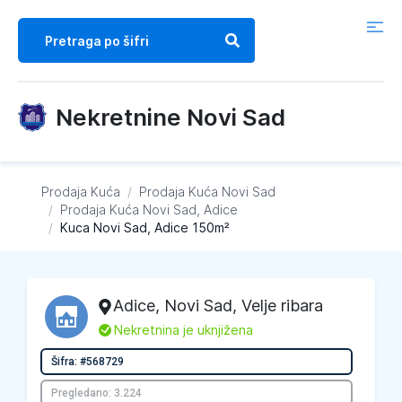
Nekretnine Novi Sad
Prodaja Kuća
/
Prodaja Kuća
Novi Sad
/
Prodaja Kuća
Novi Sad, Adice
/
Kuca Novi Sad, Adice 150m²
Adice
,
Novi Sad
, Velje ribara
L
Nekretnina je uknjižena
Šifra: #568729
Pregledano: 3.224