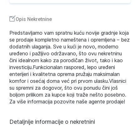
Opis Nekretnine
Predstavljamo vam spratnu kuću novije gradnje koja
se prodaje kompletno nameštena i opremljena – bez
dodatnih ulaganja. Sve u kući je novo, moderno
uređeno i pažljivo održavano, što ovu nekretninu
čini idealnom kako za porodičan život, tako i kao
investiciju.Funkcionalan raspored, lepo uređeni
enterijeri i kvalitetna oprema pružaju maksimalan
komfor i osećaj doma već pri prvom ulasku.Vlasnici
su spremni za dogovor, što ovu ponudu čini još
boljom prilikom za kupce koji traže nešto posebno.
Za više informacija pozovite naše agente prodaje!
Detaljnije informacije o nekretnini