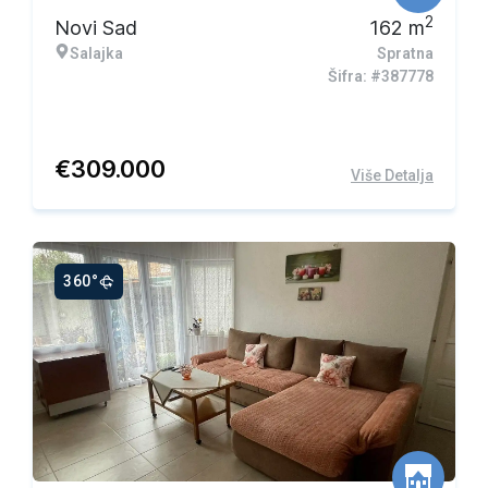
2
Novi Sad
162
m
Salajka
Spratna
Šifra: #387778
€
309.000
Više Detalja
360°