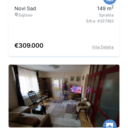
2
Novi Sad
149
m
Sajlovo
Spratna
Šifra: #537463
€
309.000
Više Detalja