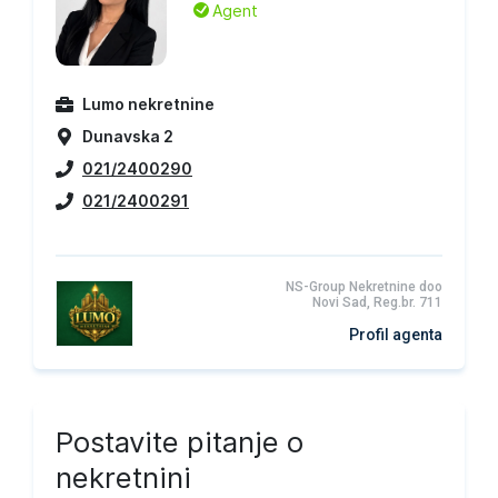
L
Agent
Lumo nekretnine
Dunavska 2
021/2400290
021/2400291
NS-Group Nekretnine doo
Novi Sad, Reg.br. 711
Profil agenta
Postavite pitanje o
nekretnini