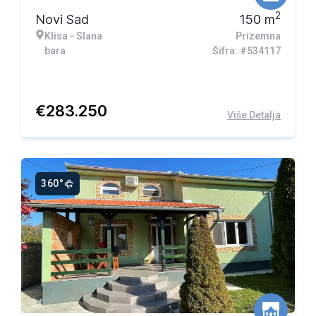
2
Novi Sad
150
m
Klisa - Slana
Prizemna
bara
Šifra: #534117
€
283.250
Više Detalja
360°