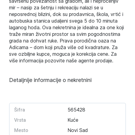
savršenu povezanost sa gradom, ali i neprocenjiv
mir – nasip za šetnju i rekreaciju nalazi se u
neposrednoj blizini, dok su prodavnica, škola, vrtić i
autobuska stanica udaljeni svega 5 do 10 minuta
laganog hoda. Ova nekretnina je idealna za one koji
traže miran životni prostor sa svim pogodnostima
grada na dohvat ruke. Prava porodična oaza na
Adicama – dom koji pruža više od kvadrature. Za
sve ozbiljne kupce, moguca je korekcija cene. Za
više informacija pozovite naše agente prodaje.
Detaljnije informacije o nekretnini
565428
Šifra
Kuće
Vrsta
Novi Sad
Mesto