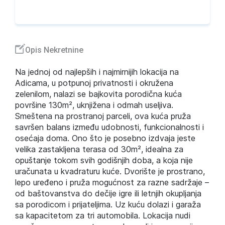
Opis Nekretnine
Na jednoj od najlepših i najmirnijih lokacija na
Adicama, u potpunoj privatnosti i okružena
zelenilom, nalazi se bajkovita porodična kuća
površine 130m², uknjižena i odmah useljiva.
Smeštena na prostranoj parceli, ova kuća pruža
savršen balans između udobnosti, funkcionalnosti i
osećaja doma. Ono što je posebno izdvaja jeste
velika zastakljena terasa od 30m², idealna za
opuštanje tokom svih godišnjih doba, a koja nije
uračunata u kvadraturu kuće. Dvorište je prostrano,
lepo uređeno i pruža mogućnost za razne sadržaje –
od baštovanstva do dečije igre ili letnjih okupljanja
sa porodicom i prijateljima. Uz kuću dolazi i garaža
sa kapacitetom za tri automobila. Lokacija nudi