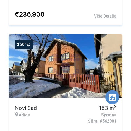
€
236.900
Više Detalja
360°
Ekskluzivna ponuda
2
Novi Sad
153
m
Adice
Spratna
Šifra: #562001