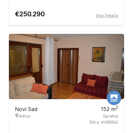
€
250.290
Više Detalja
2
Novi Sad
152
m
Adice
Spratna
Šifra: #490062