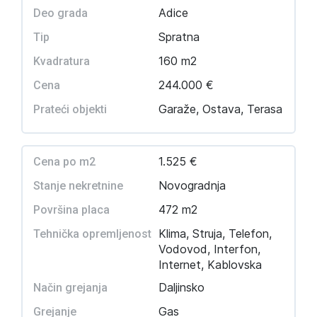
Adice
Deo grada
Spratna
Tip
160 m2
Kvadratura
244.000 €
Cena
Garaže, Ostava, Terasa
Prateći objekti
1.525 €
Cena po m2
Novogradnja
Stanje nekretnine
472 m2
Površina placa
Klima, Struja, Telefon,
Tehnička opremljenost
Vodovod, Interfon,
Internet, Kablovska
Daljinsko
Način grejanja
Gas
Grejanje