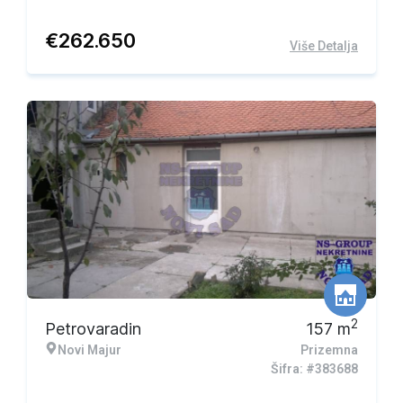
€
262.650
Više Detalja
2
Petrovaradin
157
m
Novi Majur
Prizemna
Šifra: #383688