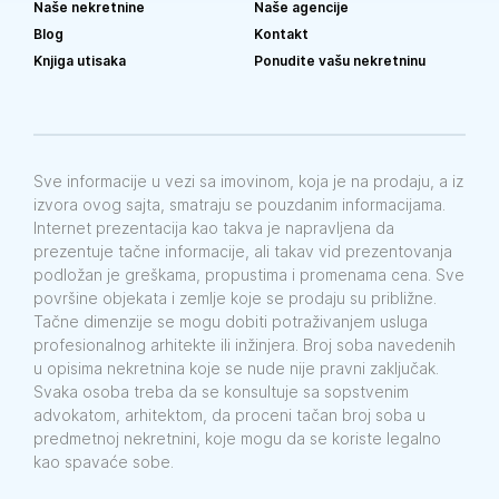
Naše nekretnine
Naše agencije
Blog
Kontakt
Knjiga utisaka
Ponudite vašu nekretninu
Sve informacije u vezi sa imovinom, koja je na prodaju, a iz
izvora ovog sajta, smatraju se pouzdanim informacijama.
Internet prezentacija kao takva je napravljena da
prezentuje tačne informacije, ali takav vid prezentovanja
podložan je greškama, propustima i promenama cena. Sve
površine objekata i zemlje koje se prodaju su približne.
Tačne dimenzije se mogu dobiti potraživanjem usluga
profesionalnog arhitekte ili inžinjera. Broj soba navedenih
u opisima nekretnina koje se nude nije pravni zaključak.
Svaka osoba treba da se konsultuje sa sopstvenim
advokatom, arhitektom, da proceni tačan broj soba u
predmetnoj nekretnini, koje mogu da se koriste legalno
kao spavaće sobe.