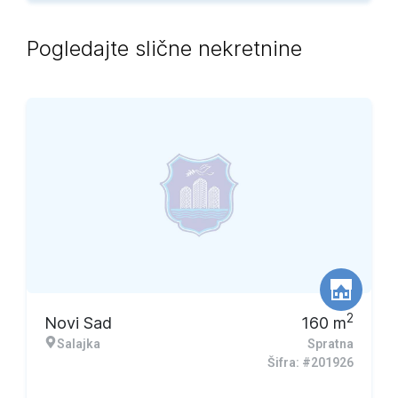
Pogledajte slične nekretnine
2
Novi Sad
160
m
Salajka
Spratna
Šifra: #201926