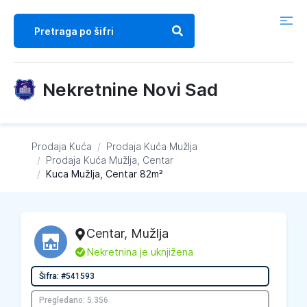
Nekretnine Novi Sad
Prodaja Kuća
/
Prodaja Kuća
Mužlja
/
Prodaja Kuća
Mužlja, Centar
/
Kuca Mužlja, Centar 82m²
Centar
,
Mužlja
L
Nekretnina je uknjižena
Šifra: #541593
Pregledano: 5.356