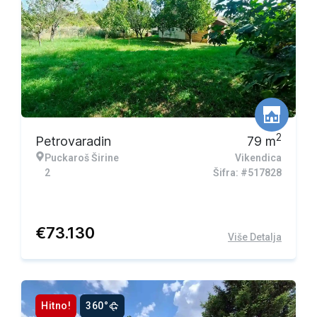
2
Petrovaradin
79
m
Puckaroš Širine
Vikendica
2
Šifra: #517828
€
73.130
Više Detalja
Hitno!
360°