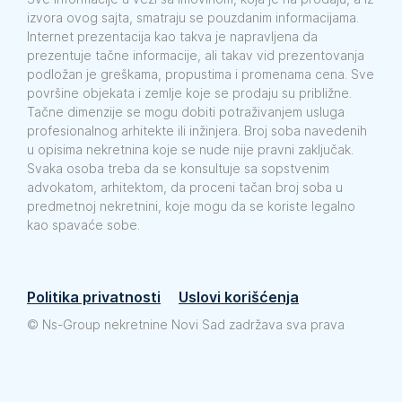
izvora ovog sajta, smatraju se pouzdanim informacijama.
Internet prezentacija kao takva je napravljena da
prezentuje tačne informacije, ali takav vid prezentovanja
podložan je greškama, propustima i promenama cena. Sve
površine objekata i zemlje koje se prodaju su približne.
Tačne dimenzije se mogu dobiti potraživanjem usluga
profesionalnog arhitekte ili inžinjera. Broj soba navedenih
u opisima nekretnina koje se nude nije pravni zaključak.
Svaka osoba treba da se konsultuje sa sopstvenim
advokatom, arhitektom, da proceni tačan broj soba u
predmetnoj nekretnini, koje mogu da se koriste legalno
kao spavaće sobe.
Politika privatnosti
Uslovi korišćenja
©
Ns-Group nekretnine Novi Sad zadržava sva prava