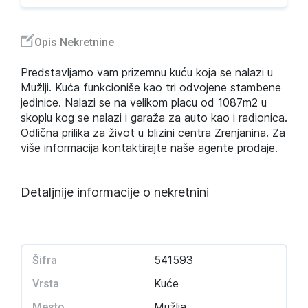
Opis Nekretnine
Predstavljamo vam prizemnu kuću koja se nalazi u
Mužlji. Kuća funkcioniše kao tri odvojene stambene
jedinice. Nalazi se na velikom placu od 1087m2 u
skoplu kog se nalazi i garaža za auto kao i radionica.
Odlična prilika za život u blizini centra Zrenjanina. Za
više informacija kontaktirajte naše agente prodaje.
Detaljnije informacije o nekretnini
541593
Šifra
Kuće
Vrsta
Mužlja
Mesto