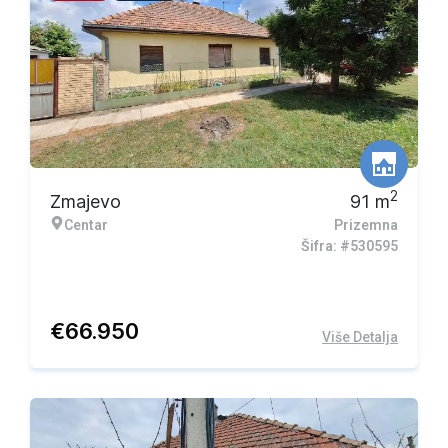
2
Zmajevo
91
m
Centar
Prizemna
Šifra: #530595
€
66.950
Više Detalja