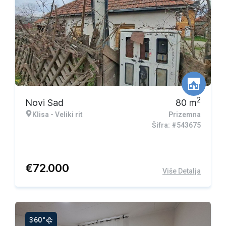
2
Novi Sad
80
m
Klisa - Veliki rit
Prizemna
Šifra: #543675
€
72.000
Više Detalja
360°