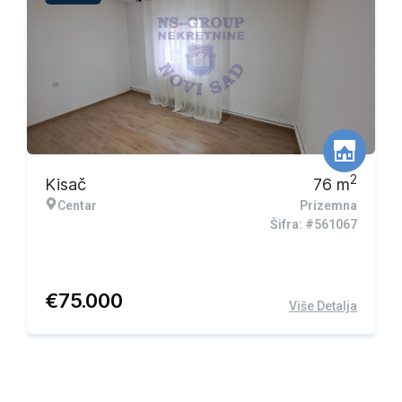
2
Kisač
76
m
Centar
Prizemna
Šifra: #561067
€
75.000
Više Detalja