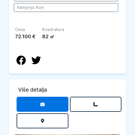
Kategorija: Kuće
Cena
Kvadratura
72.100
€
82
㎡
Više detalja