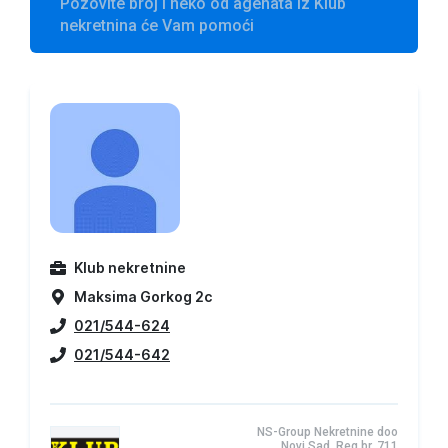
Pozovite broj i neko od agenata iz Klub
nekretnina će Vam pomoći
Klub nekretnine
Maksima Gorkog 2c
021/544-624
021/544-642
NS-Group Nekretnine doo
Novi Sad, Reg.br. 711