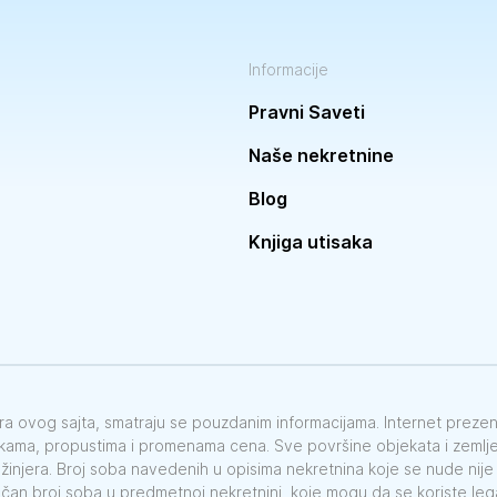
Informacije
Pravni Saveti
Naše nekretnine
Blog
Knjiga utisaka
vora ovog sajta, smatraju se pouzdanim informacijama. Internet preze
škama, propustima i promenama cena. Sve površine objekata i zemlje 
nžinjera. Broj soba navedenih u opisima nekretnina koje se nude nij
ačan broj soba u predmetnoj nekretnini, koje mogu da se koriste le