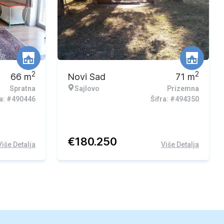
2
2
66
m
Novi Sad
71
m
Spratna
Sajlovo
Prizemna
ra: #490446
Šifra: #494350
€
180.250
Više Detalja
Više Detalja