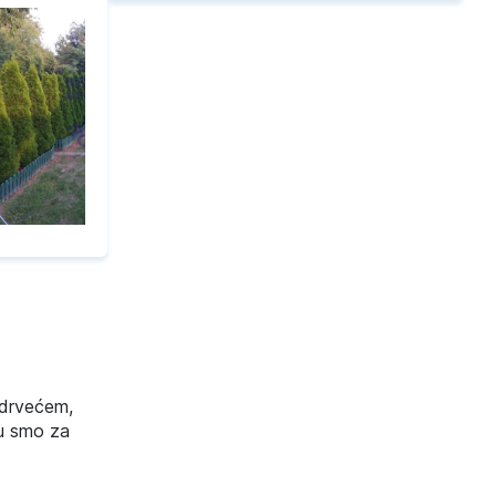
 drvećem,
Tu smo za