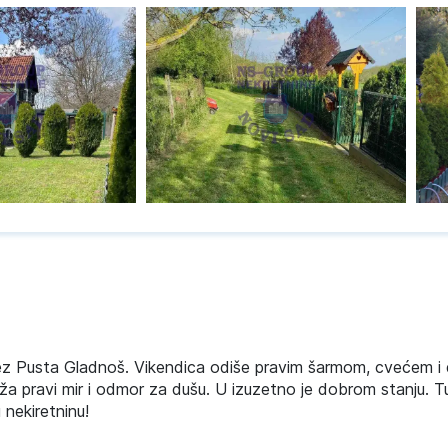
ez Pusta Gladnoš. Vikendica odiše pravim šarmom, cvećem i
ža pravi mir i odmor za dušu. U izuzetno je dobrom stanju. 
nekiretninu!