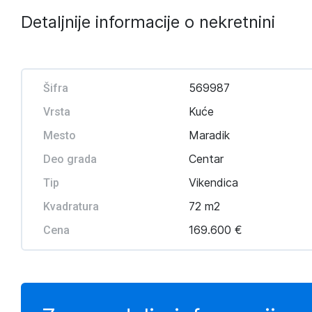
Detaljnije informacije o nekretnini
569987
Šifra
Kuće
Vrsta
Maradik
Mesto
Centar
Deo grada
Vikendica
Tip
72 m2
Kvadratura
169.600 €
Cena