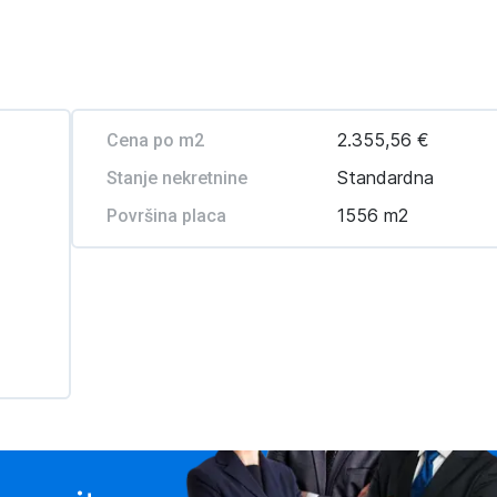
2.355,56 €
Cena po m2
Standardna
Stanje nekretnine
1556 m2
Površina placa