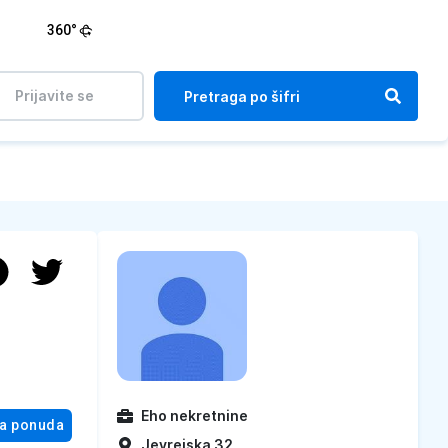
360°
Prijavite se
Eho nekretnine
na ponuda
Jevrejska 32