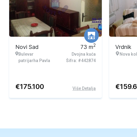
Ekskluzi
2
Novi Sad
73
m
Vrdnik
Bulevar
Dvojna kuća
Nova kol
patrijarha Pavla
Šifra: #442874
€
175.100
€
159.
Više Detalja