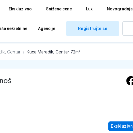
Ekskluzivno
Snižene cene
Lux
Novogradnja
Registrujte se
aše nekretnine
Agencije
ik, Centar
/
Kuca Maradik, Centar 72m²
dnoš
Ekskluziv