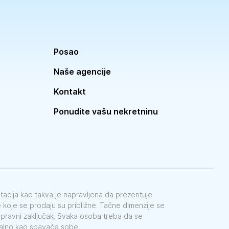
Posao
Naše agencije
Kontakt
Ponudite vašu nekretninu
ntacija kao takva je napravljena da prezentuje
koje se prodaju su približne. Tačne dimenzije se
e pravni zaključak. Svaka osoba treba da se
galno kao spavaće sobe.