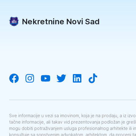
Nekretnine Novi Sad
Sve informacije u vezi sa imovinom, koja je na prodaju, a iz iz
tačne informacije, ali takav vid prezentovanja podložan je gre
mogu dobiti potraživanjem usluga profesionalnog arhitekte ili i
konsultuje sa sopstvenim advokatom, arhitektom, da proceni t