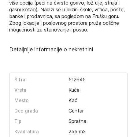
više opcija (peći na čvrsto gorivo, lož ulje, struja i
gasni kotao). Nalazi se u blizini škole, vrtića, pošte,
banke i prodavnica, sa pogledom na Frušku goru.
Zbog lokacije i poslovnog prostora pruža odlične
mogućnosti za stanovanje i posao.
Detaljnije informacije o nekretnini
512645
Šifra
Kuće
Vrsta
Kać
Mesto
Centar
Deo grada
Spratna
Tip
255 m2
Kvadratura