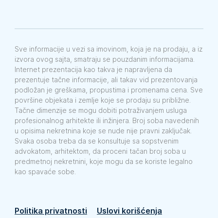
Sve informacije u vezi sa imovinom, koja je na prodaju, a iz
izvora ovog sajta, smatraju se pouzdanim informacijama.
Internet prezentacija kao takva je napravljena da
prezentuje tačne informacije, ali takav vid prezentovanja
podložan je greškama, propustima i promenama cena. Sve
površine objekata i zemlje koje se prodaju su približne.
Tačne dimenzije se mogu dobiti potraživanjem usluga
profesionalnog arhitekte ili inžinjera. Broj soba navedenih
u opisima nekretnina koje se nude nije pravni zaključak.
Svaka osoba treba da se konsultuje sa sopstvenim
advokatom, arhitektom, da proceni tačan broj soba u
predmetnoj nekretnini, koje mogu da se koriste legalno
kao spavaće sobe.
Politika privatnosti
Uslovi korišćenja