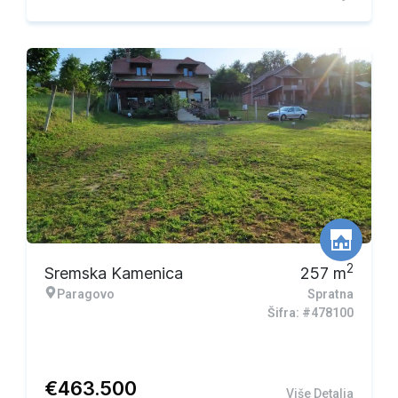
2
Sremska Kamenica
257
m
Paragovo
Spratna
Šifra: #478100
€
463.500
Više Detalja