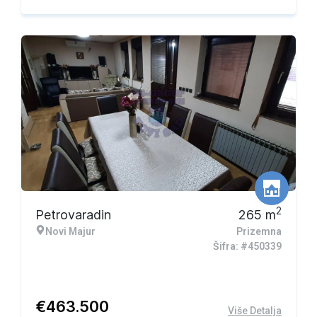
2
Petrovaradin
265
m
Novi Majur
Prizemna
Šifra: #450339
€
463.500
Više Detalja