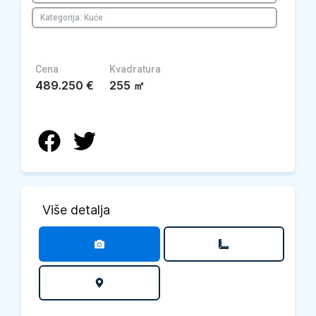
Kategorija: Kuće
Cena
Kvadratura
489.250
€
255
㎡
Više detalja