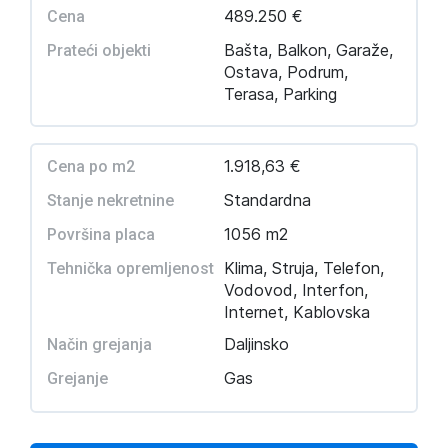
489.250 €
Cena
Bašta, Balkon, Garaže,
Prateći objekti
Ostava, Podrum,
Terasa, Parking
1.918,63 €
Cena po m2
Standardna
Stanje nekretnine
1056 m2
Površina placa
Klima, Struja, Telefon,
Tehnička opremljenost
Vodovod, Interfon,
Internet, Kablovska
Daljinsko
Način grejanja
Gas
Grejanje