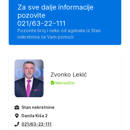
Za sve dalje informacije
pozovite
021/63-22-111
Pozovite broj i neko od agenata iz Stan
nekretnina će Vam pomoći
Zvonko Lekić
L
Menadžer
Stan nekretnine
Danila Kiša 2
021/63-22-111