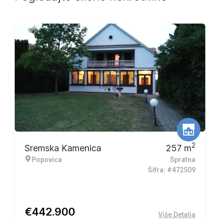
2
Sremska Kamenica
257
m
Popovica
Spratna
Šifra: #472509
€
442.900
Više Detalja