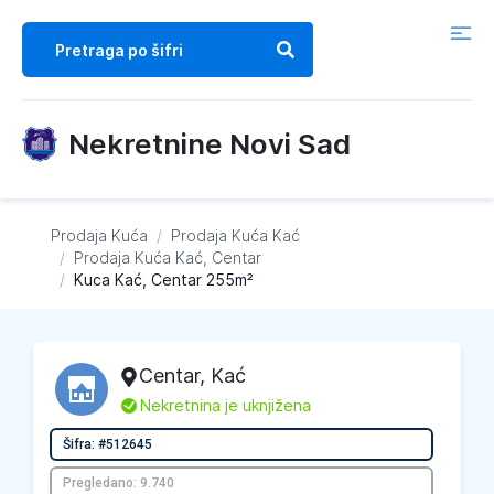
Nekretnine Novi Sad
Prodaja Kuća
/
Prodaja Kuća
Kać
/
Prodaja Kuća
Kać, Centar
/
Kuca Kać, Centar 255m²
Centar
,
Kać
L
Nekretnina je uknjižena
Šifra: #512645
Pregledano: 9.740