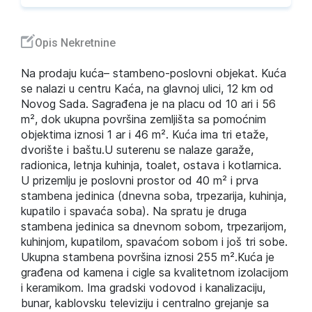
Opis Nekretnine
Na prodaju kuća– stambeno-poslovni objekat. Kuća
se nalazi u centru Kaća, na glavnoj ulici, 12 km od
Novog Sada. Sagrađena je na placu od 10 ari i 56
m², dok ukupna površina zemljišta sa pomoćnim
objektima iznosi 1 ar i 46 m². Kuća ima tri etaže,
dvorište i baštu.U suterenu se nalaze garaže,
radionica, letnja kuhinja, toalet, ostava i kotlarnica.
U prizemlju je poslovni prostor od 40 m² i prva
stambena jedinica (dnevna soba, trpezarija, kuhinja,
kupatilo i spavaća soba). Na spratu je druga
stambena jedinica sa dnevnom sobom, trpezarijom,
kuhinjom, kupatilom, spavaćom sobom i još tri sobe.
Ukupna stambena površina iznosi 255 m².Kuća je
građena od kamena i cigle sa kvalitetnom izolacijom
i keramikom. Ima gradski vodovod i kanalizaciju,
bunar, kablovsku televiziju i centralno grejanje sa