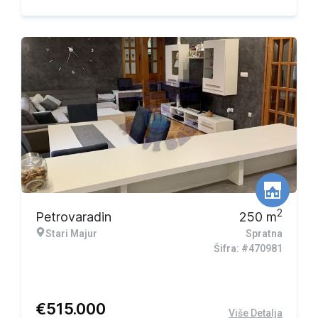
2
Petrovaradin
250
m
Stari Majur
Spratna
Šifra: #470981
€
515.000
Više Detalja