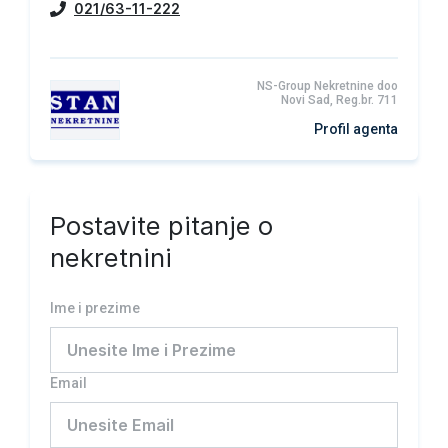
021/63-11-222
NS-Group Nekretnine doo
Novi Sad, Reg.br. 711
Profil agenta
Postavite pitanje o
nekretnini
Ime i prezime
Email