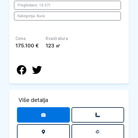
Pregledano: 10.371
Kategorija: Kuće
Cena
Kvadratura
175.100
€
123
㎡
Više detalja