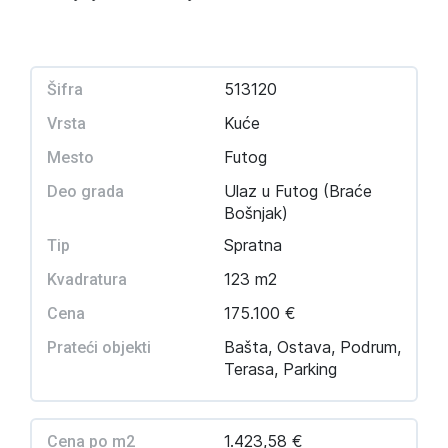
513120
Šifra
Kuće
Vrsta
Futog
Mesto
Ulaz u Futog (Braće
Deo grada
Bošnjak)
Spratna
Tip
123 m2
Kvadratura
175.100 €
Cena
Bašta, Ostava, Podrum,
Prateći objekti
Terasa, Parking
1.423,58 €
Cena po m2