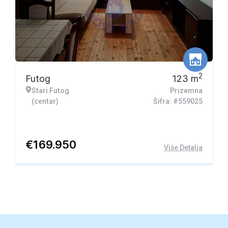
2
Futog
123
m
Stari Futog
Prizemna
(centar)
Šifra: #559025
€
169.950
Više Detalja