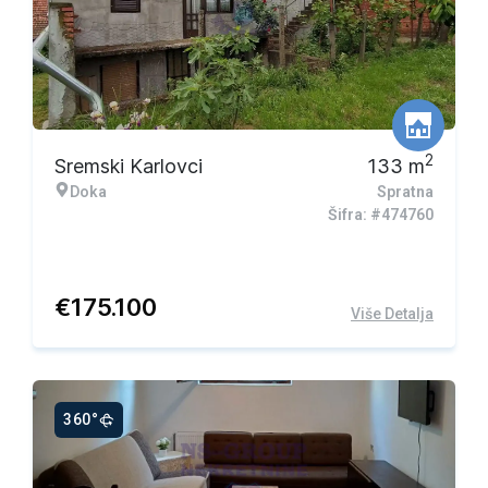
2
Sremski Karlovci
133
m
Doka
Spratna
Šifra: #474760
€
175.100
Više Detalja
360°