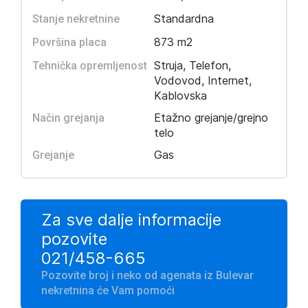
Standardna
Stanje nekretnine
873 m2
Površina placa
Struja, Telefon,
Tehnička opremljenost
Vodovod, Internet,
Kablovska
Etažno grejanje/grejno
Način grejanja
telo
Gas
Grejanje
Za sve dalje informacije
pozovite
021/458-665
Pozovite broj i neko od agenata iz Bulevar
nekretnina će Vam pomoći