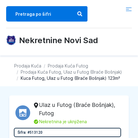
Nekretnine Novi Sad
Prodaja Kuća
/
Prodaja Kuća
Futog
/
Prodaja Kuća
Futog, Ulaz u Futog (Braće Bošnjak)
/
Kuca Futog, Ulaz u Futog (Braće Bošnjak) 123m²
Ulaz u Futog (Braće Bošnjak)
,
Futog
L
Nekretnina je uknjižena
Šifra: #513120