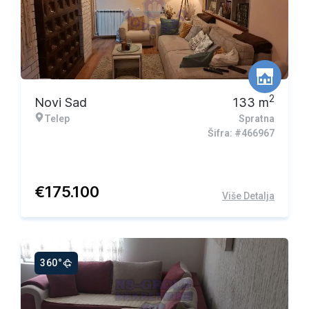
2
Novi Sad
133
m
Telep
Spratna
Šifra: #466967
€
175.100
Više Detalja
360°