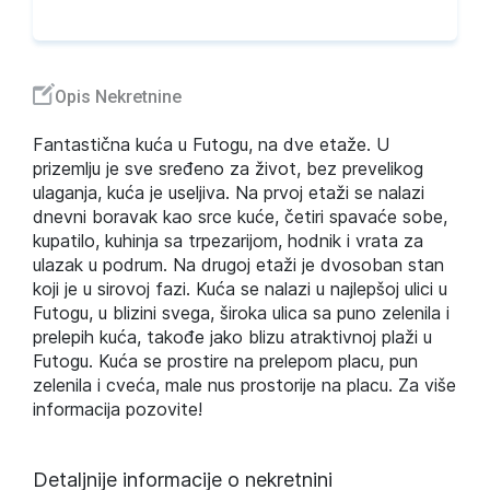
Opis Nekretnine
Fantastična kuća u Futogu, na dve etaže. U
prizemlju je sve sređeno za život, bez prevelikog
ulaganja, kuća je useljiva. Na prvoj etaži se nalazi
dnevni boravak kao srce kuće, četiri spavaće sobe,
kupatilo, kuhinja sa trpezarijom, hodnik i vrata za
ulazak u podrum. Na drugoj etaži je dvosoban stan
koji je u sirovoj fazi. Kuća se nalazi u najlepšoj ulici u
Futogu, u blizini svega, široka ulica sa puno zelenila i
prelepih kuća, takođe jako blizu atraktivnoj plaži u
Futogu. Kuća se prostire na prelepom placu, pun
zelenila i cveća, male nus prostorije na placu. Za više
informacija pozovite!
Detaljnije informacije o nekretnini