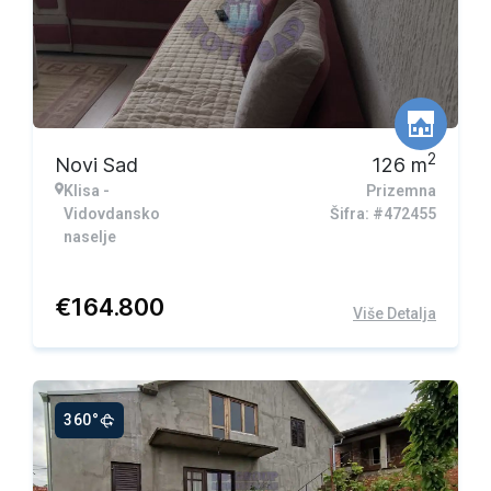
2
Novi Sad
126
m
Klisa -
Prizemna
Vidovdansko
Šifra: #472455
naselje
€
164.800
Više Detalja
360°