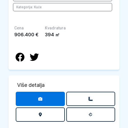
Kategorija: Kuće
Cena
Kvadratura
906.400
€
394
㎡
Više detalja