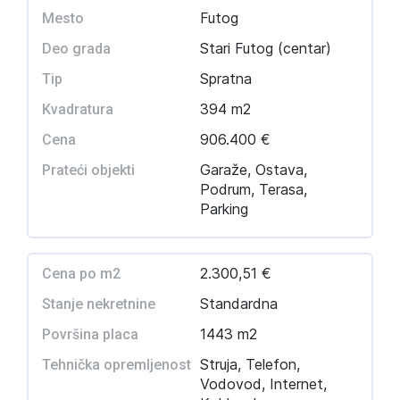
Futog
Mesto
Stari Futog (centar)
Deo grada
Spratna
Tip
394 m2
Kvadratura
906.400 €
Cena
Garaže, Ostava,
Prateći objekti
Podrum, Terasa,
Parking
2.300,51 €
Cena po m2
Standardna
Stanje nekretnine
1443 m2
Površina placa
Struja, Telefon,
Tehnička opremljenost
Vodovod, Internet,