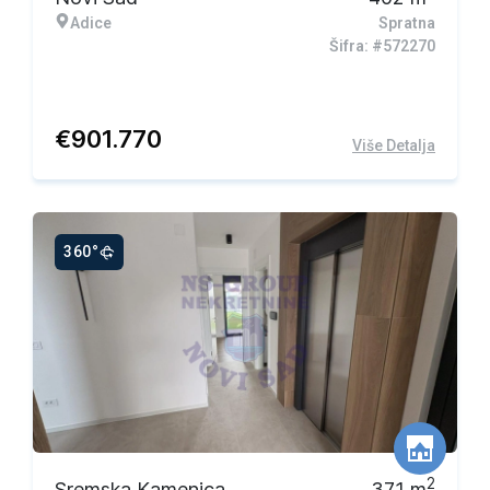
Adice
Spratna
Šifra: #572270
€
901.770
Više Detalja
360°
2
Sremska Kamenica
371
m