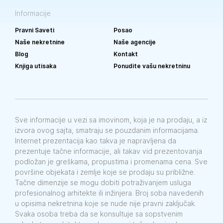
Informacije
Pravni Saveti
Posao
Naše nekretnine
Naše agencije
Blog
Kontakt
Knjiga utisaka
Ponudite vašu nekretninu
Sve informacije u vezi sa imovinom, koja je na prodaju, a iz
izvora ovog sajta, smatraju se pouzdanim informacijama.
Internet prezentacija kao takva je napravljena da
prezentuje tačne informacije, ali takav vid prezentovanja
podložan je greškama, propustima i promenama cena. Sve
površine objekata i zemlje koje se prodaju su približne.
Tačne dimenzije se mogu dobiti potraživanjem usluga
profesionalnog arhitekte ili inžinjera. Broj soba navedenih
u opisima nekretnina koje se nude nije pravni zaključak.
Svaka osoba treba da se konsultuje sa sopstvenim