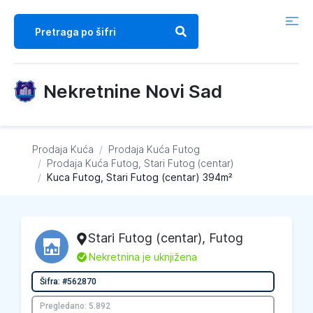
Nekretnine Novi Sad
Prodaja Kuća
/
Prodaja Kuća
Futog
/
Prodaja Kuća
Futog, Stari Futog (centar)
/
Kuca Futog, Stari Futog (centar) 394m²
Stari Futog (centar)
,
Futog
L
Nekretnina je uknjižena
Šifra: #562870
Pregledano: 5.892