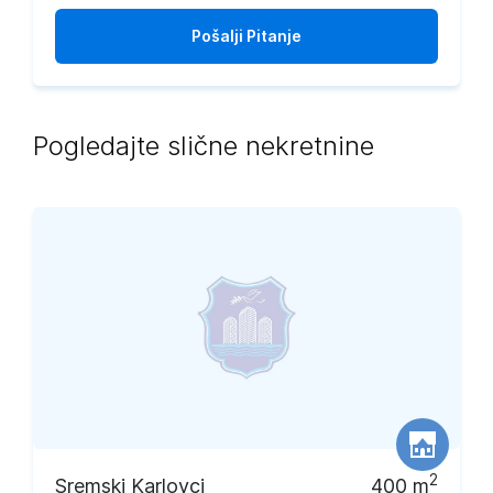
Pošalji
Pitanje
Pogledajte slične nekretnine
2
Sremski Karlovci
400
m