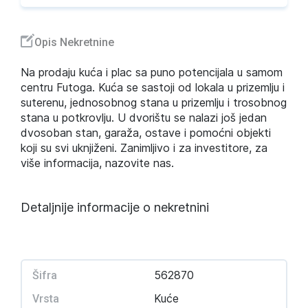
Opis Nekretnine
Na prodaju kuća i plac sa puno potencijala u samom
centru Futoga. Kuća se sastoji od lokala u prizemlju i
suterenu, jednosobnog stana u prizemlju i trosobnog
stana u potkrovlju. U dvorištu se nalazi još jedan
dvosoban stan, garaža, ostave i pomoćni objekti
koji su svi uknjiženi. Zanimljivo i za investitore, za
više informacija, nazovite nas.
Detaljnije informacije o nekretnini
562870
Šifra
Kuće
Vrsta