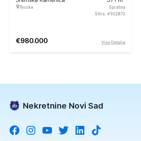
Bocke
Spratna
Šifra: #552873
€
980.000
Više Detalja
Nekretnine Novi Sad