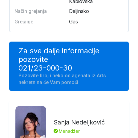
Kablovska
Daljinsko
Način grejanja
Gas
Grejanje
Za sve dalje informacije
pozovite
021/23-000-30
Pozovite broj i neko od agenata iz Arts
nekretnina će Vam pomoći
Sanja Nedeljković
L
Menadžer