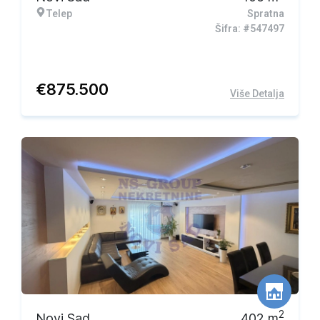
Telep
Spratna
Šifra: #547497
€
875.500
Više Detalja
Ekskluzivna ponuda
2
Novi Sad
402
m