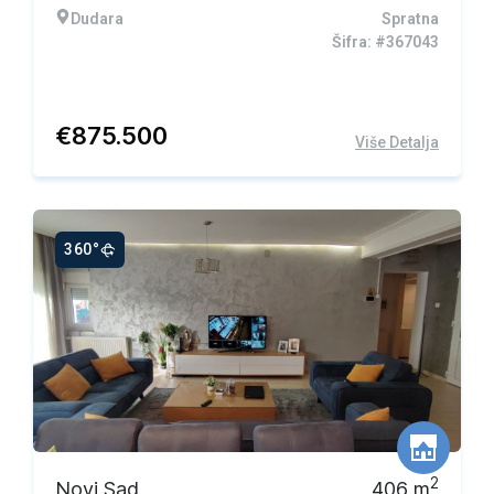
Dudara
Spratna
Šifra: #367043
€
875.500
Više Detalja
360°
2
Novi Sad
406
m