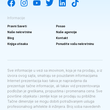
Informacije
Pravni Saveti
Posao
Naše nekretnine
Naše agencije
Blog
Kontakt
Knjiga utisaka
Ponudite vašu nekretninu
Sve informacije u vezi sa imovinom, koja je na prodaju, a iz
izvora ovog sajta, smatraju se pouzdanim informacijama.
Internet prezentacija kao takva je napravljena da
prezentuje tačne informacije, ali takav vid prezentovanja
podložan je greškama, propustima i promenama cena. Sve
površine objekata i zemlje koje se prodaju su približne.
Tačne dimenzije se mogu dobiti potraživanjem usluga
profesionalnog arhitekte ili inžinjera. Broj soba navedenih