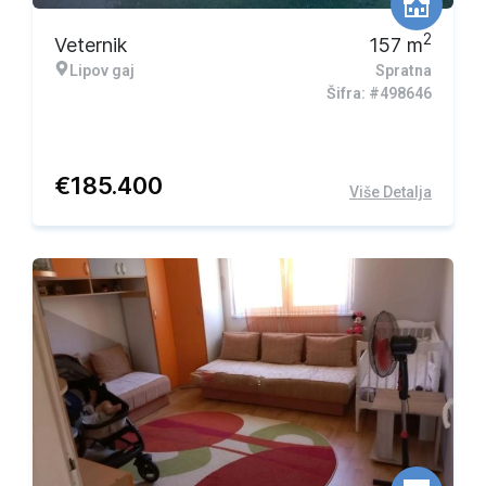
2
Veternik
157
m
Lipov gaj
Spratna
Šifra: #498646
€
185.400
Više Detalja