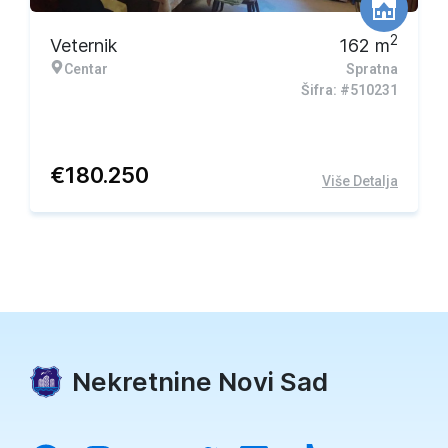
2
Veternik
162
m
Centar
Spratna
Šifra: #510231
€
180.250
Više Detalja
Nekretnine Novi Sad