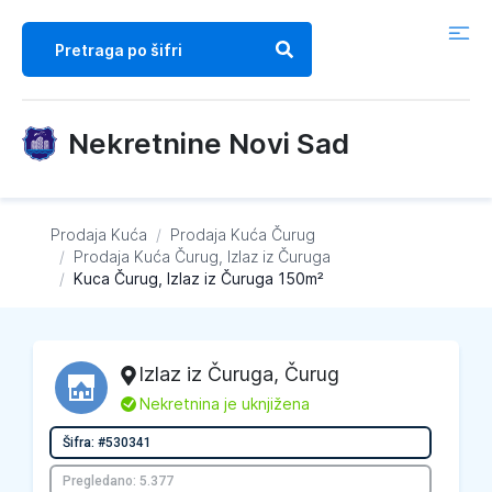
Nekretnine Novi Sad
Prodaja Kuća
/
Prodaja Kuća
Čurug
/
Prodaja Kuća
Čurug, Izlaz iz Čuruga
/
Kuca Čurug, Izlaz iz Čuruga 150m²
Izlaz iz Čuruga
,
Čurug
L
Nekretnina je uknjižena
Šifra: #530341
Pregledano: 5.377