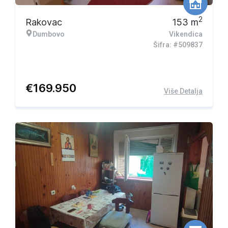
2
Rakovac
153
m
Dumbovo
Vikendica
Šifra: #509837
€
169.950
Više Detalja