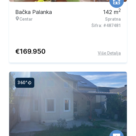
2
Bačka Palanka
142
m
Centar
Spratna
Šifra: #487481
€
169.950
Više Detalja
360°