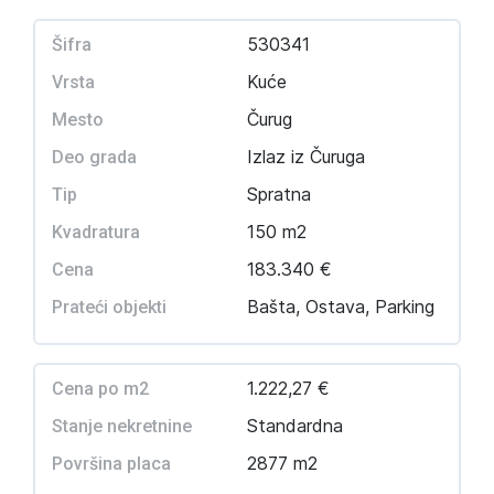
530341
Šifra
Kuće
Vrsta
Čurug
Mesto
Izlaz iz Čuruga
Deo grada
Spratna
Tip
150 m2
Kvadratura
183.340 €
Cena
Bašta, Ostava, Parking
Prateći objekti
1.222,27 €
Cena po m2
Standardna
Stanje nekretnine
2877 m2
Površina placa