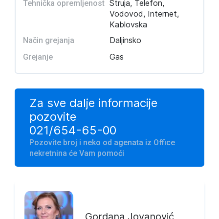
Struja, Telefon,
Tehnička opremljenost
Vodovod, Internet,
Kablovska
Daljinsko
Način grejanja
Gas
Grejanje
Za sve dalje informacije
pozovite
021/654-65-00
Pozovite broj i neko od agenata iz Office
nekretnina će Vam pomoći
Gordana Jovanović