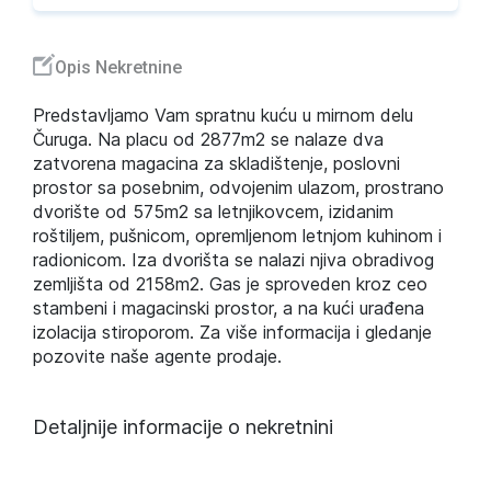
Opis Nekretnine
Predstavljamo Vam spratnu kuću u mirnom delu
Čuruga. Na placu od 2877m2 se nalaze dva
zatvorena magacina za skladištenje, poslovni
prostor sa posebnim, odvojenim ulazom, prostrano
dvorište od 575m2 sa letnjikovcem, izidanim
roštiljem, pušnicom, opremljenom letnjom kuhinom i
radionicom. Iza dvorišta se nalazi njiva obradivog
zemljišta od 2158m2. Gas je sproveden kroz ceo
stambeni i magacinski prostor, a na kući urađena
izolacija stiroporom. Za više informacija i gledanje
pozovite naše agente prodaje.
Detaljnije informacije o nekretnini