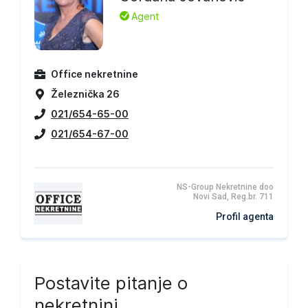
L
Agent
Office nekretnine
Železnička 26
021/654-65-00
021/654-67-00
NS-Group Nekretnine doo
Novi Sad, Reg.br. 711
Profil agenta
Postavite pitanje o
nekretnini