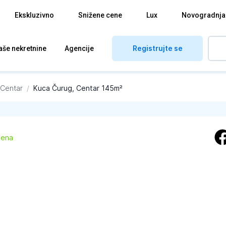
Ekskluzivno
Snižene cene
Lux
Novogradnja
Registrujte se
aše nekretnine
Agencije
 Centar
/
Kuca Čurug, Centar 145m²
žena