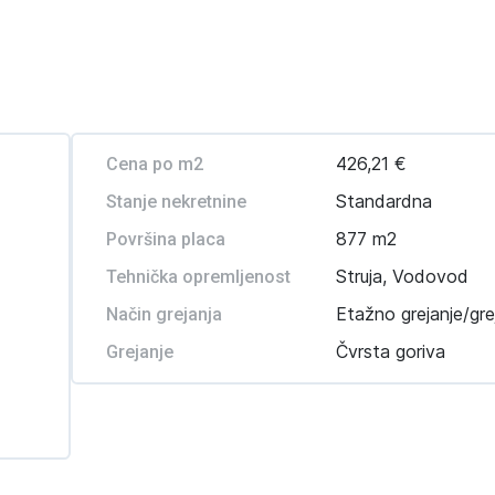
426,21 €
Cena po m2
Standardna
Stanje nekretnine
877 m2
Površina placa
Struja, Vodovod
Tehnička opremljenost
Etažno grejanje/gre
Način grejanja
Čvrsta goriva
Grejanje