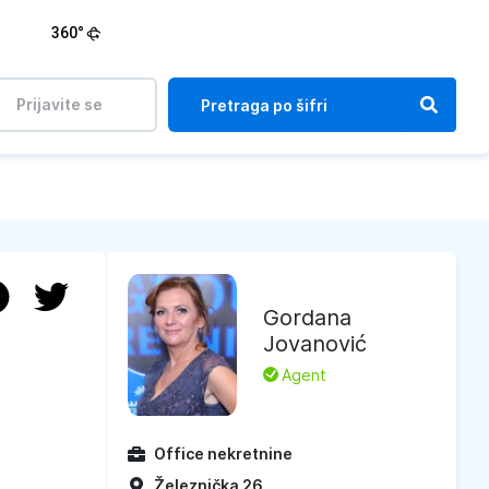
360°
Prijavite se
Gordana
Jovanović
L
Agent
Office nekretnine
Železnička 26