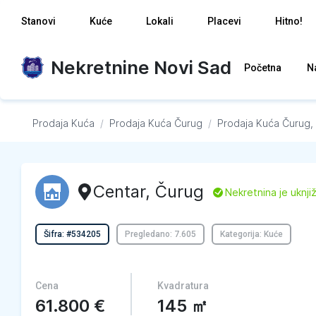
Stanovi
Kuće
Lokali
Placevi
Hitno!
Nekretnine Novi Sad
Početna
N
Prodaja Kuća
/
Prodaja Kuća
Čurug
/
Prodaja Kuća
Čurug,
Centar
,
Čurug
L
Nekretnina je uknji
Šifra: #534205
Pregledano: 7.605
Kategorija: Kuće
Cena
Kvadratura
61.800
€
145
㎡