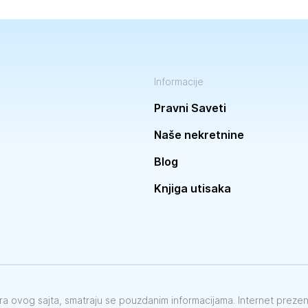
Informacije
Pravni Saveti
Naše nekretnine
Blog
Knjiga utisaka
vora ovog sajta, smatraju se pouzdanim informacijama. Internet preze