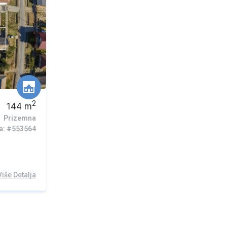
2
144
m
Prizemna
ra: #553564
Više Detalja