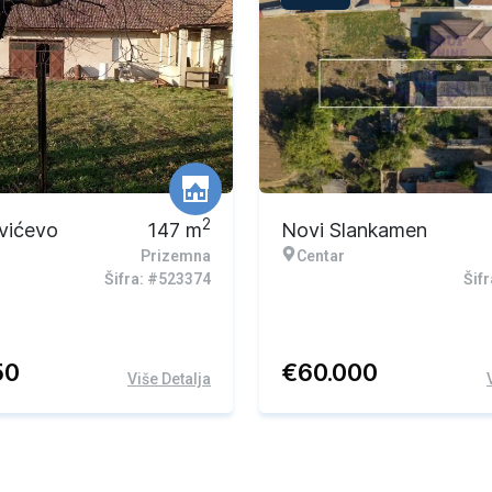
Ekskluzivna ponuda
2
vićevo
147
m
Novi Slankamen
Prizemna
Centar
Šifra: #523374
Šif
50
€
60.000
Više Detalja