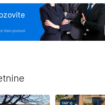
pozovite
a će Vam pomoći
etnine
360°