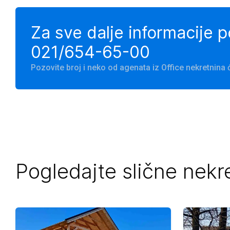
Za sve dalje informacije 
021/654-65-00
Pozovite broj i neko od agenata iz Office nekretnin
Pogledajte slične nekr