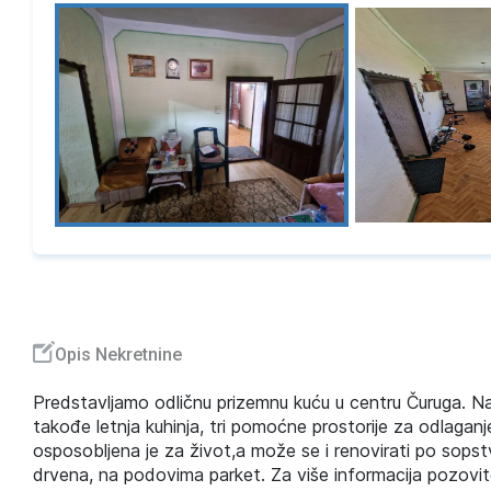
Opis Nekretnine
Predstavljamo odličnu prizemnu kuću u centru Čuruga. 
takođe letnja kuhinja, tri pomoćne prostorije za odlaganje
osposobljena je za život,a može se i renovirati po sopstve
drvena, na podovima parket. Za više informacija pozovit