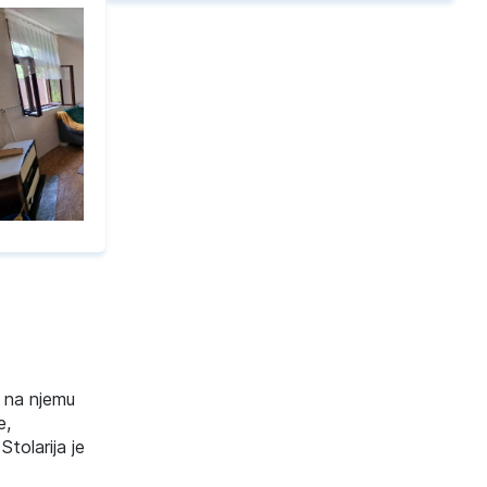
 na njemu
e,
tolarija je