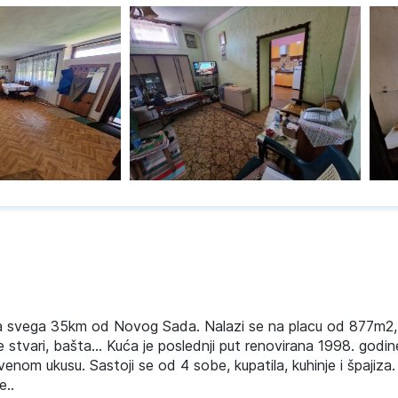
Na svega 35km od Novog Sada. Nalazi se na placu od 877m2,
 stvari, bašta... Kuća je poslednji put renovirana 1998. godin
nom ukusu. Sastoji se od 4 sobe, kupatila, kuhinje i špajiza. S
e..