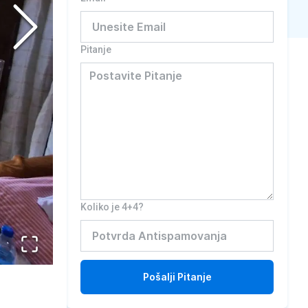
Pitanje
Koliko je 4+4?
Pošalji
Pitanje