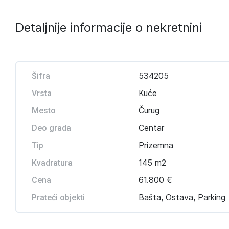
Detaljnije informacije o nekretnini
534205
Šifra
Kuće
Vrsta
Čurug
Mesto
Centar
Deo grada
Prizemna
Tip
145 m2
Kvadratura
61.800 €
Cena
Bašta, Ostava, Parking
Prateći objekti