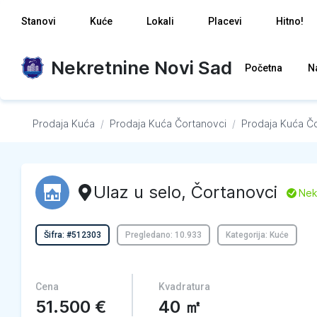
Stanovi
Kuće
Lokali
Placevi
Hitno!
Nekretnine Novi Sad
Početna
N
Prodaja Kuća
/
Prodaja Kuća
Čortanovci
/
Prodaja Kuća
Čo
Ulaz u selo
,
Čortanovci
L
Nek
Šifra: #512303
Pregledano: 10.933
Kategorija: Kuće
Cena
Kvadratura
51.500
€
40
㎡