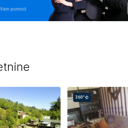
će Vam pomoći
etnine
360°