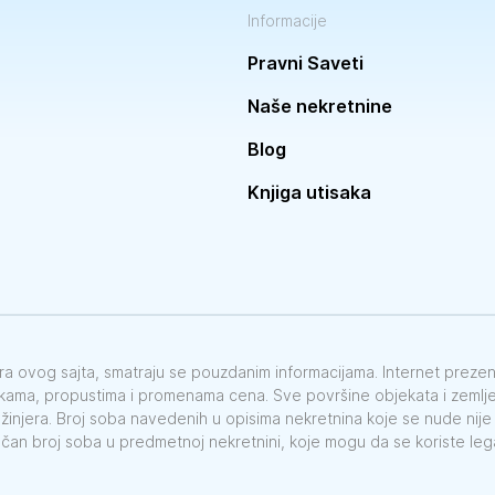
Informacije
Pravni Saveti
Naše nekretnine
Blog
Knjiga utisaka
vora ovog sajta, smatraju se pouzdanim informacijama. Internet preze
škama, propustima i promenama cena. Sve površine objekata i zemlje 
nžinjera. Broj soba navedenih u opisima nekretnina koje se nude nij
ačan broj soba u predmetnoj nekretnini, koje mogu da se koriste le