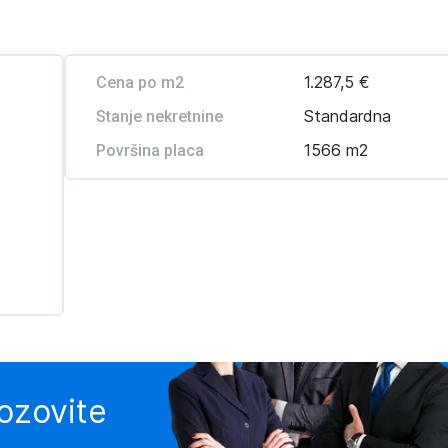
1.287,5 €
Cena po m2
Standardna
Stanje nekretnine
1566 m2
Površina placa
pozovite