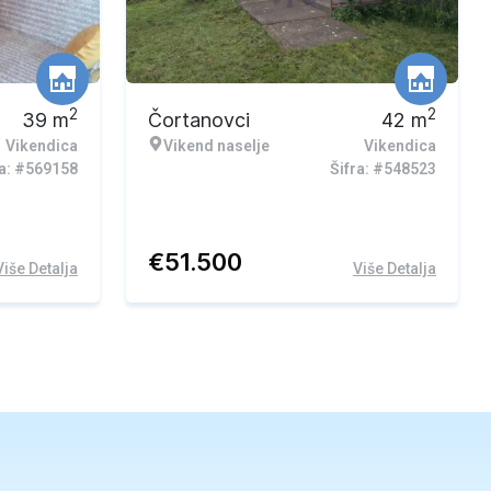
2
2
39
m
Čortanovci
42
m
Vikendica
Vikend naselje
Vikendica
ra: #569158
Šifra: #548523
€
51.500
Više Detalja
Više Detalja