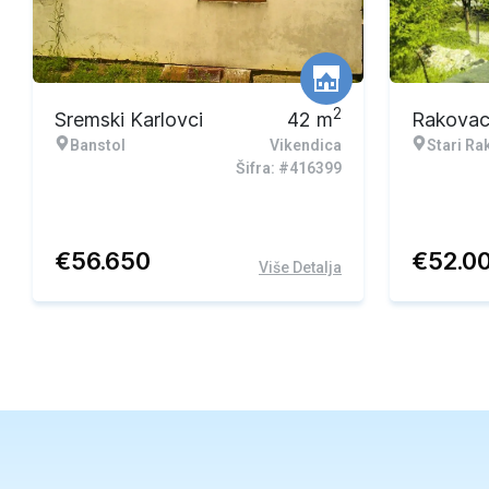
2
Sremski Karlovci
42
m
Rakova
Banstol
Vikendica
Stari Ra
Šifra: #416399
€
56.650
€
52.0
Više Detalja