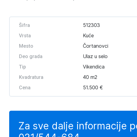
512303
Šifra
Kuće
Vrsta
Čortanovci
Mesto
Ulaz u selo
Deo grada
Vikendica
Tip
40 m2
Kvadratura
51.500 €
Cena
Za sve dalje informacije 