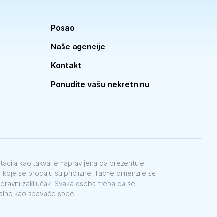
Posao
Naše agencije
Kontakt
Ponudite vašu nekretninu
ntacija kao takva je napravljena da prezentuje
koje se prodaju su približne. Tačne dimenzije se
e pravni zaključak. Svaka osoba treba da se
galno kao spavaće sobe.