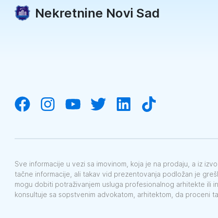
Nekretnine Novi Sad
Sve informacije u vezi sa imovinom, koja je na prodaju, a iz iz
tačne informacije, ali takav vid prezentovanja podložan je gre
mogu dobiti potraživanjem usluga profesionalnog arhitekte ili i
konsultuje sa sopstvenim advokatom, arhitektom, da proceni t