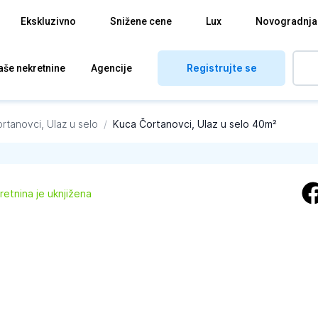
Ekskluzivno
Snižene cene
Lux
Novogradnja
Registrujte se
aše nekretnine
Agencije
rtanovci, Ulaz u selo
/
Kuca Čortanovci, Ulaz u selo 40m²
retnina je uknjižena