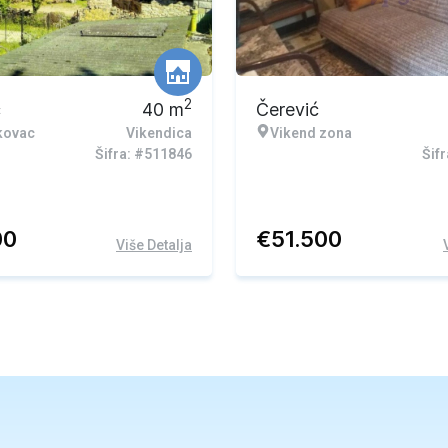
Ekskluzivna ponuda
2
c
40
m
Čerević
kovac
Vikendica
Vikend zona
Šifra: #511846
Šif
00
€
51.500
Više Detalja