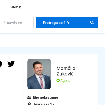
360°
Prijavite se
Momčilo
Zuković
L
Agent
Eho nekretnine
Jevrejska 32