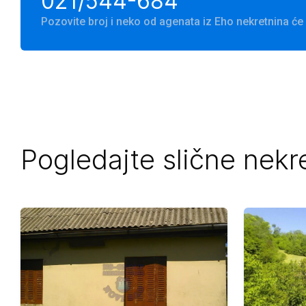
021/544-684
Pozovite broj i neko od agenata iz Eho nekretnina 
Pogledajte slične nekr