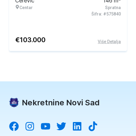
Čerević
146
m
Centar
Spratna
Šifra: #575840
€
103.000
Više Detalja
Nekretnine Novi Sad