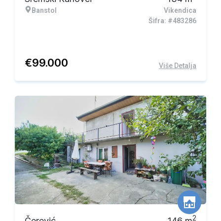
Banstol
Vikendica
Šifra: #483286
€
99.000
Više Detalja
2
Čerević
146
m