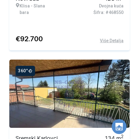
Klisa - Slana
Dvojna kuća
bara
Šifra: #468550
€
92.700
Više Detalja
360°
2
Sremski Karlovci
134
m