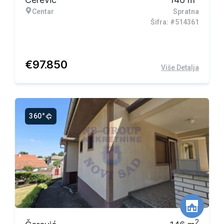
Centar
Spratna
Šifra: #514361
€
97.850
Više Detalja
360°
2