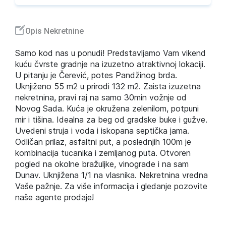
Opis Nekretnine
Samo kod nas u ponudi! Predstavljamo Vam vikend
kuću čvrste gradnje na izuzetno atraktivnoj lokaciji.
U pitanju je Čerević, potes Pandžinog brda.
Uknjiženo 55 m2 u prirodi 132 m2. Zaista izuzetna
nekretnina, pravi raj na samo 30min vožnje od
Novog Sada. Kuća je okružena zelenilom, potpuni
mir i tišina. Idealna za beg od gradske buke i gužve.
Uvedeni struja i voda i iskopana septička jama.
Odličan prilaz, asfaltni put, a poslednjih 100m je
kombinacija tucanika i zemljanog puta. Otvoren
pogled na okolne bražuljke, vinograde i na sam
Dunav. Uknjižena 1/1 na vlasnika. Nekretnina vredna
Vaše pažnje. Za više informacija i gledanje pozovite
naše agente prodaje!