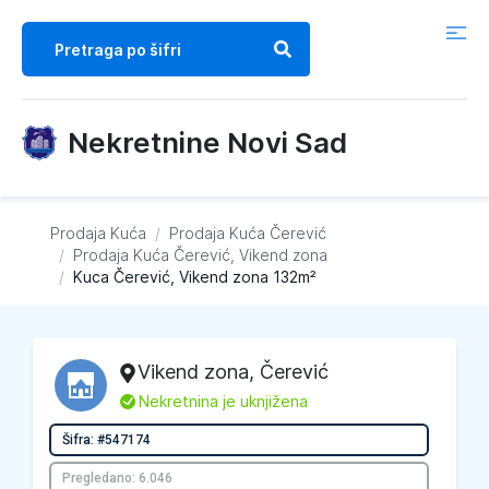
Nekretnine Novi Sad
Prodaja Kuća
/
Prodaja Kuća
Čerević
/
Prodaja Kuća
Čerević, Vikend zona
/
Kuca Čerević, Vikend zona 132m²
Vikend zona
,
Čerević
L
Nekretnina je uknjižena
Šifra: #547174
Pregledano: 6.046