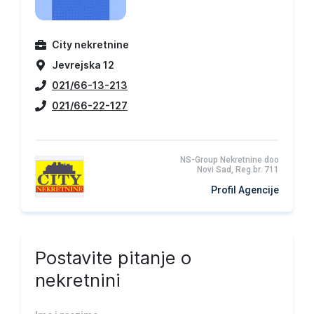
City nekretnine
Jevrejska 12
021/66-13-213
021/66-22-127
NS-Group Nekretnine doo
Novi Sad, Reg.br. 711
Profil Agencije
Postavite pitanje o
nekretnini