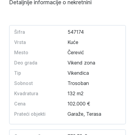
Detaljnije informacije o nekretnini
547174
Šifra
Kuće
Vrsta
Čerević
Mesto
Vikend zona
Deo grada
Vikendica
Tip
Trosoban
Sobnost
132 m2
Kvadratura
102.000 €
Cena
Garaže, Terasa
Prateći objekti