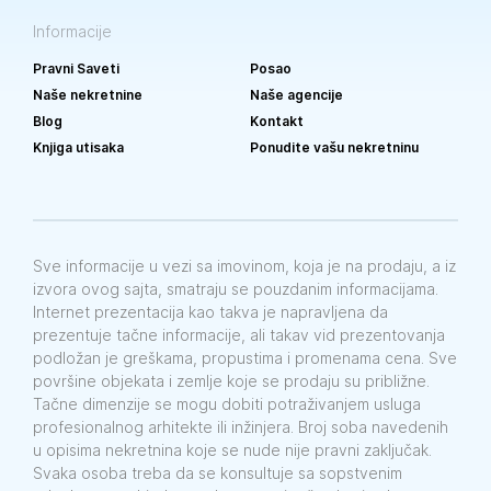
Informacije
Pravni Saveti
Posao
Naše nekretnine
Naše agencije
Blog
Kontakt
Knjiga utisaka
Ponudite vašu nekretninu
Sve informacije u vezi sa imovinom, koja je na prodaju, a iz
izvora ovog sajta, smatraju se pouzdanim informacijama.
Internet prezentacija kao takva je napravljena da
prezentuje tačne informacije, ali takav vid prezentovanja
podložan je greškama, propustima i promenama cena. Sve
površine objekata i zemlje koje se prodaju su približne.
Tačne dimenzije se mogu dobiti potraživanjem usluga
profesionalnog arhitekte ili inžinjera. Broj soba navedenih
u opisima nekretnina koje se nude nije pravni zaključak.
Svaka osoba treba da se konsultuje sa sopstvenim