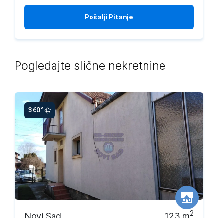
Pošalji
Pitanje
Pogledajte slične nekretnine
360°
2
Novi Sad
123
m