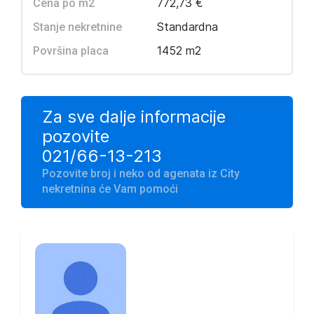
772,73 €
Cena po m2
Standardna
Stanje nekretnine
1452 m2
Površina placa
Za sve dalje informacije
pozovite
021/66-13-213
Pozovite broj i neko od agenata iz City
nekretnina će Vam pomoći