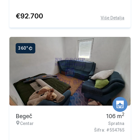
€
92.700
Više Detalja
360°
2
Begeč
106
m
Centar
Spratna
Šifra: #554765