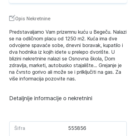
Opis Nekretnine
Predstavaljamo Vam prizemnu kuću u Begeču. Nalazi
se na odličnom placu od 1250 m2. Kuća ima dve
odvojene spavaće sobe, dnevni boravak, kupatilo i
dva hodnika iz kojih idete u prelepo dvorište. U
blizini nekretnine nalazi se Osnovna škola, Dom
zdravlja, marketi, autobusko stajalište... Grejanje je
na čvrsto gorivo ali može se i prilključiti na gas. Za
više informacija pozovite nas.
Detaljnije informacije o nekretnini
555856
Šifra