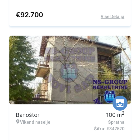
€
92.700
Više Detalja
2
Banoštor
100
m
Vikend naselje
Spratna
Šifra: #347520