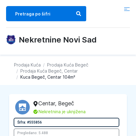
Nekretnine Novi Sad
Prodaja Kuća
/
Prodaja Kuća
Begeč
/
Prodaja Kuća
Begeč, Centar
/
Kuca Begeč, Centar 104m²
Centar
,
Begeč
L
Nekretnina je uknjižena
Šifra: #555856
Pregledano: 5.488