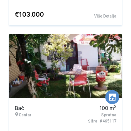
€
103.000
Više Detalja
2
Bač
100
m
Centar
Spratna
Šifra: #465117