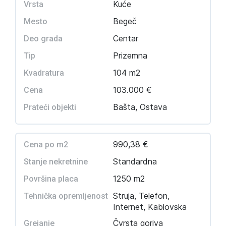
Kuće
Vrsta
Begeč
Mesto
Centar
Deo grada
Prizemna
Tip
104 m2
Kvadratura
103.000 €
Cena
Bašta, Ostava
Prateći objekti
990,38 €
Cena po m2
Standardna
Stanje nekretnine
1250 m2
Površina placa
Struja, Telefon,
Tehnička opremljenost
Internet, Kablovska
Čvrsta goriva
Grejanje