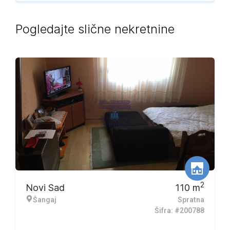
Pogledajte slične nekretnine
2
Novi Sad
110
m
Šangaj
Spratna
Šifra: #200788