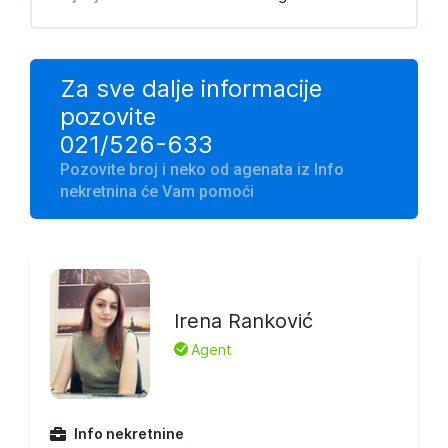
Za sve dalje informacije
pozovite
021/526-633
Pozovite broj i neko od agenata iz Info
nekretnina će Vam pomoći
Irena Ranković
L
Agent
Info nekretnine