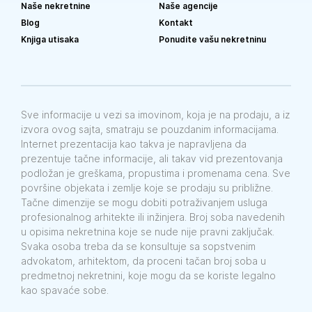
Naše nekretnine
Naše agencije
Blog
Kontakt
Knjiga utisaka
Ponudite vašu nekretninu
Sve informacije u vezi sa imovinom, koja je na prodaju, a iz
izvora ovog sajta, smatraju se pouzdanim informacijama.
Internet prezentacija kao takva je napravljena da
prezentuje tačne informacije, ali takav vid prezentovanja
podložan je greškama, propustima i promenama cena. Sve
površine objekata i zemlje koje se prodaju su približne.
Tačne dimenzije se mogu dobiti potraživanjem usluga
profesionalnog arhitekte ili inžinjera. Broj soba navedenih
u opisima nekretnina koje se nude nije pravni zaključak.
Svaka osoba treba da se konsultuje sa sopstvenim
advokatom, arhitektom, da proceni tačan broj soba u
predmetnoj nekretnini, koje mogu da se koriste legalno
kao spavaće sobe.