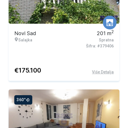
2
Novi Sad
201
m
Salajka
Spratna
Šifra: #379406
€
175.100
Više Detalja
360°