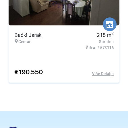
2
Bački Jarak
218
m
Centar
Spratna
Šifra: #573116
€
190.550
Više Detalja