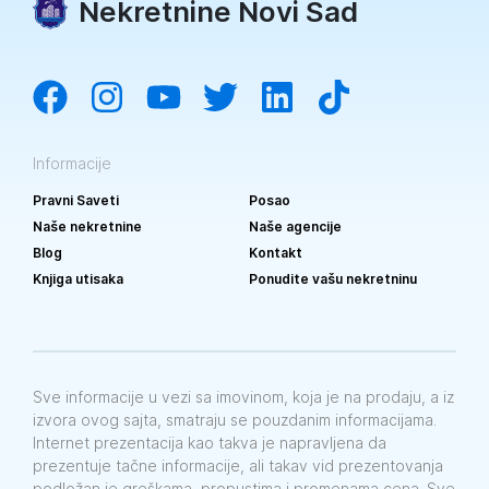
Nekretnine Novi Sad
Informacije
Pravni Saveti
Posao
Naše nekretnine
Naše agencije
Blog
Kontakt
Knjiga utisaka
Ponudite vašu nekretninu
Sve informacije u vezi sa imovinom, koja je na prodaju, a iz
izvora ovog sajta, smatraju se pouzdanim informacijama.
Internet prezentacija kao takva je napravljena da
prezentuje tačne informacije, ali takav vid prezentovanja
podložan je greškama, propustima i promenama cena. Sve