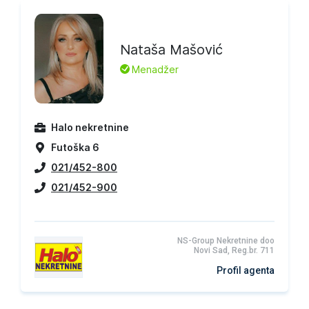
Nataša Mašović
L
Menadžer
Halo nekretnine
Futoška 6
021/452-800
021/452-900
NS-Group Nekretnine doo
Novi Sad, Reg.br. 711
Profil agenta