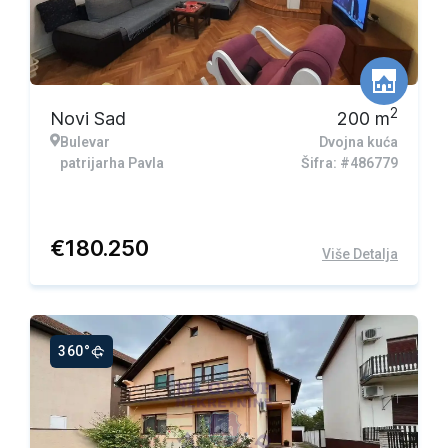
2
Novi Sad
200
m
Bulevar
Dvojna kuća
patrijarha Pavla
Šifra: #486779
€
180.250
Više Detalja
360°