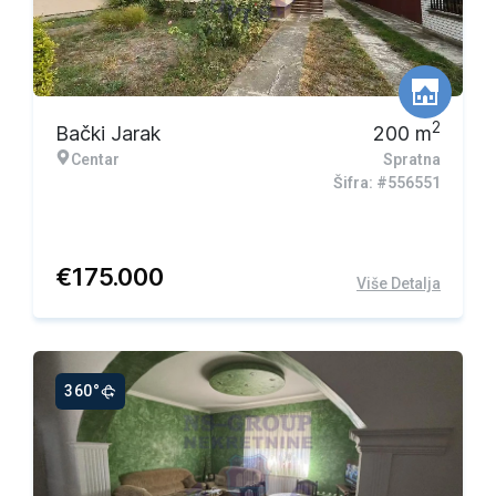
Ekskluzivna ponuda
2
Bački Jarak
200
m
Centar
Spratna
Šifra: #556551
€
175.000
Više Detalja
360°