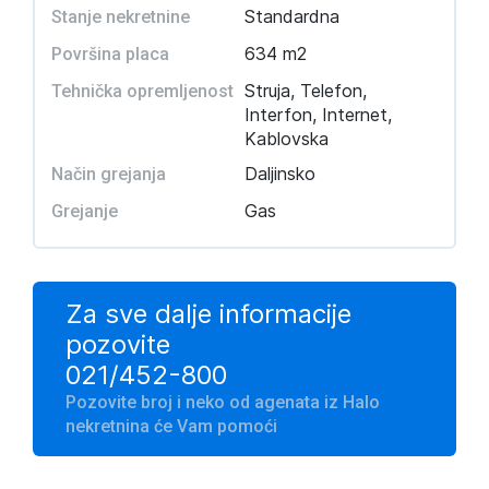
Standardna
Stanje nekretnine
634 m2
Površina placa
Struja, Telefon,
Tehnička opremljenost
Interfon, Internet,
Kablovska
Daljinsko
Način grejanja
Gas
Grejanje
Za sve dalje informacije
pozovite
021/452-800
Pozovite broj i neko od agenata iz Halo
nekretnina će Vam pomoći