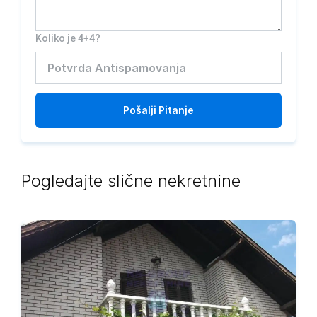
Koliko je 4+4?
Pošalji
Pitanje
Pogledajte slične nekretnine