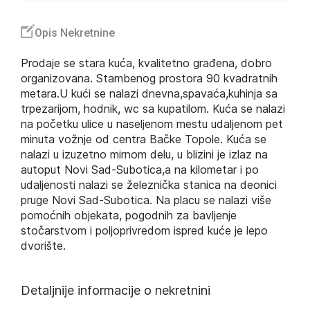
Opis Nekretnine
Prodaje se stara kuća, kvalitetno građena, dobro
organizovana. Stambenog prostora 90 kvadratnih
metara.U kući se nalazi dnevna,spavaća,kuhinja sa
trpezarijom, hodnik, wc sa kupatilom. Kuća se nalazi
na početku ulice u naseljenom mestu udaljenom pet
minuta vožnje od centra Bačke Topole. Kuća se
nalazi u izuzetno mirnom delu, u blizini je izlaz na
autoput Novi Sad-Subotica,a na kilometar i po
udaljenosti nalazi se železnička stanica na deonici
pruge Novi Sad-Subotica. Na placu se nalazi više
pomoćnih objekata, pogodnih za bavljenje
stočarstvom i poljoprivredom ispred kuće je lepo
dvorište.
Detaljnije informacije o nekretnini