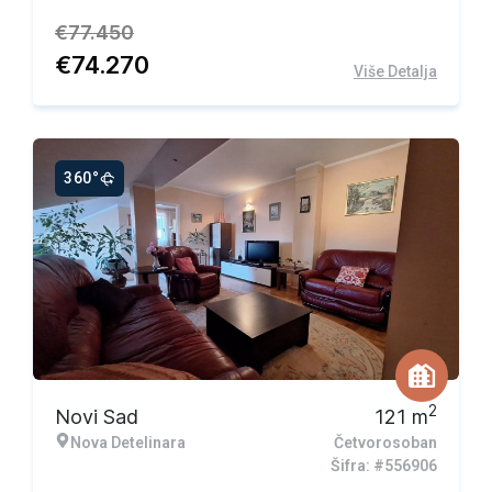
€
77.450
€
74.270
Više Detalja
360°
Ekskluzivna ponuda
2
Novi Sad
121
m
Nova Detelinara
Četvorosoban
Šifra: #556906