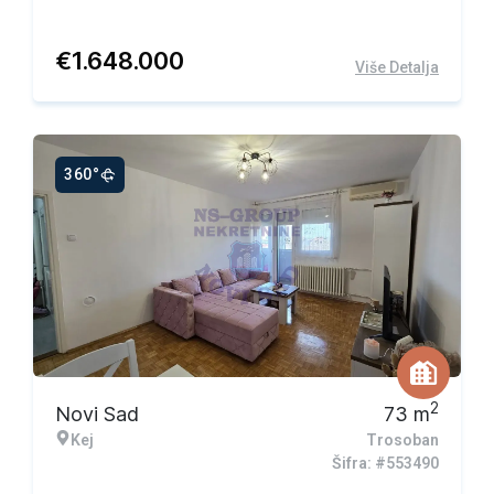
€
1.648.000
Više Detalja
360°
Ekskluzivna ponuda
2
Novi Sad
73
m
Kej
Trosoban
Šifra: #553490