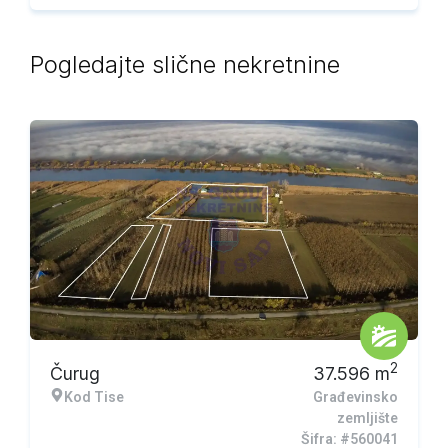
Pogledajte slične nekretnine
Ekskluzivna ponuda
2
Čurug
37.596
m
Kod Tise
Građevinsko
zemljište
Šifra: #560041