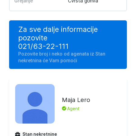
Čvrsta goriva
Grejanje
Za sve dalje informacije
pozovite
021/63-22-111
Pozovite broj i neko od agenata iz Stan
nekretnina će Vam pomoći
Maja Lero
L
Agent
Stan nekretnine