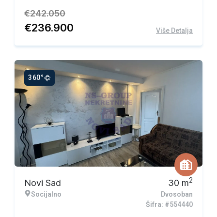
€
242.050
€
236.900
Više Detalja
360°
Ekskluzivna ponuda
2
Novi Sad
30
m
Socijalno
Dvosoban
Šifra: #554440