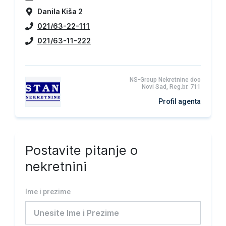
Danila Kiša 2
021/63-22-111
021/63-11-222
NS-Group Nekretnine doo
Novi Sad, Reg.br. 711
Profil agenta
Postavite pitanje o
nekretnini
Ime i prezime