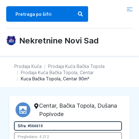
Nekretnine Novi Sad
Prodaja Kuća
/
Prodaja Kuća
Bačka Topola
/
Prodaja Kuća
Bačka Topola, Centar
/
Kuca Bačka Topola, Centar 90m²
Centar
,
Bačka Topola
, Dušana
Popivode
Šifra: #566610
Pregledano: 4.212