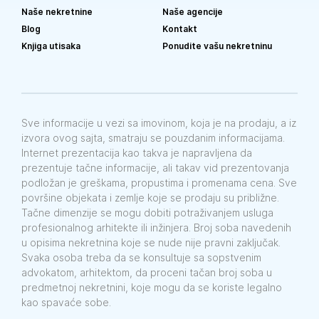
Naše nekretnine
Naše agencije
Blog
Kontakt
Knjiga utisaka
Ponudite vašu nekretninu
Sve informacije u vezi sa imovinom, koja je na prodaju, a iz
izvora ovog sajta, smatraju se pouzdanim informacijama.
Internet prezentacija kao takva je napravljena da
prezentuje tačne informacije, ali takav vid prezentovanja
podložan je greškama, propustima i promenama cena. Sve
površine objekata i zemlje koje se prodaju su približne.
Tačne dimenzije se mogu dobiti potraživanjem usluga
profesionalnog arhitekte ili inžinjera. Broj soba navedenih
u opisima nekretnina koje se nude nije pravni zaključak.
Svaka osoba treba da se konsultuje sa sopstvenim
advokatom, arhitektom, da proceni tačan broj soba u
predmetnoj nekretnini, koje mogu da se koriste legalno
kao spavaće sobe.