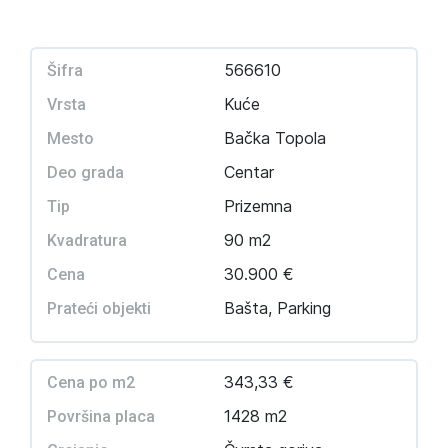
566610
Šifra
Kuće
Vrsta
Bačka Topola
Mesto
Centar
Deo grada
Prizemna
Tip
90 m2
Kvadratura
30.900 €
Cena
Bašta, Parking
Prateći objekti
343,33 €
Cena po m2
1428 m2
Površina placa