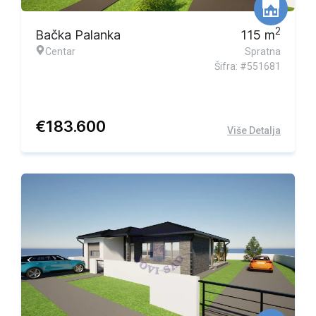
2
Bačka Palanka
115
m
Centar
Spratna
Šifra: #551681
€
183.600
Više Detalja