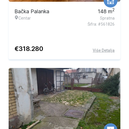
2
Bačka Palanka
148
m
Centar
Spratna
Šifra: #561826
€
318.280
Više Detalja