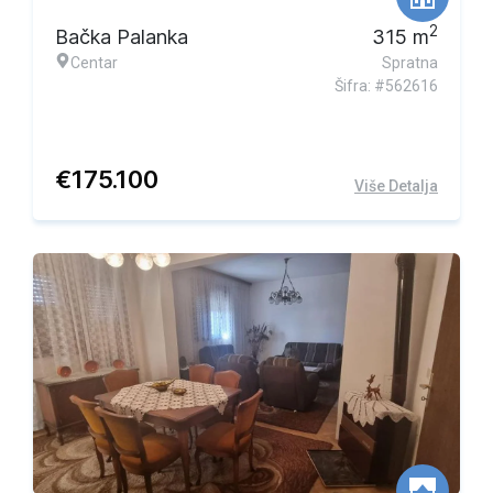
2
Bačka Palanka
315
m
Centar
Spratna
Šifra: #562616
€
175.100
Više Detalja