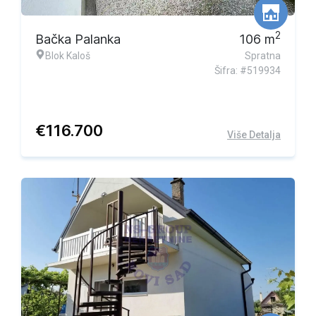
2
Bačka Palanka
106
m
Blok Kaloš
Spratna
Šifra: #519934
€
116.700
Više Detalja