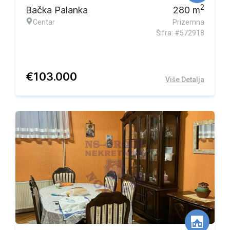
2
Bačka Palanka
280
m
Centar
Prizemna
Šifra: #572918
€
103.000
Više Detalja