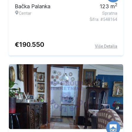
2
Bačka Palanka
123
m
Centar
Spratna
Šifra: #548164
€
190.550
Više Detalja