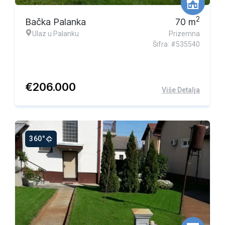
2
Bačka Palanka
70
m
Ulaz u Palanku
Prizemna
Šifra: #535540
€
206.000
Više Detalja
360°