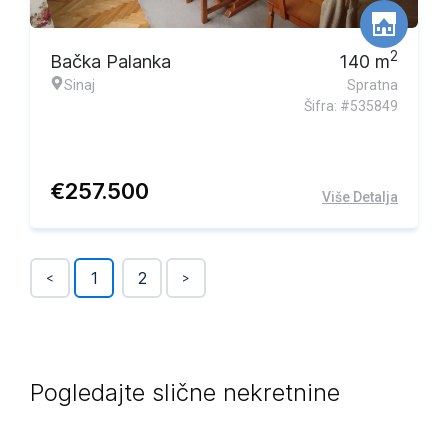
2
Bačka Palanka
140
m
Sinaj
Spratna
Šifra: #535849
€
257.500
Više Detalja
1
2
<
>
Pogledajte slične nekretnine