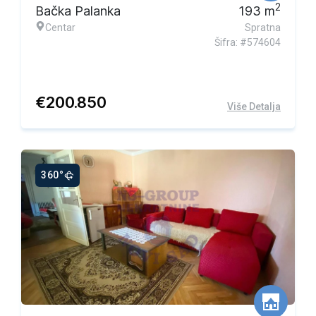
2
Bačka Palanka
193
m
Centar
Spratna
Šifra: #574604
€
200.850
Više Detalja
360°
Ekskluzivna ponuda