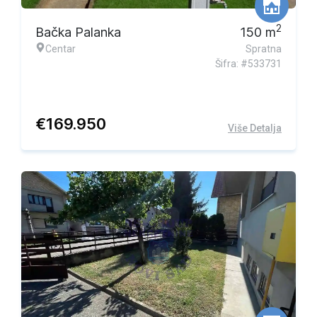
2
Bačka Palanka
150
m
Centar
Spratna
Šifra: #533731
€
169.950
Više Detalja