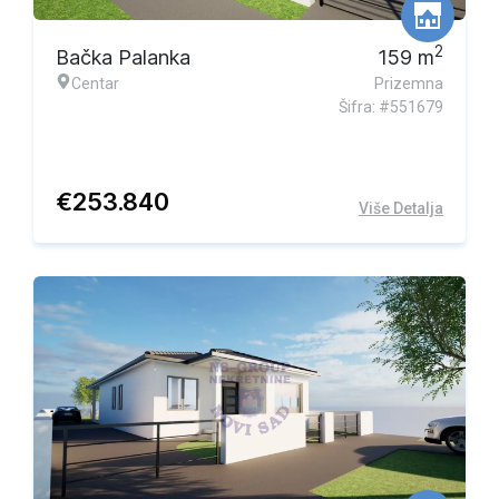
2
Bačka Palanka
159
m
Centar
Prizemna
Šifra: #551679
€
253.840
Više Detalja