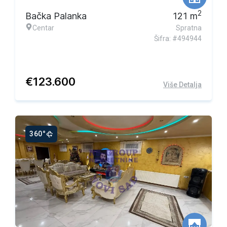
2
Bačka Palanka
121
m
Centar
Spratna
Šifra: #494944
€
123.600
Više Detalja
360°