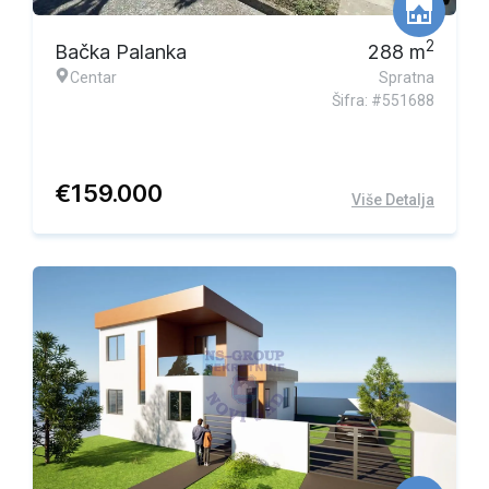
2
Bačka Palanka
288
m
Centar
Spratna
Šifra: #551688
€
159.000
Više Detalja