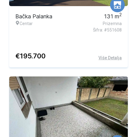
2
Bačka Palanka
131
m
Centar
Prizemna
Šifra: #551608
€
195.700
Više Detalja