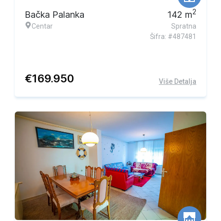
2
Bačka Palanka
142
m
Centar
Spratna
Šifra: #487481
€
169.950
Više Detalja