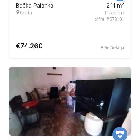
2
Bačka Palanka
211
m
Centar
Prizemna
Šifra: #573101
€
74.260
Više Detalja