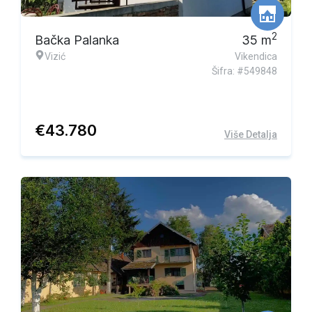
2
Bačka Palanka
35
m
Vizić
Vikendica
Šifra: #549848
€
43.780
Više Detalja