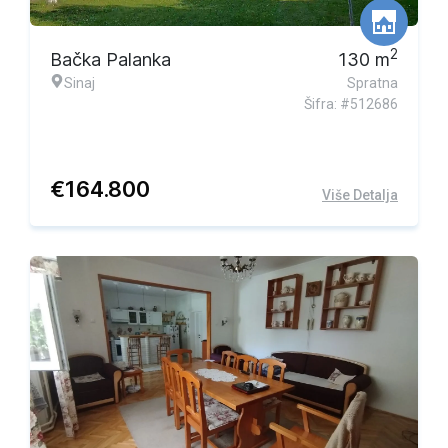
2
Bačka Palanka
130
m
Sinaj
Spratna
Šifra: #512686
€
164.800
Više Detalja