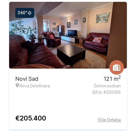
360°
Ekskluzivna ponuda
2
Novi Sad
121
m
Nova Detelinara
Četvorosoban
Šifra: #556906
€
205.400
Više Detalja