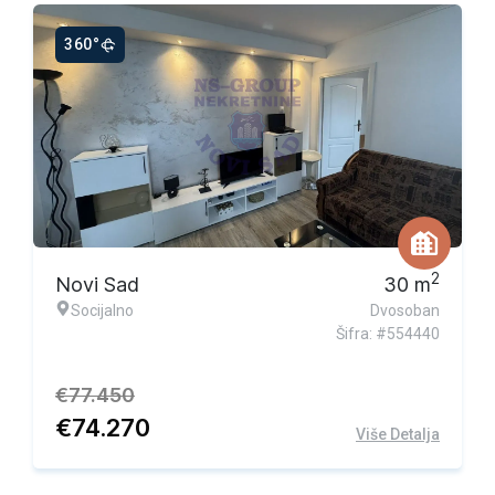
360°
Ekskluzivna ponuda
2
Novi Sad
30
m
Socijalno
Dvosoban
Šifra: #554440
€
77.450
€
74.270
Više Detalja