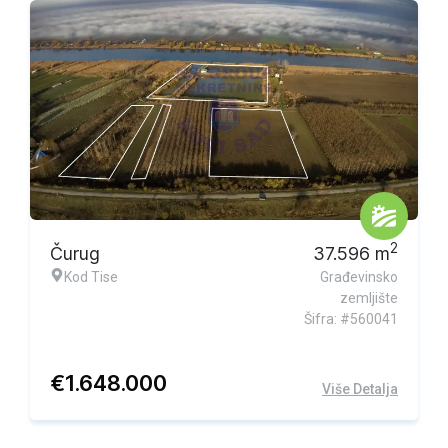
Ekskluzivna ponuda
2
Čurug
37.596
m
Kod Tise
Građevinsko
zemljište
Šifra: #560041
€
1.648.000
Više Detalja