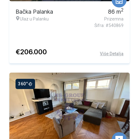
2
Bačka Palanka
86
m
Ulaz u Palanku
Prizemna
Šifra: #540869
€
206.000
Više Detalja
360°
Ekskluzivna ponuda