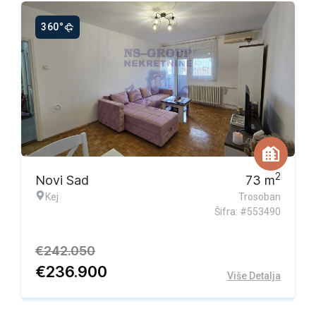
360°
Ekskluzivna ponuda
2
Novi Sad
73
m
Kej
Trosoban
Šifra: #553490
€
242.050
€
236.900
Više Detalja