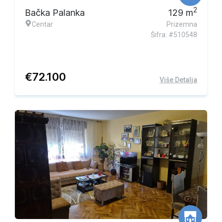
2
Bačka Palanka
129
m
Centar
Prizemna
Šifra: #510548
€
72.100
Više Detalja