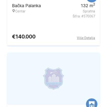
2
Bačka Palanka
132
m
Centar
Spratna
Šifra: #570067
€
140.000
Više Detalja