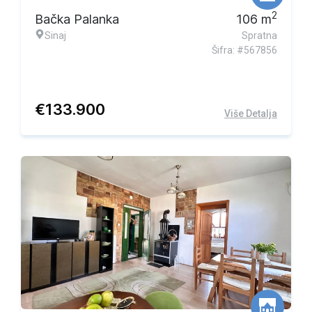
2
Bačka Palanka
106
m
Sinaj
Spratna
Šifra: #567856
€
133.900
Više Detalja