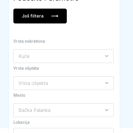
Još filtera
Vrsta nekretnine
Vrsta objekta
Mesto
Lokacija