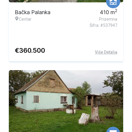
2
Bačka Palanka
410
m
Centar
Prizemna
Šifra: #537947
€
360.500
Više Detalja