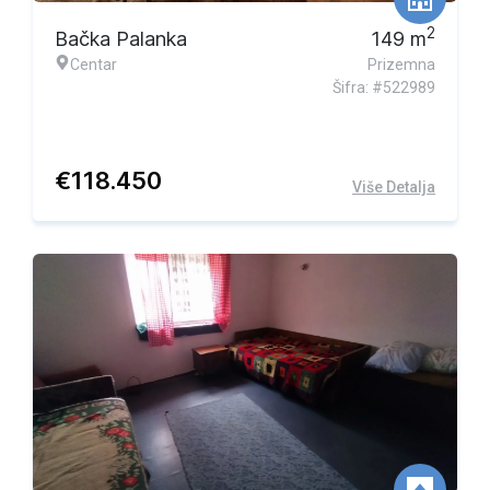
2
Bačka Palanka
149
m
Centar
Prizemna
Šifra: #522989
€
118.450
Više Detalja