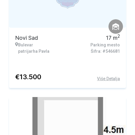
2
Novi Sad
17
m
Bulevar
Parking mesto
patrijarha Pavla
Šifra: #546681
€
13.500
Više Detalja