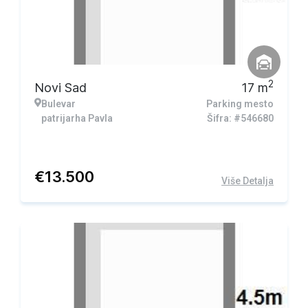
2
Novi Sad
17
m
Bulevar
Parking mesto
patrijarha Pavla
Šifra: #546680
€
13.500
Više Detalja