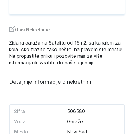
Opis Nekretnine
Zidana garaža na Satelitu od 15m2, sa kanalom za
kola. Ako tražite tako nešto, na pravom ste mestu!
Ne propustite priliku i pozovite nas za više
informacija ili svratite do naše agencije.
Detaljnije informacije o nekretnini
506580
Šifra
Garaže
Vrsta
Novi Sad
Mesto