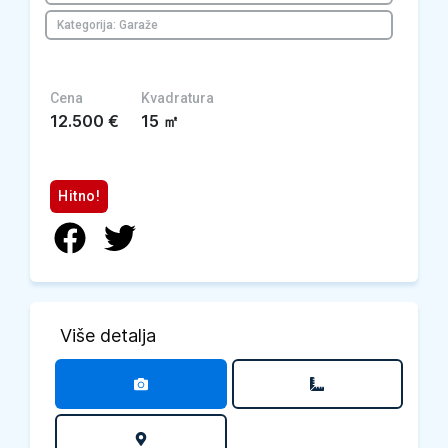
Kategorija: Garaže
Cena
Kvadratura
12.500
€
15
㎡
Hitno!
Više detalja