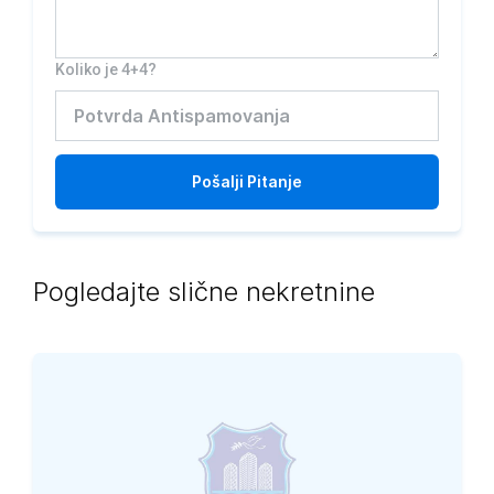
Koliko je 4+4?
Pošalji
Pitanje
Pogledajte slične nekretnine