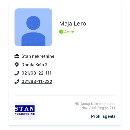
Maja Lero
L
Agent
Stan nekretnine
Danila Kiša 2
021/63-22-111
021/63-11-222
NS-Group Nekretnine doo
Novi Sad, Reg.br. 711
Profil agenta