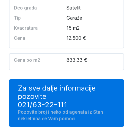
Satelit
Deo grada
Garaže
Tip
15 m2
Kvadratura
12.500 €
Cena
833,33 €
Cena po m2
Za sve dalje informacije
pozovite
021/63-22-111
Pozovite broj i neko od agenata iz Stan
nekretnina će Vam pomoći