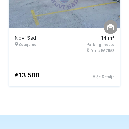
2
Novi Sad
14
m
Socijalno
Parking mesto
Šifra: #567853
€
13.500
Više Detalja