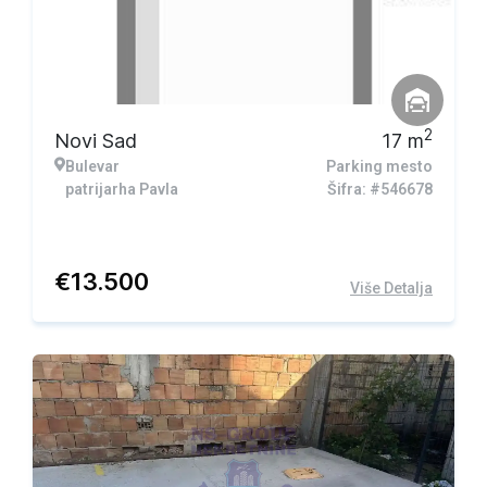
2
Novi Sad
17
m
Bulevar
Parking mesto
patrijarha Pavla
Šifra: #546678
€
13.500
Više Detalja