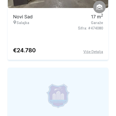
2
Novi Sad
17
m
Salajka
Garaže
Šifra: #474080
€
24.780
Više Detalja