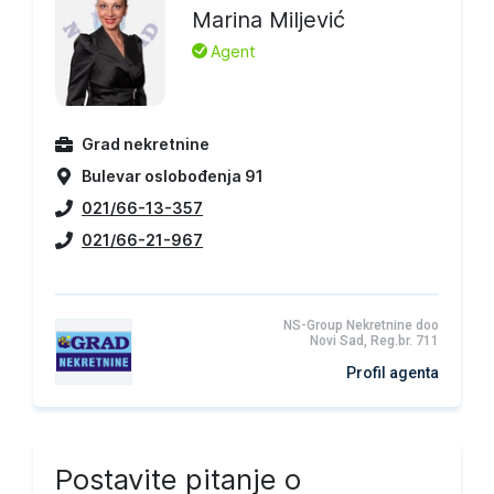
Marina Miljević
L
Agent
Grad nekretnine
Bulevar oslobođenja 91
021/66-13-357
021/66-21-967
NS-Group Nekretnine doo
Novi Sad, Reg.br. 711
Profil agenta
Postavite pitanje o