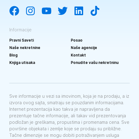
Informacije
Pravni Saveti
Posao
Naše nekretnine
Naše agencije
Blog
Kontakt
Knjiga utisaka
Ponudite vašu nekretninu
Sve informacije u vezi sa imovinom, koja je na prodaju, a iz
izvora ovog sajta, smatraju se pouzdanim informacijama.
Internet prezentacija kao takva je napravljena da
prezentuje tačne informacije, ali takav vid prezentovanja
podložan je greškama, propustima i promenama cena. Sve
površine objekata i zemlje koje se prodaju su približne.
Tačne dimenzije se mogu dobiti potraživanjem usluga