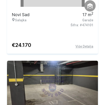
2
Novi Sad
17
m
Salajka
Garaže
Šifra: #474101
€
24.170
Više Detalja