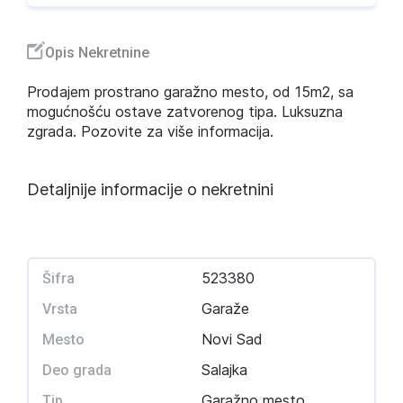
Opis Nekretnine
Prodajem prostrano garažno mesto, od 15m2, sa
mogućnošću ostave zatvorenog tipa. Luksuzna
zgrada. Pozovite za više informacija.
Detaljnije informacije o nekretnini
523380
Šifra
Garaže
Vrsta
Novi Sad
Mesto
Salajka
Deo grada
Garažno mesto
Tip