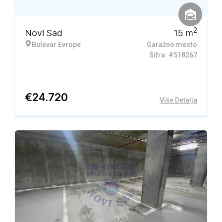
2
Novi Sad
15
m
Bulevar Evrope
Garažno mesto
Šifra: #518267
€
24.720
Više Detalja