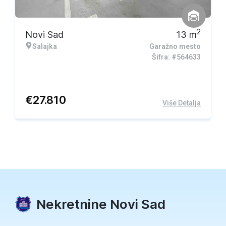
2
Novi Sad
13
m
Salajka
Garažno mesto
Šifra: #564633
€
27.810
Više Detalja
Nekretnine Novi Sad