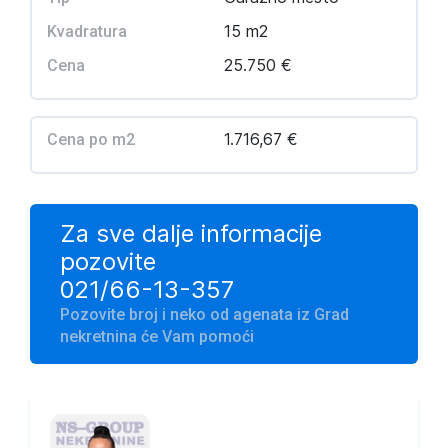
15 m2
Kvadratura
25.750 €
Cena
1.716,67 €
Cena po m2
Za sve dalje informacije
pozovite
021/66-13-357
Pozovite broj i neko od agenata iz Grad
nekretnina će Vam pomoći