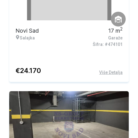
2
Novi Sad
17
m
Salajka
Garaže
Šifra: #474101
€
24.170
Više Detalja