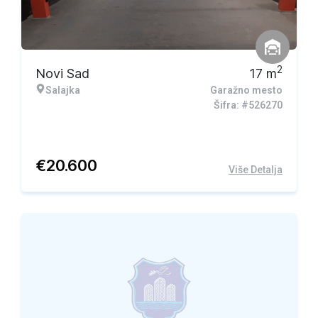
2
Novi Sad
17
m
Salajka
Garažno mesto
Šifra: #526270
€
20.600
Više Detalja