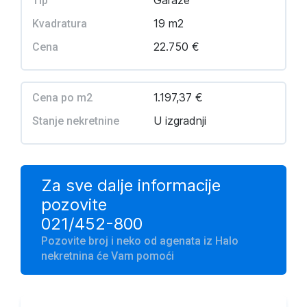
Garaže
Tip
19 m2
Kvadratura
22.750 €
Cena
1.197,37 €
Cena po m2
U izgradnji
Stanje nekretnine
Za sve dalje informacije
pozovite
021/452-800
Pozovite broj i neko od agenata iz Halo
nekretnina će Vam pomoći