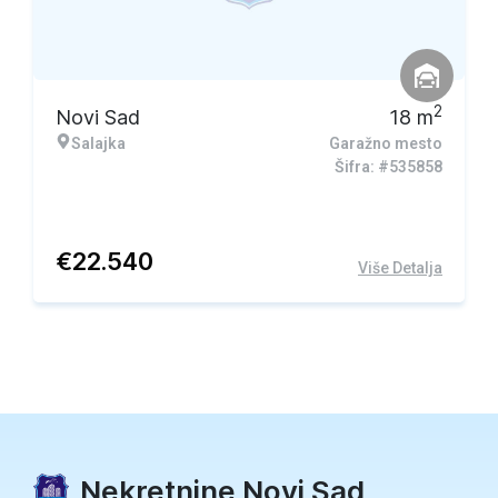
2
Novi Sad
18
m
Salajka
Garažno mesto
Šifra: #535858
€
22.540
Više Detalja
Nekretnine Novi Sad