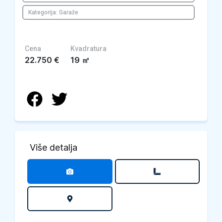
Kategorija: Garaže
Cena
Kvadratura
22.750
€
19
㎡
Više detalja