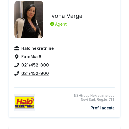
Ivona Varga
L
Agent
Halo nekretnine
Futoška 6
021/452-800
021/452-900
NS-Group Nekretnine doo
Novi Sad, Reg.br. 711
Profil agenta