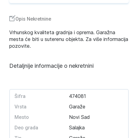
Opis Nekretnine
Vrhunskog kvaliteta gradnja i oprema. Garažna
mesta će biti u suterenu objekta. Za više informacija
pozovite.
Detaljnije informacije o nekretnini
474081
Šifra
Garaže
Vrsta
Novi Sad
Mesto
Salajka
Deo grada