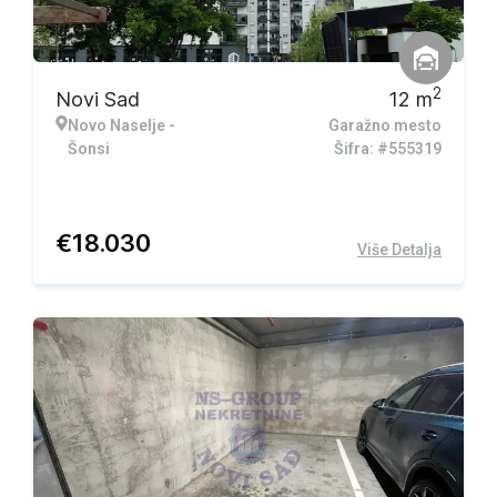
2
Novi Sad
12
m
Novo Naselje -
Garažno mesto
Šonsi
Šifra: #555319
€
18.030
Više Detalja