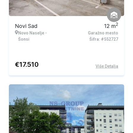
2
Novi Sad
12
m
Novo Naselje -
Garažno mesto
Šonsi
Šifra: #552727
€
17.510
Više Detalja