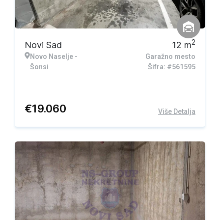
2
Novi Sad
12
m
Novo Naselje -
Garažno mesto
Šonsi
Šifra: #561595
€
19.060
Više Detalja