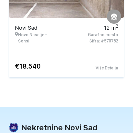
2
Novi Sad
12
m
Novo Naselje -
Garažno mesto
Šonsi
Šifra: #570782
€
18.540
Više Detalja
Nekretnine Novi Sad