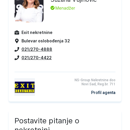
L
Menadžer
Exit nekretnine
Bulevar oslobođenja 32
021/270-4888
021/270-4422
NS-Group Nekretnine doo
Novi Sad, Reg.br. 711
Profil agenta
Postavite pitanje o
nekretnini