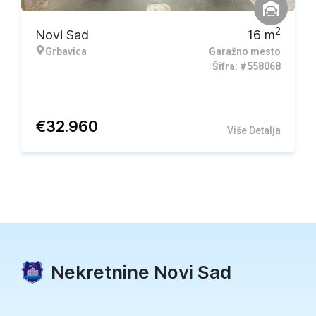
2
Novi Sad
16
m
Grbavica
Garažno mesto
Šifra: #558068
€
32.960
Više Detalja
Nekretnine Novi Sad