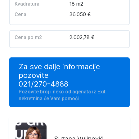
18 m2
Kvadratura
36.050 €
Cena
2.002,78 €
Cena po m2
Za sve dalje informacije
pozovite
021/270-4888
Pozovite broj i neko od agenata iz Exit
nekretnina će Vam pomoći
Suzana Vujinović