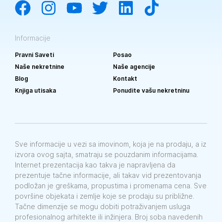
Informacije
Pravni Saveti
Posao
Naše nekretnine
Naše agencije
Blog
Kontakt
Knjiga utisaka
Ponudite vašu nekretninu
Sve informacije u vezi sa imovinom, koja je na prodaju, a iz
izvora ovog sajta, smatraju se pouzdanim informacijama.
Internet prezentacija kao takva je napravljena da
prezentuje tačne informacije, ali takav vid prezentovanja
podložan je greškama, propustima i promenama cena. Sve
površine objekata i zemlje koje se prodaju su približne.
Tačne dimenzije se mogu dobiti potraživanjem usluga
profesionalnog arhitekte ili inžinjera. Broj soba navedenih