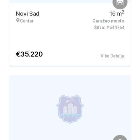
2
Novi Sad
16
m
Centar
Garažno mesto
Šifra: #544764
€
35.220
Više Detalja