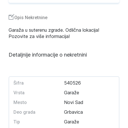
Opis Nekretnine
Garaža u suterenu zgrade. Odlična lokacija!
Pozovite za više informacija!
Detaljnije informacije o nekretnini
540526
Šifra
Garaže
Vrsta
Novi Sad
Mesto
Grbavica
Deo grada
Garaže
Tip