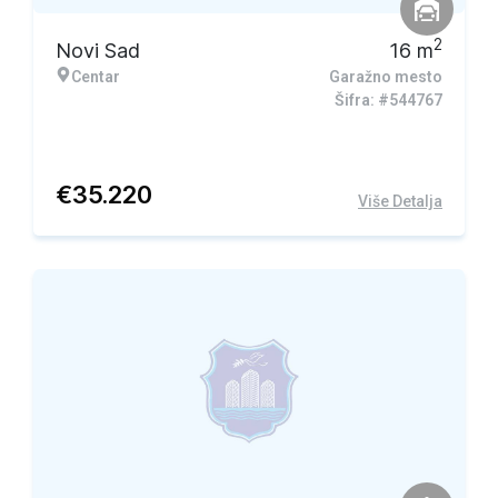
2
Novi Sad
16
m
Centar
Garažno mesto
Šifra: #544767
€
35.220
Više Detalja