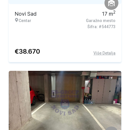
2
Novi Sad
17
m
Centar
Garažno mesto
Šifra: #544773
€
38.670
Više Detalja