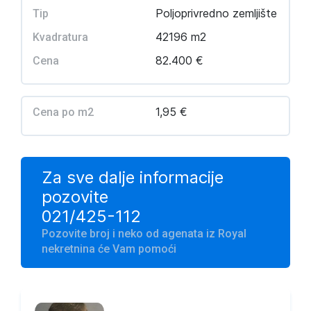
Poljoprivredno zemljište
Tip
42196 m2
Kvadratura
82.400 €
Cena
1,95 €
Cena po m2
Za sve dalje informacije
pozovite
021/425-112
Pozovite broj i neko od agenata iz Royal
nekretnina će Vam pomoći