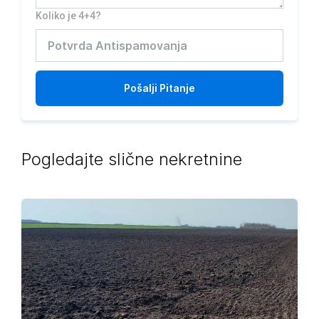
Koliko je 4+4?
Pošalji
Pitanje
Pogledajte slične nekretnine