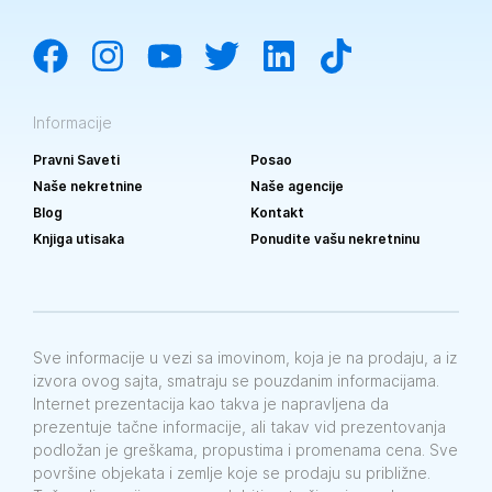
Informacije
Pravni Saveti
Posao
Naše nekretnine
Naše agencije
Blog
Kontakt
Knjiga utisaka
Ponudite vašu nekretninu
Sve informacije u vezi sa imovinom, koja je na prodaju, a iz
izvora ovog sajta, smatraju se pouzdanim informacijama.
Internet prezentacija kao takva je napravljena da
prezentuje tačne informacije, ali takav vid prezentovanja
podložan je greškama, propustima i promenama cena. Sve
površine objekata i zemlje koje se prodaju su približne.