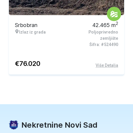
2
Srbobran
42.465
m
Izlaz iz grada
Poljoprivredno
zemljište
Šifra: #524490
€
76.020
Više Detalja
Nekretnine Novi Sad