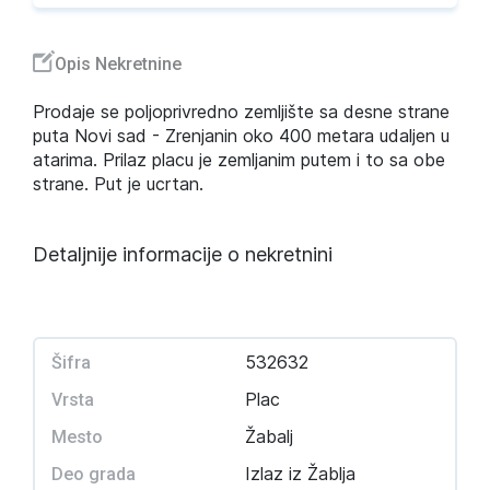
Opis Nekretnine
Prodaje se poljoprivredno zemljište sa desne strane
puta Novi sad - Zrenjanin oko 400 metara udaljen u
atarima. Prilaz placu je zemljanim putem i to sa obe
strane. Put je ucrtan.
Detaljnije informacije o nekretnini
532632
Šifra
Plac
Vrsta
Žabalj
Mesto
Izlaz iz Žablja
Deo grada