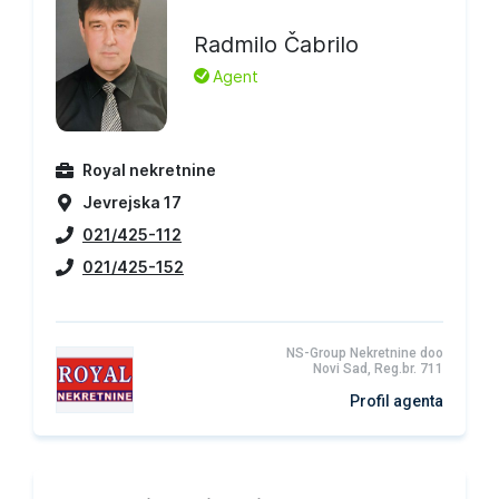
Radmilo Čabrilo
L
Agent
Royal nekretnine
Jevrejska 17
021/425-112
021/425-152
NS-Group Nekretnine doo
Novi Sad, Reg.br. 711
Profil agenta