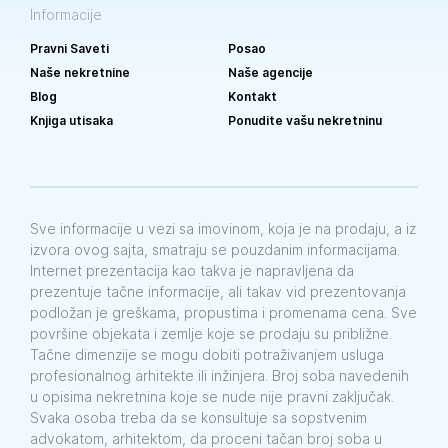
Informacije
Pravni Saveti
Posao
Naše nekretnine
Naše agencije
Blog
Kontakt
Knjiga utisaka
Ponudite vašu nekretninu
Sve informacije u vezi sa imovinom, koja je na prodaju, a iz
izvora ovog sajta, smatraju se pouzdanim informacijama.
Internet prezentacija kao takva je napravljena da
prezentuje tačne informacije, ali takav vid prezentovanja
podložan je greškama, propustima i promenama cena. Sve
površine objekata i zemlje koje se prodaju su približne.
Tačne dimenzije se mogu dobiti potraživanjem usluga
profesionalnog arhitekte ili inžinjera. Broj soba navedenih
u opisima nekretnina koje se nude nije pravni zaključak.
Svaka osoba treba da se konsultuje sa sopstvenim
advokatom, arhitektom, da proceni tačan broj soba u