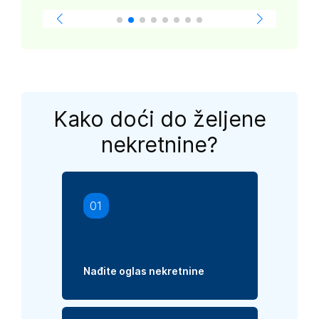
Kako doći do željene
nekretnine?
01
Nađite oglas nekretnine