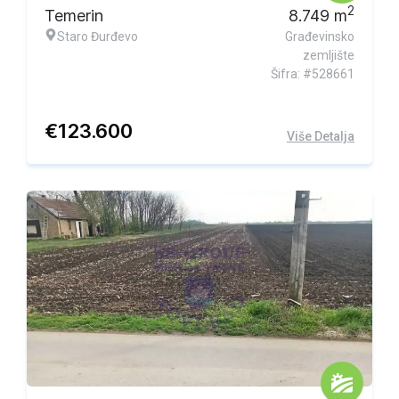
2
Temerin
8.749
m
Staro Đurđevo
Građevinsko
zemljište
Šifra: #528661
€
123.600
Više Detalja