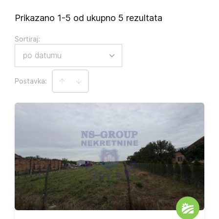
Prikazano 1-5 od ukupno 5 rezultata
Sortiraj
:
po datumu
Postavka: