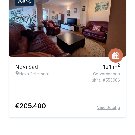
360°
Ekskluzivna ponuda
2
Novi Sad
121
m
Nova Detelinara
Četvorosoban
Šifra: #556906
€
205.400
Više Detalja