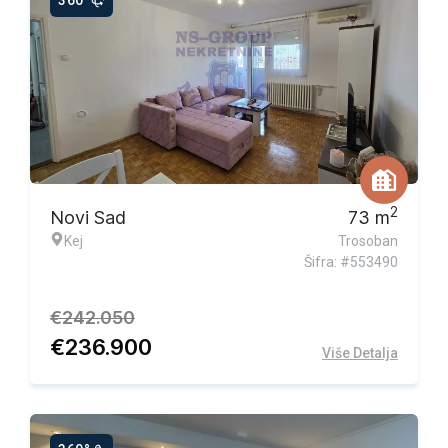
360°
Ekskluzivna ponuda
2
Novi Sad
73
m
Kej
Trosoban
Šifra: #553490
€
242.050
€
236.900
Više Detalja