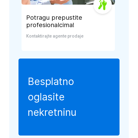
Potragu prepustite
profesionalcima!
Kontaktirajte agente prodaje
Besplatno
oglasite
nekretninu