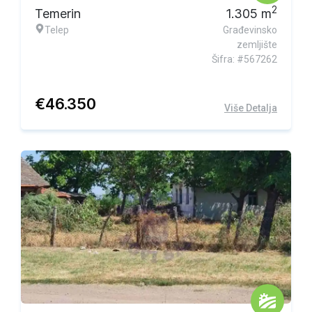
2
Temerin
1.305
m
Telep
Građevinsko
zemljište
Šifra: #567262
€
46.350
Više Detalja