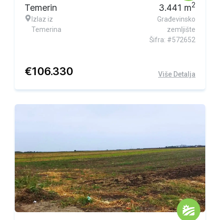
2
Temerin
3.441
m
Izlaz iz
Građevinsko
Temerina
zemljište
Šifra: #572652
€
106.330
Više Detalja