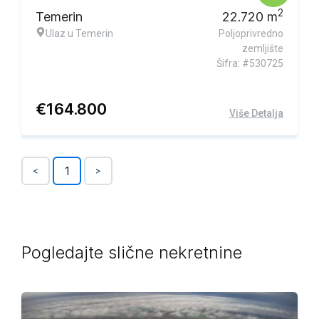
2
Temerin
22.720
m
Ulaz u Temerin
Poljoprivredno
zemljište
Šifra: #530725
€
164.800
Više Detalja
1
<
>
Pogledajte slične nekretnine