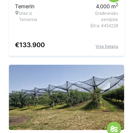
2
Temerin
4.000
m
Izlaz iz
Građevinsko
Temerina
zemljište
Šifra: #454228
€
133.900
Više Detalja