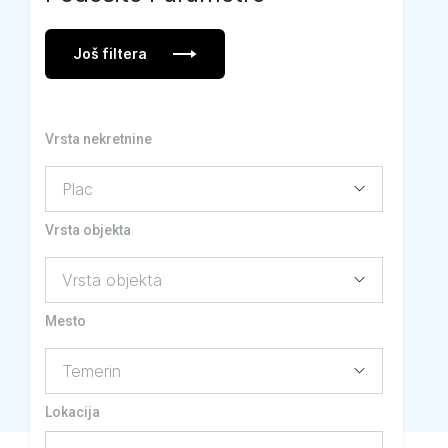
Još filtera
Vrsta nekretnine
Vrsta objekta
Mesto
Lokacija