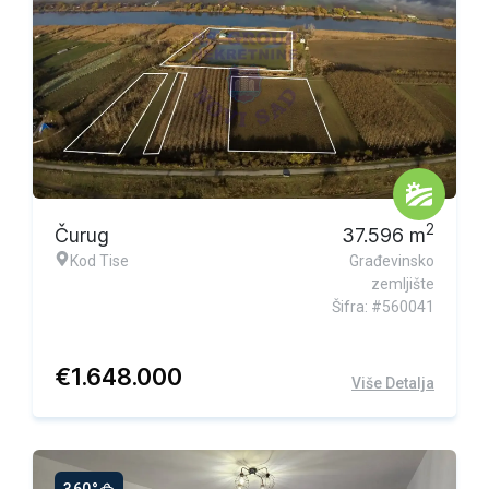
Ekskluzivna ponuda
2
Čurug
37.596
m
Kod Tise
Građevinsko
zemljište
Šifra: #560041
€
1.648.000
Više Detalja