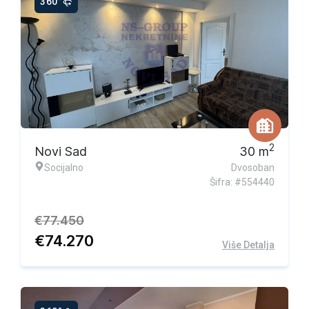
360°
Ekskluzivna ponuda
2
Novi Sad
30
m
Socijalno
Dvosoban
Šifra: #554440
€
77.450
€
74.270
Više Detalja