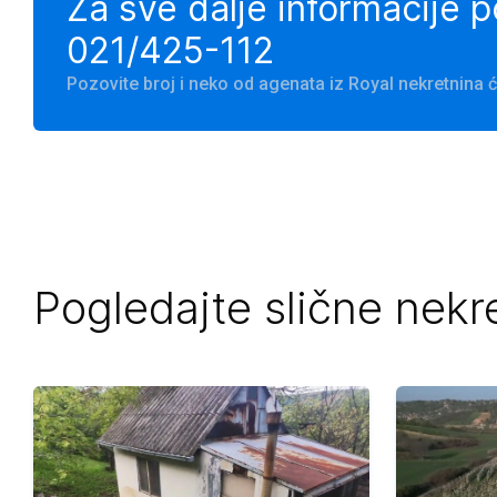
Za sve dalje informacije 
021/425-112
Pozovite broj i neko od agenata iz Royal nekretnina
Pogledajte slične nekr