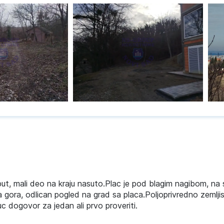
i put, mali deo na kraju nasuto.Plac je pod blagim nagibom, n
a gora, odlican pogled na grad sa placa.Poljoprivredno zemlji
 dogovor za jedan ali prvo proveriti.