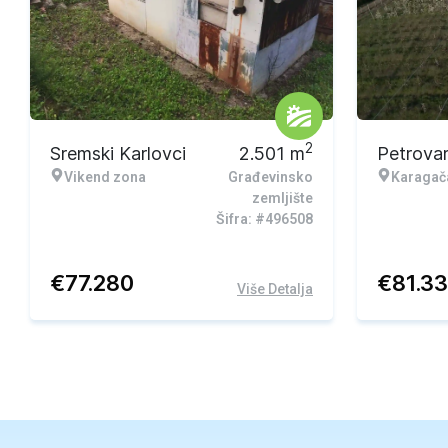
2
Sremski Karlovci
2.501
m
Petrova
Vikend zona
Građevinsko
Karagač
zemljište
Šifra: #496508
€
77.280
€
81.3
Više Detalja