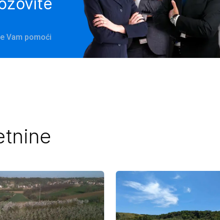
pozovite
 će Vam pomoći
etnine