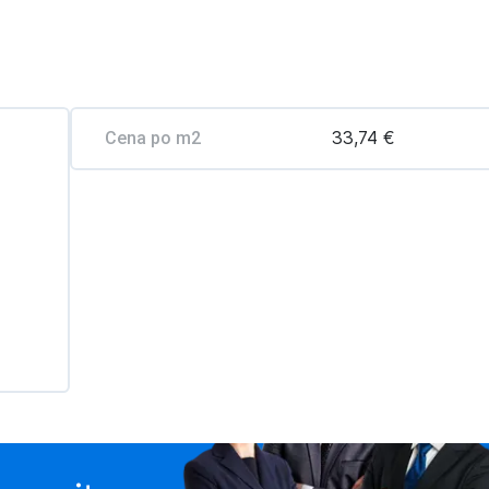
33,74 €
Cena po m2