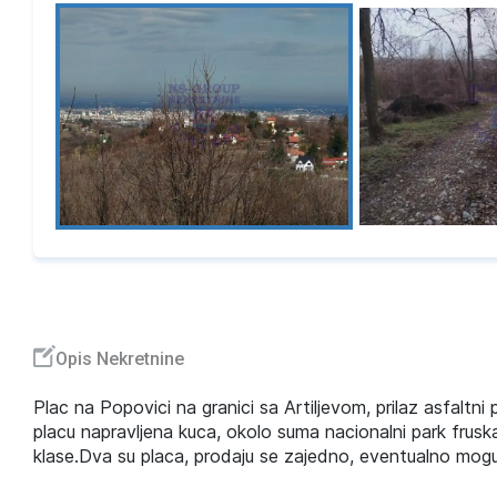
Opis Nekretnine
Plac na Popovici na granici sa Artiljevom, prilaz asfaltn
placu napravljena kuca, okolo suma nacionalni park frusk
klase.Dva su placa, prodaju se zajedno, eventualno moguc