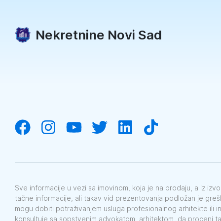
Nekretnine Novi Sad
Sve informacije u vezi sa imovinom, koja je na prodaju, a iz iz
tačne informacije, ali takav vid prezentovanja podložan je gre
mogu dobiti potraživanjem usluga profesionalnog arhitekte ili i
konsultuje sa sopstvenim advokatom, arhitektom, da proceni t