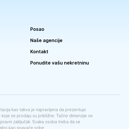
Posao
Naše agencije
Kontakt
Ponudite vašu nekretninu
ntacija kao takva je napravljena da prezentuje
koje se prodaju su približne. Tačne dimenzije se
e pravni zaključak. Svaka osoba treba da se
galno kao spavaće sobe.