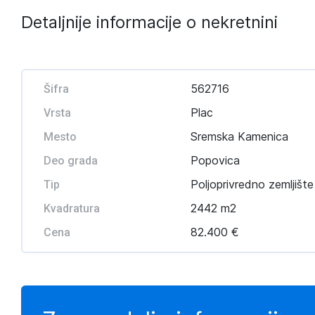
Detaljnije informacije o nekretnini
562716
Šifra
Plac
Vrsta
Sremska Kamenica
Mesto
Popovica
Deo grada
Poljoprivredno zemljište
Tip
2442 m2
Kvadratura
82.400 €
Cena