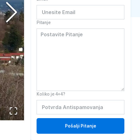
Pitanje
Koliko je 4+4?
Pošalji
Pitanje