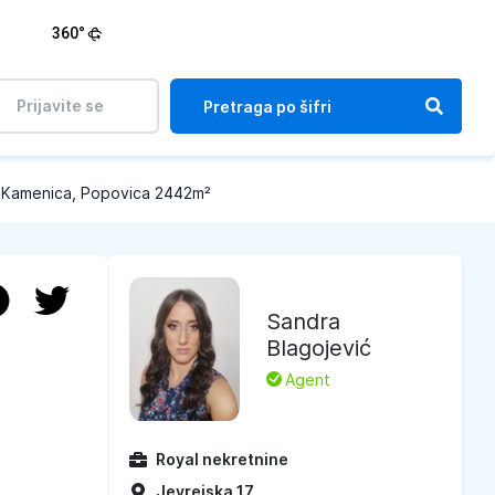
360°
Prijavite se
 Kamenica, Popovica 2442m²
Sandra
Blagojević
L
Agent
Royal nekretnine
Jevrejska 17