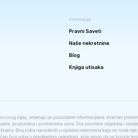
Informacije
Pravni Saveti
Naše nekretnine
Blog
Knjiga utisaka
vora ovog sajta, smatraju se pouzdanim informacijama. Internet preze
škama, propustima i promenama cena. Sve površine objekata i zemlje 
nžinjera. Broj soba navedenih u opisima nekretnina koje se nude nij
ačan broj soba u predmetnoj nekretnini, koje mogu da se koriste le