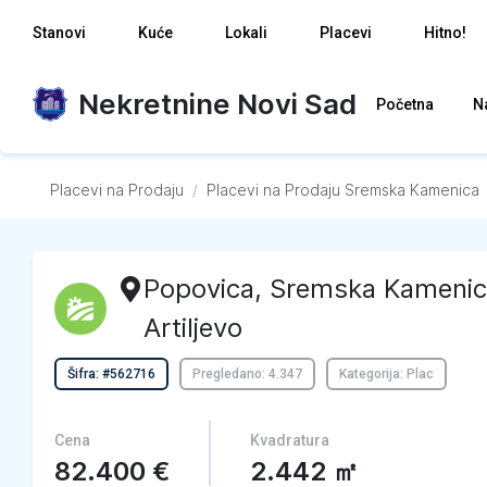
Stanovi
Kuće
Lokali
Placevi
Hitno!
Nekretnine Novi Sad
Početna
N
Placevi na Prodaju
/
Placevi na Prodaju
Sremska Kamenica
Popovica
,
Sremska Kamenic
Artiljevo
Šifra: #562716
Pregledano: 4.347
Kategorija: Plac
Cena
Kvadratura
82.400
€
2.442
㎡