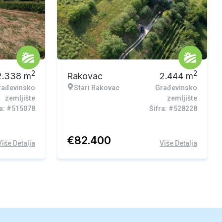
2
2
2.338
m
Rakovac
2.444
m
rađevinsko
Stari Rakovac
Građevinsko
zemljište
zemljište
ra: #515078
Šifra: #528228
€
82.400
Više Detalja
Više Detalja