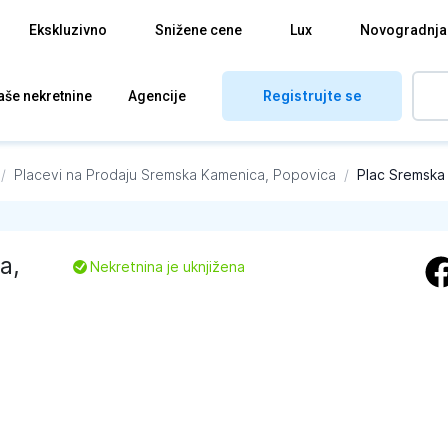
Ekskluzivno
Snižene cene
Lux
Novogradnja
Registrujte se
aše nekretnine
Agencije
/
Placevi na Prodaju
Sremska Kamenica, Popovica
/
Plac Sremska
a
,
L
Nekretnina je uknjižena