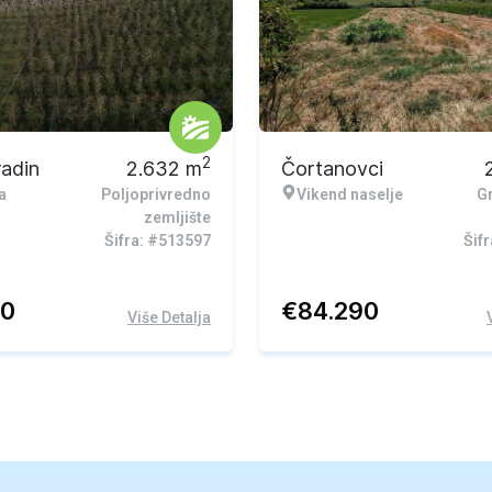
2
radin
2.632
m
Čortanovci
a
Poljoprivredno
Vikend naselje
G
zemljište
Šifra: #513597
Šif
30
€
84.290
Više Detalja