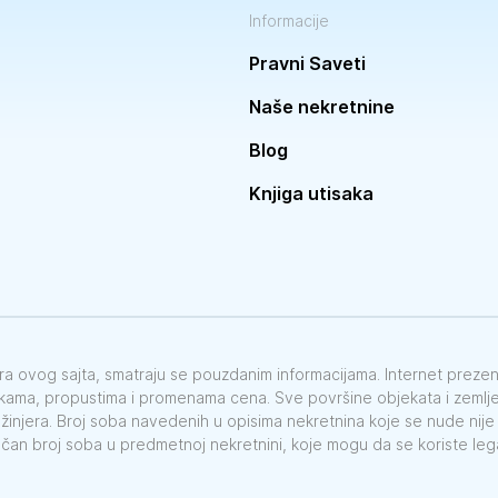
Informacije
Pravni Saveti
Naše nekretnine
Blog
Knjiga utisaka
vora ovog sajta, smatraju se pouzdanim informacijama. Internet preze
škama, propustima i promenama cena. Sve površine objekata i zemlje 
nžinjera. Broj soba navedenih u opisima nekretnina koje se nude nij
ačan broj soba u predmetnoj nekretnini, koje mogu da se koriste le