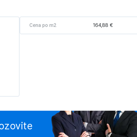
164,88 €
Cena po m2
pozovite