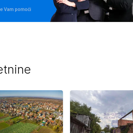
 će Vam pomoći
etnine