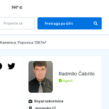
360°
Prijavite se
 Kamenica, Popovica 1087m²
Radmilo Čabrilo
L
Agent
Royal nekretnine
Jevrejska 17