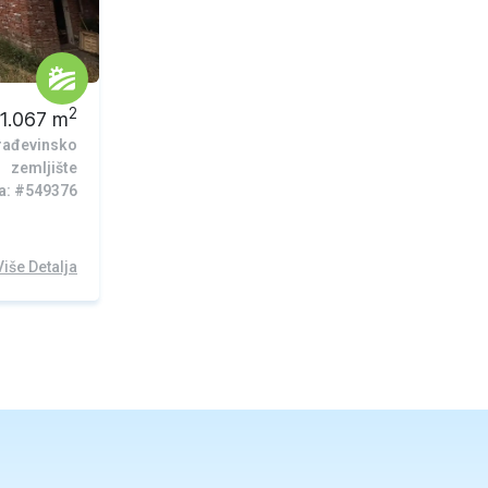
2
1.067
m
rađevinsko
zemljište
ra: #549376
Više Detalja