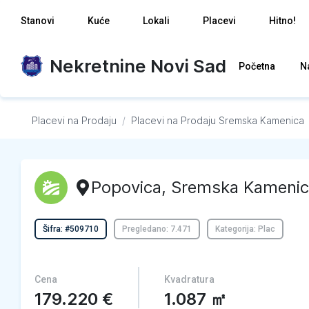
Stanovi
Kuće
Lokali
Placevi
Hitno!
Nekretnine Novi Sad
Početna
N
Placevi na Prodaju
/
Placevi na Prodaju
Sremska Kamenica
Popovica
,
Sremska Kamenic
Šifra: #509710
Pregledano: 7.471
Kategorija: Plac
Cena
Kvadratura
179.220
€
1.087
㎡