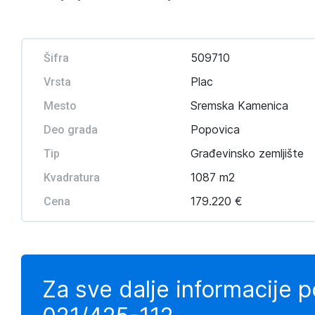
509710
Šifra
Plac
Vrsta
Sremska Kamenica
Mesto
Popovica
Deo grada
Građevinsko zemljište
Tip
1087 m2
Kvadratura
179.220 €
Cena
Za sve dalje informacije 