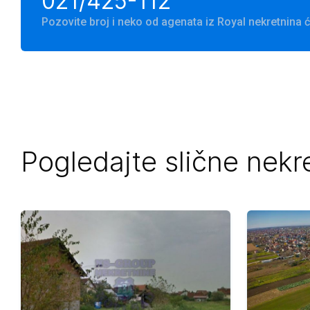
021/425-112
Pozovite broj i neko od agenata iz Royal nekretnina
Pogledajte slične nekr