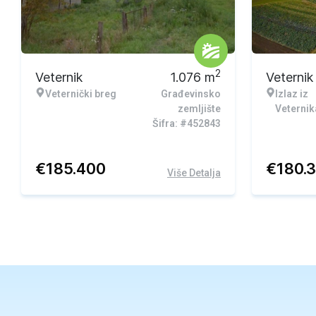
2
Veternik
1.076
m
Veternik
Veternički breg
Građevinsko
Izlaz iz
zemljište
Veternik
Šifra: #452843
€
185.400
€
180.
Više Detalja