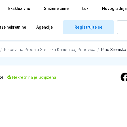
Ekskluzivno
Snižene cene
Lux
Novogradnja
Registrujte se
aše nekretnine
Agencije
/
Placevi na Prodaju
Sremska Kamenica, Popovica
/
Plac Sremska
a
L
Nekretnina je uknjižena