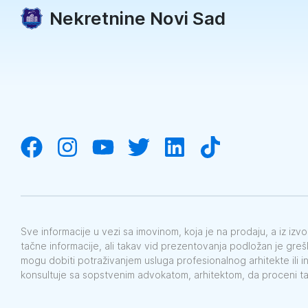
Nekretnine Novi Sad
Sve informacije u vezi sa imovinom, koja je na prodaju, a iz iz
tačne informacije, ali takav vid prezentovanja podložan je gre
mogu dobiti potraživanjem usluga profesionalnog arhitekte ili i
konsultuje sa sopstvenim advokatom, arhitektom, da proceni t