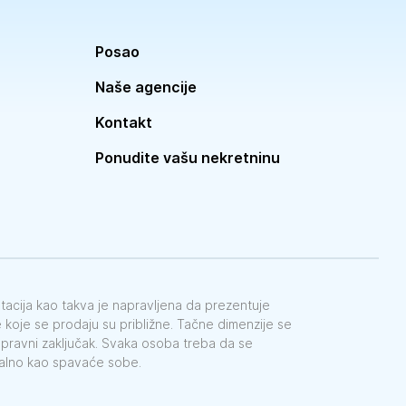
Posao
Naše agencije
Kontakt
Ponudite vašu nekretninu
ntacija kao takva je napravljena da prezentuje
koje se prodaju su približne. Tačne dimenzije se
e pravni zaključak. Svaka osoba treba da se
galno kao spavaće sobe.