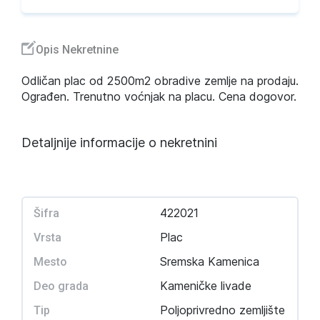
Opis Nekretnine
Odličan plac od 2500m2 obradive zemlje na prodaju.
Ograđen. Trenutno voćnjak na placu. Cena dogovor.
Detaljnije informacije o nekretnini
422021
Šifra
Plac
Vrsta
Sremska Kamenica
Mesto
Kameničke livade
Deo grada
Poljoprivredno zemljište
Tip