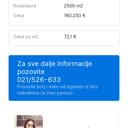
2500 m2
Kvadratura
180.250 €
Cena
72,1 €
Cena po m2
Za sve dalje informacije
pozovite
021/526-633
Pozovite broj i neko od agenata iz Info
nekretnina će Vam pomoći