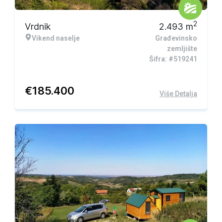
2
Vrdnik
2.493
m
Vikend naselje
Građevinsko
zemljište
Šifra: #519241
€
185.400
Više Detalja