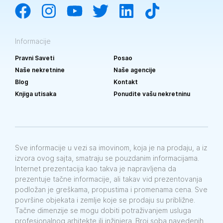
Informacije
Pravni Saveti
Posao
Naše nekretnine
Naše agencije
Blog
Kontakt
Knjiga utisaka
Ponudite vašu nekretninu
Sve informacije u vezi sa imovinom, koja je na prodaju, a iz
izvora ovog sajta, smatraju se pouzdanim informacijama.
Internet prezentacija kao takva je napravljena da
prezentuje tačne informacije, ali takav vid prezentovanja
podložan je greškama, propustima i promenama cena. Sve
površine objekata i zemlje koje se prodaju su približne.
Tačne dimenzije se mogu dobiti potraživanjem usluga
profesionalnog arhitekte ili inžinjera. Broj soba navedenih