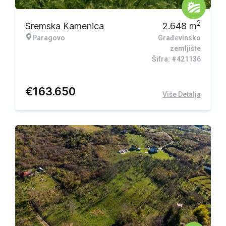
2
Sremska Kamenica
2.648
m
Paragovo
Građevinsko
zemljište
Šifra: #421136
€
163.650
Više Detalja