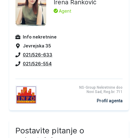
Irena Ranković
L
Agent
Info nekretnine
Jevrejska 35
021/526-633
021/526-554
NS-Group Nekretnine doo
Novi Sad, Reg.br. 711
Profil agenta
Postavite pitanje o