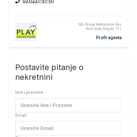
021/221-51-01
NS-Group Nekretnine doo
Novi Sad, Reg.br. 711
Profil agenta
Postavite pitanje o
nekretnini
Ime i prezime
Email