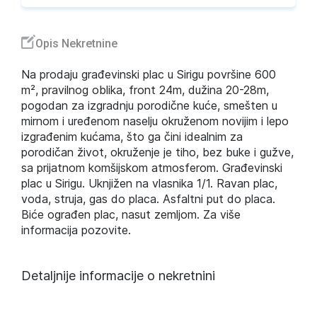
Opis Nekretnine
Na prodaju građevinski plac u Sirigu površine 600
m², pravilnog oblika, front 24m, dužina 20-28m,
pogodan za izgradnju porodične kuće, smešten u
mirnom i uređenom naselju okruženom novijim i lepo
izgrađenim kućama, što ga čini idealnim za
porodičan život, okruženje je tiho, bez buke i gužve,
sa prijatnom komšijskom atmosferom. Građevinski
plac u Sirigu. Uknjižen na vlasnika 1/1. Ravan plac,
voda, struja, gas do placa. Asfaltni put do placa.
Biće ograđen plac, nasut zemljom. Za više
informacija pozovite.
Detaljnije informacije o nekretnini