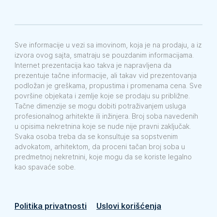
Sve informacije u vezi sa imovinom, koja je na prodaju, a iz
izvora ovog sajta, smatraju se pouzdanim informacijama.
Internet prezentacija kao takva je napravljena da
prezentuje tačne informacije, ali takav vid prezentovanja
podložan je greškama, propustima i promenama cena. Sve
površine objekata i zemlje koje se prodaju su približne.
Tačne dimenzije se mogu dobiti potraživanjem usluga
profesionalnog arhitekte ili inžinjera. Broj soba navedenih
u opisima nekretnina koje se nude nije pravni zaključak.
Svaka osoba treba da se konsultuje sa sopstvenim
advokatom, arhitektom, da proceni tačan broj soba u
predmetnoj nekretnini, koje mogu da se koriste legalno
kao spavaće sobe.
Politika privatnosti
Uslovi korišćenja