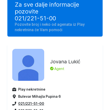
Za sve dalje informacije
pozovite
021/221-51-00
Pozovite broj i neko od agenata iz Play
nekretnina će Vam pomoći
Jovana Lukić
L
Agent
Play nekretnine
Bulevar Mihajla Pupina 6
021/221-51-00