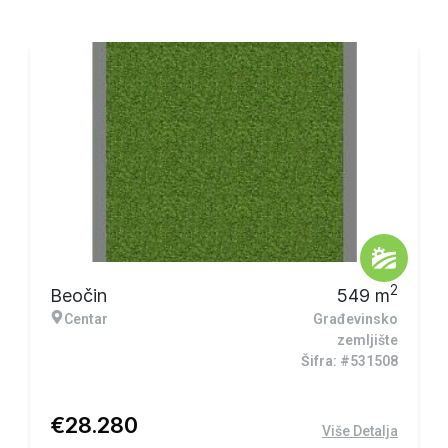
2
Beočin
549
m
Centar
Građevinsko
zemljište
Šifra: #531508
€
28.280
Više Detalja