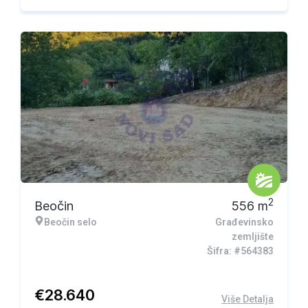
2
Beočin
556
m
Beočin selo
Građevinsko
zemljište
Šifra: #564383
€
28.640
Više Detalja