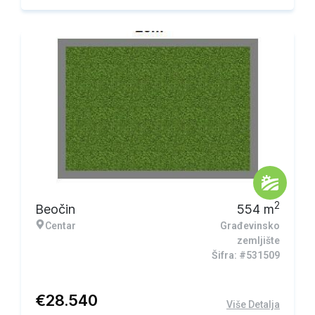
2
Beočin
554
m
Centar
Građevinsko
zemljište
Šifra: #531509
€
28.540
Više Detalja