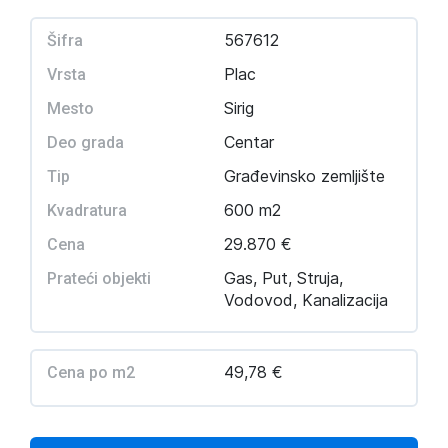
567612
Šifra
Plac
Vrsta
Sirig
Mesto
Centar
Deo grada
Građevinsko zemljište
Tip
600 m2
Kvadratura
29.870 €
Cena
Gas, Put, Struja,
Prateći objekti
Vodovod, Kanalizacija
49,78 €
Cena po m2