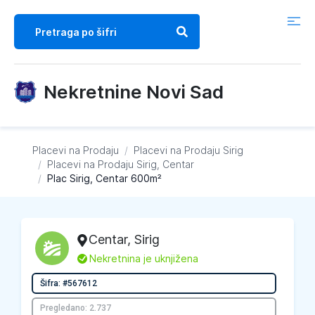
Nekretnine Novi Sad
Placevi na Prodaju
/
Placevi na Prodaju
Sirig
/
Placevi na Prodaju
Sirig, Centar
/
Plac Sirig, Centar 600m²
Centar
,
Sirig
L
Nekretnina je uknjižena
Šifra: #567612
Pregledano: 2.737