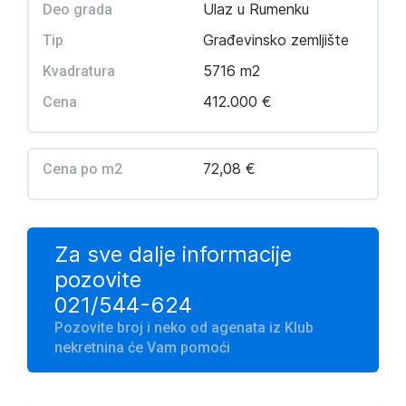
Ulaz u Rumenku
Deo grada
Građevinsko zemljište
Tip
5716 m2
Kvadratura
412.000 €
Cena
72,08 €
Cena po m2
Za sve dalje informacije
pozovite
021/544-624
Pozovite broj i neko od agenata iz Klub
nekretnina će Vam pomoći