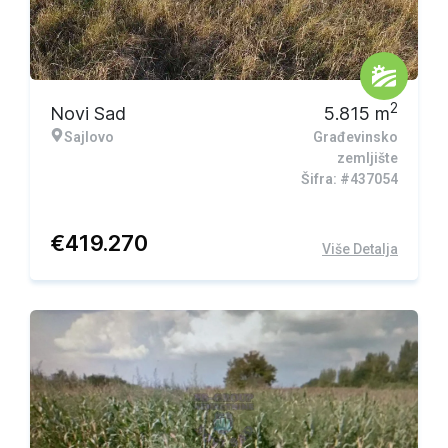
2
Novi Sad
5.815
m
Sajlovo
Građevinsko
zemljište
Šifra: #437054
€
419.270
Više Detalja