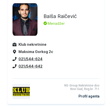
Balša Raičević
L
Menadžer
Klub nekretnine
Maksima Gorkog 2c
021/544-624
021/544-642
NS-Group Nekretnine doo
Novi Sad, Reg.br. 711
Profil agenta