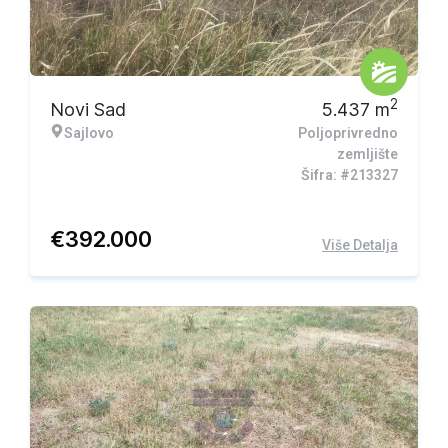
2
Novi Sad
5.437
m
Sajlovo
Poljoprivredno
zemljište
Šifra: #213327
€
392.000
Više Detalja