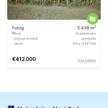
2
Futog
5.438
m
Kod
Građevinsko
poljoprivredne
zemljište
škole
Šifra: #437766
€
412.000
Više Detalja