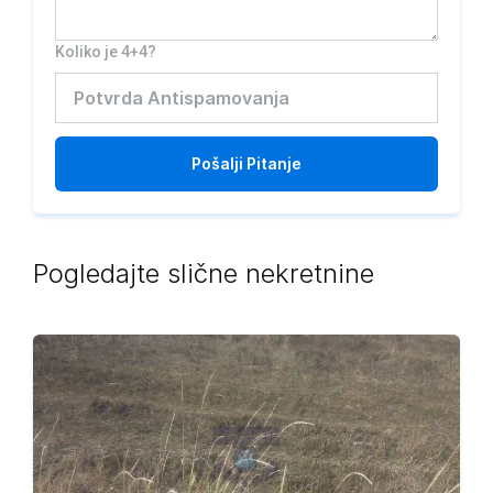
Koliko je 4+4?
Pošalji
Pitanje
Pogledajte slične nekretnine