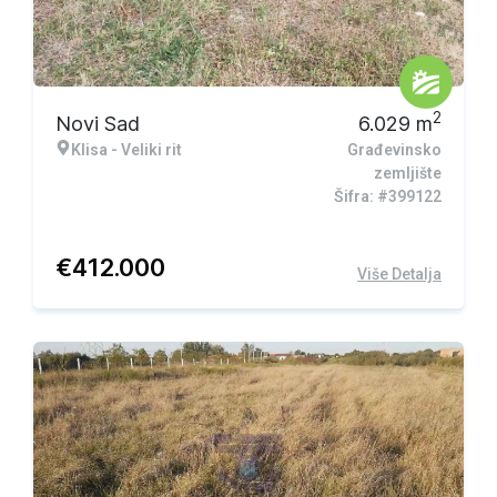
2
Novi Sad
6.029
m
Klisa - Veliki rit
Građevinsko
zemljište
Šifra: #399122
€
412.000
Više Detalja