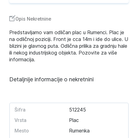
Opis Nekretnine
Predstavljamo vam odličan plac u Rumenci. Plac je
na odličnoj poziciji. Front je cca 14m i ide do ulice. U
blizini je glavnog puta. Odlična prilika za gradnju hale
ili nekog industrijskog objekta. Pozovite za više
informacija.
Detaljnije informacije o nekretnini
512245
Šifra
Plac
Vrsta
Rumenka
Mesto