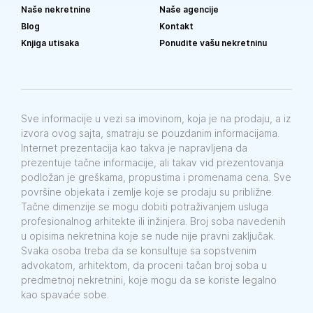
Naše nekretnine
Naše agencije
Blog
Kontakt
Knjiga utisaka
Ponudite vašu nekretninu
Sve informacije u vezi sa imovinom, koja je na prodaju, a iz
izvora ovog sajta, smatraju se pouzdanim informacijama.
Internet prezentacija kao takva je napravljena da
prezentuje tačne informacije, ali takav vid prezentovanja
podložan je greškama, propustima i promenama cena. Sve
površine objekata i zemlje koje se prodaju su približne.
Tačne dimenzije se mogu dobiti potraživanjem usluga
profesionalnog arhitekte ili inžinjera. Broj soba navedenih
u opisima nekretnina koje se nude nije pravni zaključak.
Svaka osoba treba da se konsultuje sa sopstvenim
advokatom, arhitektom, da proceni tačan broj soba u
predmetnoj nekretnini, koje mogu da se koriste legalno
kao spavaće sobe.