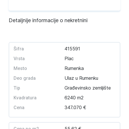
Detaljnije informacije o nekretnini
415591
Šifra
Plac
Vrsta
Rumenka
Mesto
Ulaz u Rumenku
Deo grada
Građevinsko zemljište
Tip
6240 m2
Kvadratura
347.070 €
Cena
55,62 €
Cena po m2