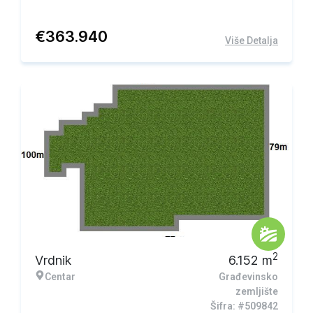
€
363.940
Više Detalja
2
Vrdnik
6.152
m
Centar
Građevinsko
zemljište
Šifra: #509842