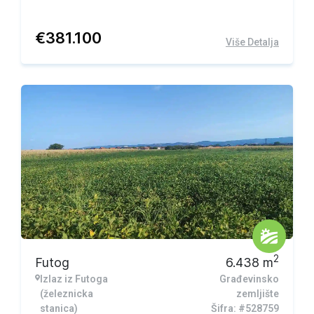
€
381.100
Više Detalja
2
Futog
6.438
m
Izlaz iz Futoga
Građevinsko
(železnicka
zemljište
stanica)
Šifra: #528759