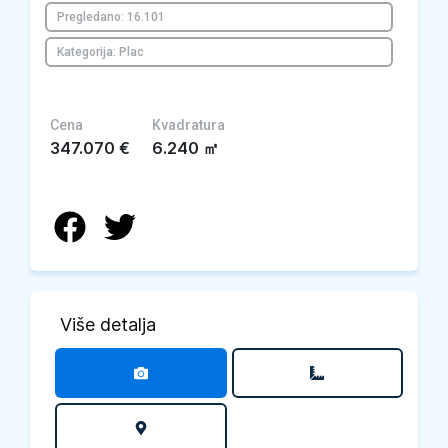
Pregledano: 16.101
Kategorija: Plac
Cena
Kvadratura
347.070
€
6.240
㎡
Više detalja