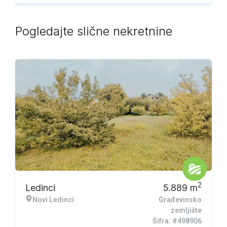
Pogledajte slične nekretnine
2
Ledinci
5.889
m
Novi Ledinci
Građevinsko
zemljište
Šifra: #498906