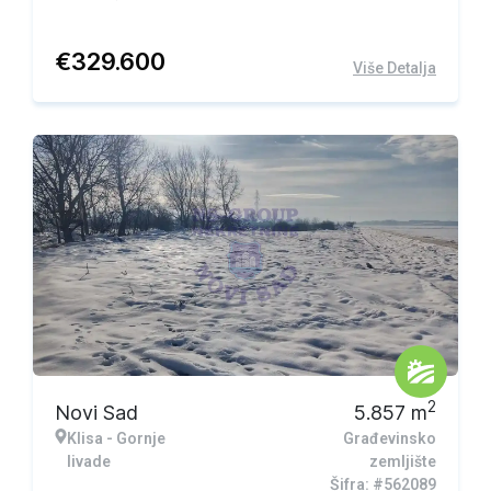
€
329.600
Više Detalja
2
Novi Sad
5.857
m
Klisa - Gornje
Građevinsko
livade
zemljište
Šifra: #562089