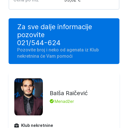
Za sve dalje informacije
pozovite
021/544-624
Pozovite broj i neko od agenata iz Klub
nekretnina će Vam pomoći
Balša Raičević
L
Menadžer
Klub nekretnine